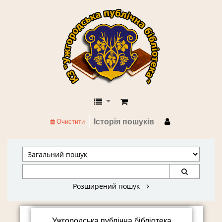
КЗ "Ужгородська публічна бібліоте
Історія пошуків
Очистити
Розширений пошук
Koha home
Ужгородська публічна бібліотека