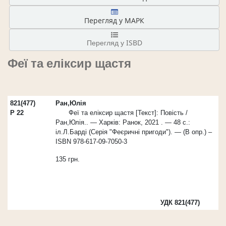
Перегляд у МАРК
Перегляд у ISBD
Феї та еліксир щастя
821(477)
Ран,Юлія
Р 22
Феї та еліксир щастя [Текст]: Повість /
Ран,Юлія.. — Харків: Ранок, 2021 . — 48 с.:
іл.Л.Барді (Серія "Феєричні пригоди"). — (В опр.) –
ISBN 978-617-09-7050-3
135 грн.
УДК
821(477)