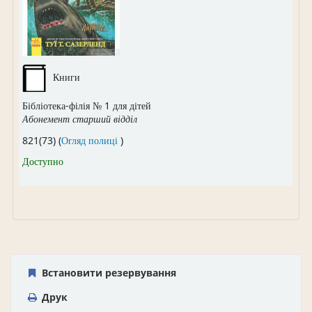
Книги
Бібліотека-філія № 1 для дітей
Абонемент старший відділ
(Відкривається нижче)
821(73) (
Огляд полиці
)
Доступно
Встановити резервування
Друк