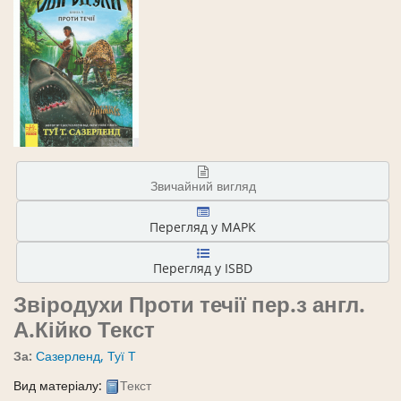
Звичайний вигляд
Перегляд у МАРК
Перегляд у ISBD
Звіродухи Проти течії
пер.з англ.
А.Кійко
Текст
За:
Сазерленд, Туї Т
Вид матеріалу:
Текст