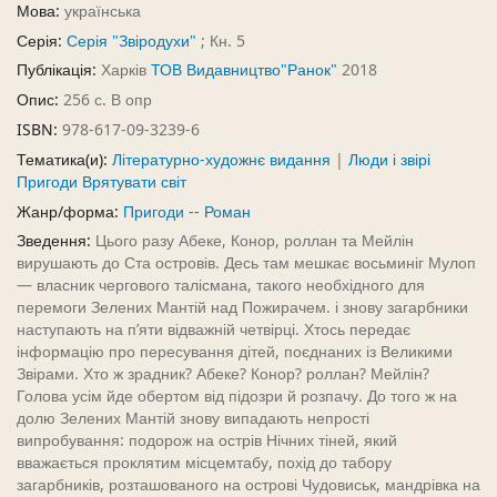
Мова:
українська
Серія:
Серія "Звіродухи"
; Кн. 5
Публікація:
Харків
ТОВ Видавництво"Ранок"
2018
Опис:
256 с. В опр
ISBN:
978-617-09-3239-6
Тематика(и):
Літературно-художнє видання
|
Люди і звірі
Пригоди Врятувати світ
Жанр/форма:
Пригоди -- Роман
Зведення:
Цього разу Абеке, Конор, роллан та Мейлін
вирушають до Ста островів. Десь там мешкає восьминіг Мулоп
— власник чергового талісмана, такого необхідного для
перемоги Зелених Мантій над Пожирачем. і знову загарбники
наступають на п’яти відважній четвірці. Хтось передає
інформацію про пересування дітей, поєднаних із Великими
Звірами. Хто ж зрадник? Абеке? Конор? роллан? Мейлін?
Голова усім йде обертом від підозри й розпачу. До того ж на
долю Зелених Мантій знову випадають непрості
випробування: подорож на острів Нічних тіней, який
вважається проклятим місцем­табу, похід до табору
загарбників, розташованого на острові Чудовиськ, мандрівка на