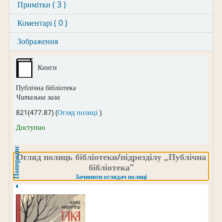
Примітки ( 3 )
Коментарі ( 0 )
Зображення
Книги
Публічна бібліотека
Читальна зала
(Відкривається нижче)
821(477.87) (
Огляд полиці
)
Доступно
Попереднє
Огляд полиць бібліотеки/підрозділу „Публічна
бібліотека“
(Зачинити оглядач полиці
Зачинити оглядач полиці