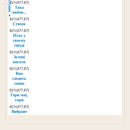
Наступне
821(477.87)
Така
любов...
821(477.87)
Стихія
821(477.87)
Птах у
своєму
гнізді
821(477.87)
Зелені
висоти
821(477.87)
Вже
сходить
сонце
821(477.87)
Гори мої,
гори
821(477.87)
Вибране