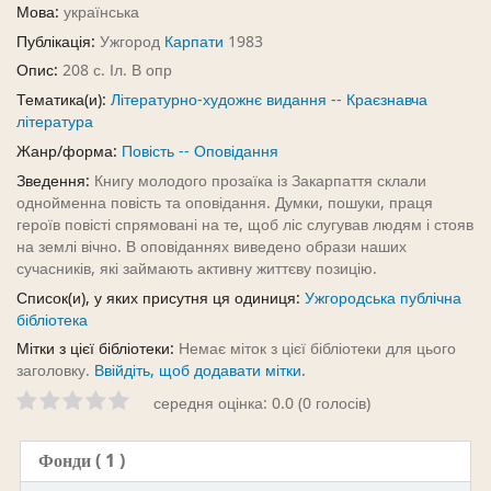
Мова:
українська
Публікація:
Ужгород
Карпати
1983
Опис:
208 с. Іл. В опр
Тематика(и):
Літературно-художнє видання -- Краєзнавча
література
Жанр/форма:
Повість -- Оповідання
Зведення:
Книгу молодого прозаїка із Закарпаття склали
однойменна повість та оповідання. Думки, пошуки, праця
героїв повісті спрямовані на те, щоб ліс слугував людям і стояв
на землі вічно. В оповіданнях виведено образи наших
сучасників, які займають активну життєву позицію.
Список(и), у яких присутня ця одиниця:
Ужгородська публічна
бібліотека
Мітки з цієї бібліотеки:
Немає міток з цієї бібліотеки для цього
заголовку.
Ввійдіть, щоб додавати мітки.
середня оцінка: 0.0 (0 голосів)
Фонди
( 1 )