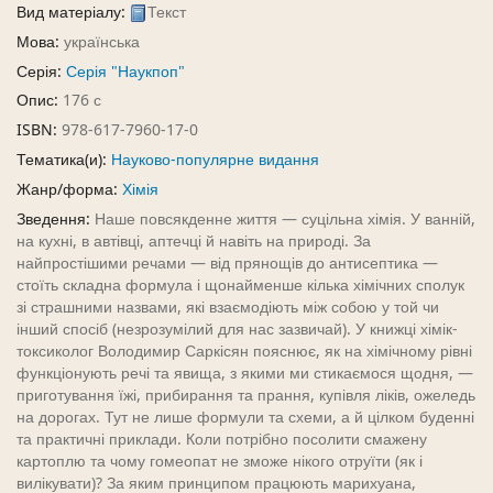
Вид матеріалу:
Текст
Мова:
українська
Серія:
Серія "Наукпоп"
Опис:
176 с
ISBN:
978-617-7960-17-0
Тематика(и):
Науково-популярне видання
Жанр/форма:
Хімія
Зведення:
Наше повсякденне життя — суцільна хімія. У ванній,
на кухні, в автівці, аптечці й навіть на природі. За
найпростішими речами — від прянощів до антисептика —
стоїть складна формула і щонайменше кілька хімічних сполук
зі страшними назвами, які взаємодіють між собою у той чи
інший спосіб (незрозумілий для нас зазвичай). У книжці хімік-
токсиколог Володимир Саркісян пояснює, як на хімічному рівні
функціонують речі та явища, з якими ми стикаємося щодня, —
приготування їжі, прибирання та прання, купівля ліків, ожеледь
на дорогах. Тут не лише формули та схеми, а й цілком буденні
та практичні приклади. Коли потрібно посолити смажену
картоплю та чому гомеопат не зможе нікого отруїти (як і
вилікувати)? За яким принципом працюють марихуана,