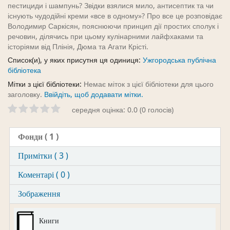
пестициди і шампунь? Звідки взялися мило, антисептик та чи
існують чудодійні креми «все в одному»? Про все це розповідає
Володимир Саркісян, пояснюючи принцип дії простих сполук і
речовин, ділячись при цьому кулінарними лайфхаками та
історіями від Плінія, Дюма та Агати Крісті.
Список(и), у яких присутня ця одиниця:
Ужгородська публічна
бібліотека
Мітки з цієї бібліотеки:
Немає міток з цієї бібліотеки для цього
заголовку.
Ввійдіть, щоб додавати мітки.
середня оцінка: 0.0 (0 голосів)
Фонди
( 1 )
Примітки ( 3 )
Коментарі ( 0 )
Зображення
Книги