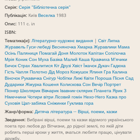
Серія:
Серія "Бібліотечна серія"
Публікація:
Київ
Веселка
1983
Опис:
111 с. іл
ISBN:
Тематика(и):
Літературно-художнє видання
|
Світ Липка
Журавель Гуси-лебеді Весняночка Хмарка Журавлики Мама
Осінь Паляниця Помагай Доня Молоток Капітан Сопілочка
Мрія Коник Сон Муха Базіка Малий Каша Кравчиха М'ячики
Бичок Страх Хвалитися Кіт Друзі Хвіст Їжачок Дукач Гадюка
Гість Чапля Полотно Дід Мороз Кожушок Ялиня Гра Калина
Віночок Рукавичка Снігур Чобітки Лижі Квіти Пороша Пісня Сад
Дударики Жмурка Кошеня Колискова Сон Вечір Портрет
Піонер Школярик Вівчарик Івавник-склярик Планета Ярик З
Німеччини Чотири вітри Лісовий гомін Нехо-Него Казка про
Суховія Цап-забіяка Сніжинки Гуклива гора
Жанр/форма:
Дитяча література -- Вірші, поеми, казки
Зведення:
Вибрані вірші, поеми та казки відомого українського
поета про любов до Вітчизни, до рідної землі, по якій діти
роблять перші кроки у життя, вчаться любити працю, цінувати
дружбу.