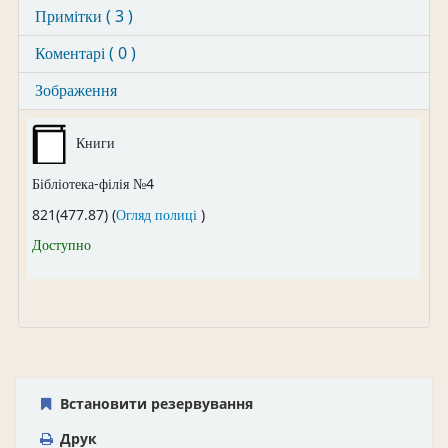
Примітки ( 3 )
Коментарі ( 0 )
Зображення
Книги
Бібліотека-філія №4
(Відкривається нижче)
821(477.87) (
Огляд полиці
)
Доступно
Встановити резервування
Друк