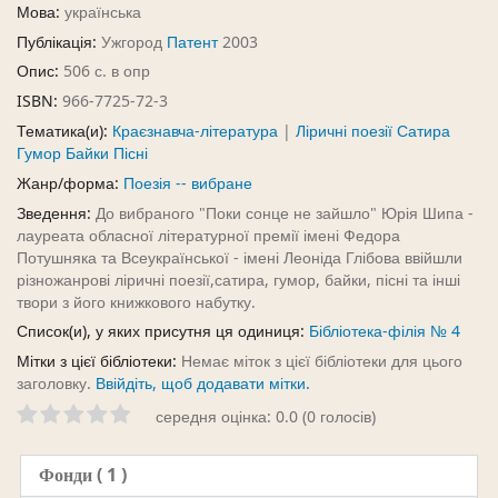
Мова:
українська
Публікація:
Ужгород
Патент
2003
Опис:
506 с. в опр
ISBN:
966-7725-72-3
Тематика(и):
Краєзнавча-література
|
Ліричні поезії Сатира
Гумор Байки Пісні
Жанр/форма:
Поезія -- вибране
Зведення:
До вибраного "Поки сонце не зайшло" Юрія Шипа -
лауреата обласної літературної премії імені Федора
Потушняка та Всеукраїнської - імені Леоніда Глібова ввійшли
різножанрові ліричні поезії,сатира, гумор, байки, пісні та інші
твори з його книжкового набутку.
Список(и), у яких присутня ця одиниця:
Бібліотека-філія № 4
Мітки з цієї бібліотеки:
Немає міток з цієї бібліотеки для цього
заголовку.
Ввійдіть, щоб додавати мітки.
середня оцінка: 0.0 (0 голосів)
Фонди
( 1 )