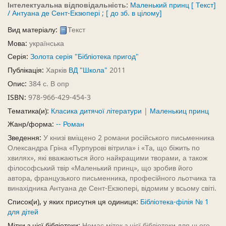
Інтелектуальна відповідальність:
Маленький принц [ Текст]
/ Антуана де Сент-Екзюпері ; [ до зб. в цілому]
Вид матеріалу:
Текст
Мова:
українська
Серія:
Золота серія "Бібліотека пригод"
Публікація:
Харків
ВД "Школа"
2011
Опис:
384 с. В опр
ISBN:
978-966-429-454-3
Тематика(и):
Класика дитячої літератури
|
Маленькиц принц
Жанр/форма:
-- Роман
Зведення:
У книзі вміщено 2 романи російського письменника
Олександра Гріна «Пурпурові вітрила» і «Та, що біжить по
хвилях», які вважаються його найкращими творами, а також
філософський твір «Маленький принц», що зробив його
автора, французького письменника, професійного льотчика та
винахідника Антуана де Сент-Екзюпері, відомим у всьому світі.
Список(и), у яких присутня ця одиниця:
Бібліотека-філія № 1
для дітей
Мітки з цієї бібліотеки:
Немає міток з цієї бібліотеки для цього