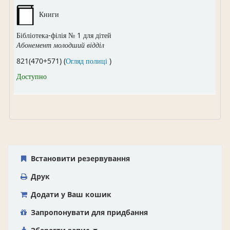
Книги
Бібліотека-філія № 1 для дітей
Абонемент молодший відділ
(Відкривається нижче)
821(470+571) (
Огляд полиці
)
Доступно
Встановити резервування
Друк
Додати у Ваш кошик
Запропонувати для придбання