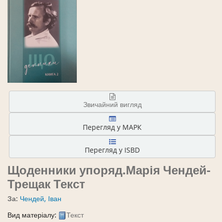
Звичайний вигляд
Перегляд у МАРК
Перегляд у ISBD
Щоденники
упоряд.Марія Чендей-
Трещак
Текст
За:
Чендей, Іван
Вид матеріалу:
Текст