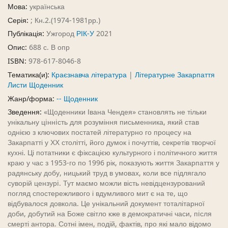
Мова:
українська
Серія:
; Кн.2.(1974-1981рр.)
Публікація:
Ужгород
РІК-У
2021
Опис:
688 с. В опр
ISBN:
978-617-8046-8
Тематика(и):
Краєзнавча література
|
Літературне Закарпаття
Листи Щоденник
Жанр/форма:
-- Щоденник
Зведення:
«Щоденники Івана Чендея» становлять не тільки
унікальну цiннiсть для розуміння письменника, який став
однією з ключових постатей літературно го процесу на
Закарпатті у ХХ столітті, його думок і почуттів, секретів творчої
кухні. Ці потатники є фіксацією культурного і політичного життя
краю у час з 1953-го по 1996 рік, показують життя Закарпаття у
радянську добу, ницький труд в умовах, коли все підлягало
суворій цензурi. Тут маємо можли вість невідцензурований
погляд спостережливого і вдумливого мит є на те, що
відбувалося довкола. Це унікальний документ тоталітарної
доби, добутий на Боже світло кже в демократичні часи, пiсля
смерті антора. Сотні імен, подій, фактів, про які мало відомо