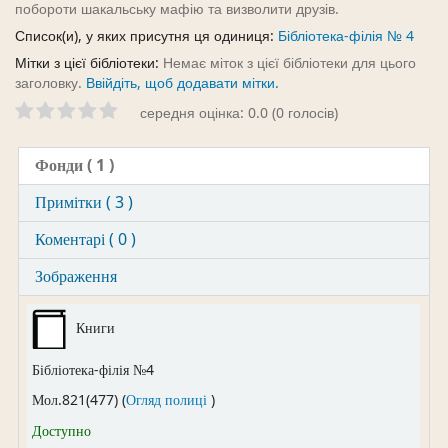
побороти шакальську мафію та визволити друзів.
Список(и), у яких присутня ця одиниця:
Бібліотека-філія № 4
Мітки з цієї бібліотеки:
Немає міток з цієї бібліотеки для цього
заголовку.
Ввійдіть, щоб додавати мітки.
середня оцінка: 0.0 (0 голосів)
Фонди
( 1 )
Примітки ( 3 )
Коментарі ( 0 )
Зображення
Книги
Бібліотека-філія №4
(Відкривається нижче)
Мол.821(477) (
Огляд полиці
)
Доступно