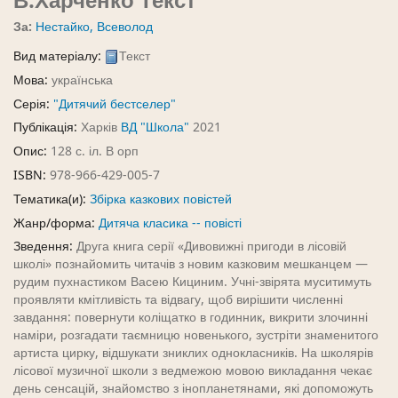
В.Харченко
Текст
За:
Нестайко, Всеволод
Вид матеріалу:
Текст
Мова:
українська
Серія:
"Дитячий бестселер"
Публікація:
Харків
ВД "Школа"
2021
Опис:
128 с. іл. В орп
ISBN:
978-966-429-005-7
Тематика(и):
Збірка казкових повістей
Жанр/форма:
Дитяча класика -- повісті
Зведення:
Друга книга серії «Дивовижні пригоди в лісовій
школі» познайомить читачів з новим казковим мешканцем —
рудим пухнастиком Васею Кициним. Учні-звірята муситимуть
проявляти кмітливість та відвагу, щоб вирішити численні
завдання: повернути коліщатко в годинник, викрити злочинні
наміри, розгадати таємницю новенького, зустріти знаменитого
артиста цирку, відшукати зниклих однокласників. На школярів
лісової музичної школи з ведмежою мовою викладання чекає
день сенсацій, знайомство з інопланетянами, які допоможуть