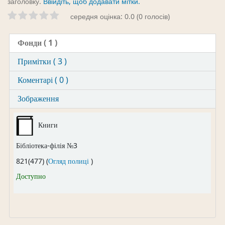
заголовку.
Ввійдіть, щоб додавати мітки.
середня оцінка: 0.0 (0 голосів)
Фонди
( 1 )
Примітки ( 3 )
Коментарі ( 0 )
Зображення
Книги
Бібліотека-філія №3
(Відкривається нижче)
821(477) (
Огляд полиці
)
Доступно