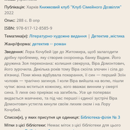
Публікація:
Харків
Книжковий клуб "Клуб Сімейного Дозвілля"
2022
Опис:
288 с. В опр
ISBN:
978-617-12-8585-9
Тематика(и):
Літературно-художне видання
|
Детектив ,містика
Жанр/форма:
детектив -- роман
Зведення:
Лора Кочубей їде до Житомира, щоб залагодити
дрібну проблемку, яку створив охоронець банку Вадим. Його
дружина Зоя переконана: колишня свекруха, Віра Домонтович,
його зурочила. Декілька років тому Віра скоїла злочин і сіла до
в’язниці. Поки жінка відбувала покарання, її син — перший Зоїн
чоловік — трагічно загинув. І коли Віра вийшла на волю, пішли
чутки: вона мститься кожному, кого вважає винним у смерті
сина. Її лихе око прирікає на загибель. Усе це попервах
видається маячнею, та під час першої і єдиної зустрічі Віра
Домонтович устигла кинули своїм лихим оком і на Лору
Кочубей.
Список(и), у яких присутня ця одиниця:
Бібліотека-філія № 3
Мітки з цієї бібліотеки:
Немає міток з цієї бібліотеки для цього