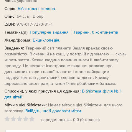
Мова:
українська
Серія:
Бібліотека школяра
Опис:
64 с. іл. В опр
ISBN:
978-617-7270-81-1
Тематика(и):
Популярне видання
|
Тварини. 6 континентів
Жанр/форма:
Енциклопедія.
Зведення:
Тваринний світ планети Земля вражає своєю
розмаїтістю. В океані й на суші, у повітрі й під землею — скрізь
кипить життя. Кожна людина повинна знати й любити живу
природу. Це яскраве ілюстроване видання розкаже про
дивовижних тварин нашої планети і стане найкращим
подарунком для допитливих хлопців та дівчат. Книжку
адресовано школярам, а також їхнім дбайливим батькам.
Список(и), у яких присутня ця одиниця:
Бібліотека-філія № 1
для дітей
Мітки з цієї бібліотеки:
Немає міток з цієї бібліотеки для цього
заголовку.
Ввійдіть, щоб додавати мітки.
середня оцінка: 0.0 (0 голосів)