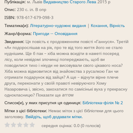
Публікація:
м. Львів
Видавництво Старого Лева
2015 р
Опис:
230 с. іл. В опр
ISBN:
978-617-679-098-3
Тематика(и):
Літературно-художнє виданя
|
Кохання, Вірність
Жанр/форма:
Пригоди -- Оповідання
Зведення:
Ця повість є продовженням повісті «Ганнуся». Третій
«А» подорослішав на рік, про те від того життя його не стало
нуднішим. Ще б пак – хіба можна всидіти в наметі посеред
лісу, коли невідомі злочинці попереджають, щоб ви
поводилися тихо і нікуди не висовували свого цікавого носа?
Хіба можна відмовитися від знайомства з русалкою Ган чи
отримати подарунок від зайця? А ще – відчути вірне плече
друга, переконати у своїй правоті невіруючого Хому
Назаровича і, звісно, закохатися по самісінькі вуха у прекрасну
однокласницю? Показати ще arrow
Список(и), у яких присутня ця одиниця:
Бібліотека-філія № 2
Мітки з цієї бібліотеки:
Немає міток з цієї бібліотеки для цього
заголовку.
Ввійдіть, щоб додавати мітки.
середня оцінка: 0.0 (0 голосів)