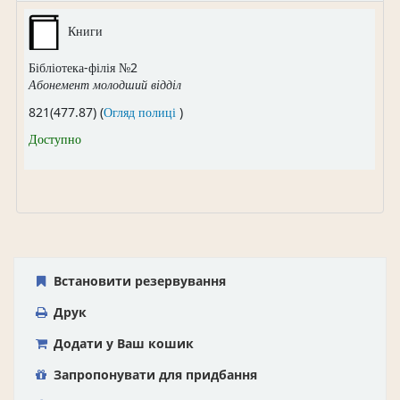
Книги
Бібліотека-філія №2
Абонемент молодший відділ
(Відкривається нижче)
821(477.87) (
Огляд полиці
)
Доступно
Встановити резервування
Друк
Додати у Ваш кошик
Запропонувати для придбання