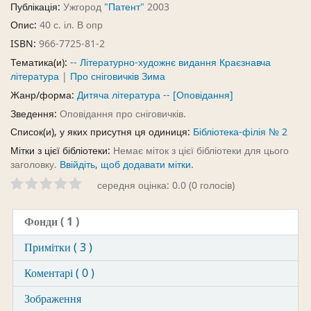
Публікація:
Ужгород
"Патент"
2003
Опис:
40 с. іл. В опр
ISBN:
966-7725-81-2
Тематика(и):
-- Літературно-художнє видання Краєзнавча
література
|
Про сніговичків Зима
Жанр/форма:
Дитяча література -- [Оповідання]
Зведення:
Оповідання про сніговичків.
Список(и), у яких присутня ця одиниця:
Бібліотека-філія № 2
Мітки з цієї бібліотеки:
Немає міток з цієї бібліотеки для цього
заголовку.
Ввійдіть, щоб додавати мітки.
середня оцінка: 0.0 (0 голосів)
Фонди
( 1 )
Примітки ( 3 )
Коментарі ( 0 )
Зображення