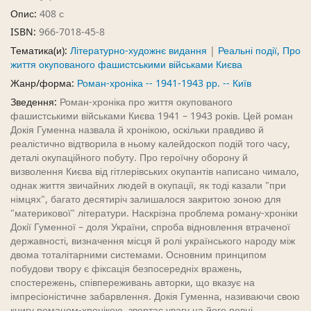
Опис:
408 с
ISBN:
966-7018-45-8
Тематика(и):
Літературно-художнє видання
|
Реальні події, Про
життя окупованого фашистськими військами Києва
Жанр/форма:
Роман-хроніка -- 1941-1943 рр. -- Київ
Зведення:
Роман-хроніка про життя окупованого
фашистськими військами Києва 1941 – 1943 років. Цей роман
Докія Гуменна назвала й хронікою, оскільки правдиво й
реалістично відтворила в ньому калейдоскоп подій того часу,
деталі окупаційного побуту. Про героїчну оборону й
визволення Києва від гітлерівських окупантів написано чимало,
однак життя звичайних людей в окупації, як тоді казали "при
німцях", багато десятиріч залишалося закритою зоною для
"материкової" літератури. Наскрізна проблема роману-хроніки
Докії Гуменної – доля України, спроба відновлення втраченої
державності, визначення місця й ролі українського народу між
двома тоталітарними системами. Основним принципом
побудови твору є фіксація безпосередніх вражень,
спостережень, співпереживань авторки, що вказує на
імпресіоністичне забарвлення. Докія Гуменна, називаючи свою
книгу романом-хронікою, звертає увагу на його певні