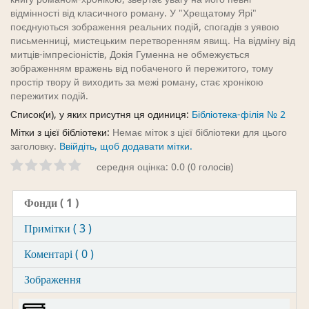
відмінності від класичного роману. У "Хрещатому Ярі"
поєднуються зображення реальних подій, спогадів з уявою
письменниці, мистецьким перетворенням явищ. На відміну від
митців-імпресіоністів, Докія Гуменна не обмежується
зображенням вражень від побаченого й пережитого, тому
простір твору й виходить за межі роману, стає хронікою
пережитих подій.
Список(и), у яких присутня ця одиниця:
Бібліотека-філія № 2
Мітки з цієї бібліотеки:
Немає міток з цієї бібліотеки для цього
заголовку.
Ввійдіть, щоб додавати мітки.
середня оцінка: 0.0 (0 голосів)
Фонди
( 1 )
Примітки ( 3 )
Коментарі ( 0 )
Зображення