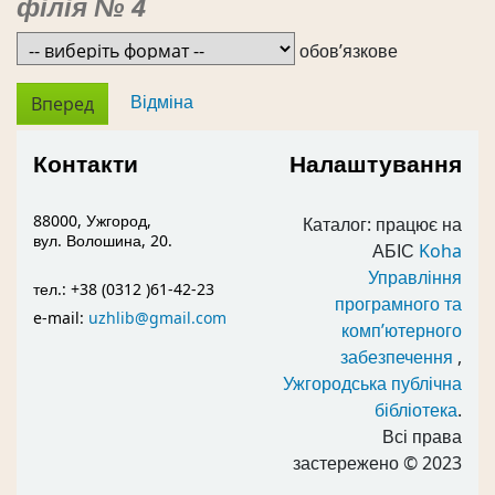
філія № 4
обов’язкове
Відміна
Контакти
Налаштування
88000, Ужгород,
Каталог: працює на
вул. Волошина, 20.
АБІС
Koha
Управління
тел.: +38 (0312 )61-42-23
програмного та
e-mail:
uzhlib@gmail.com
комп’ютерного
забезпечення
,
Ужгородська публічна
бібліотека
.
Всі права
застережено
© 2023