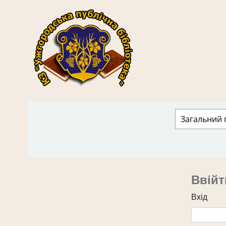
КЗ "Ужгородська публічна бібліотека" › 
Ввійт
Вхід