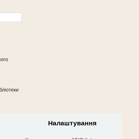
ного
бліотеки
Налаштування