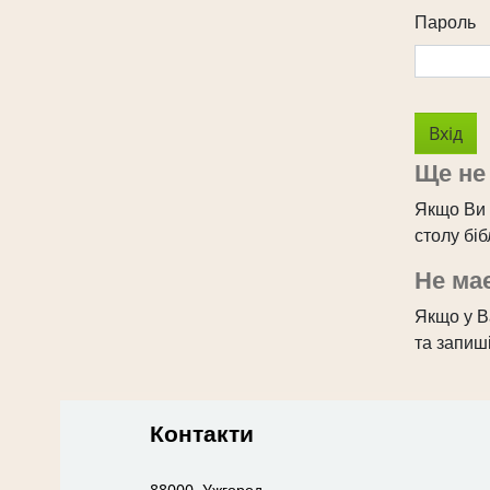
Пароль
Ще не
Якщо Ви 
столу бі
Не має
Якщо у Ва
та запиші
Контакти