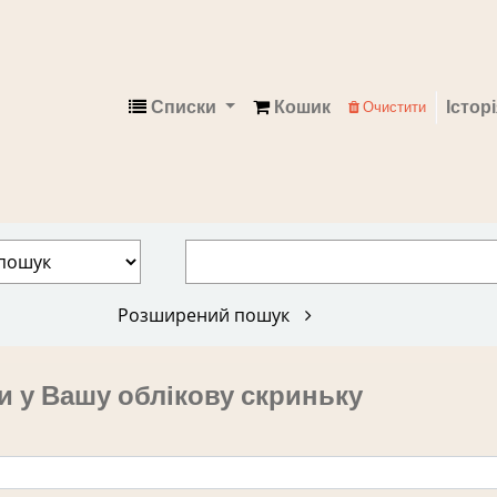
Списки
Кошик
Істор
Очистити
Електронний каталог
Розширений пошук
и у Вашу облікову скриньку