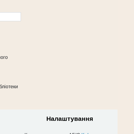
ного
бліотеки
Налаштування