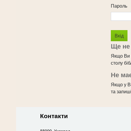
Пароль
Ще не
Якщо Ви 
столу бі
Не має
Якщо у Ва
та запиші
Контакти