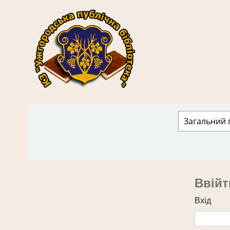
КЗ "Ужгородська публічна бібліотека" › 
Ввійт
Вхід