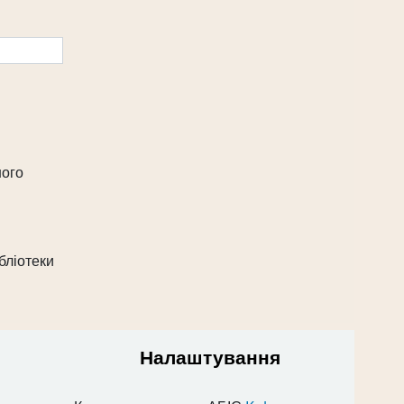
ного
бліотеки
Налаштування