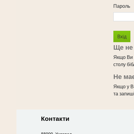
Пароль
Ще не
Якщо Ви 
столу бі
Не має
Якщо у Ва
та запиші
Контакти