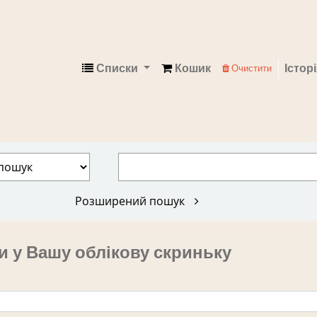
Списки
Кошик
Істор
Очистити
Електронний каталог
Розширений пошук
и у Вашу облікову скриньку