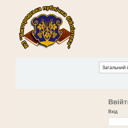
КЗ "Ужгородська публічна бібліотека" › 
Ввійт
Вхід