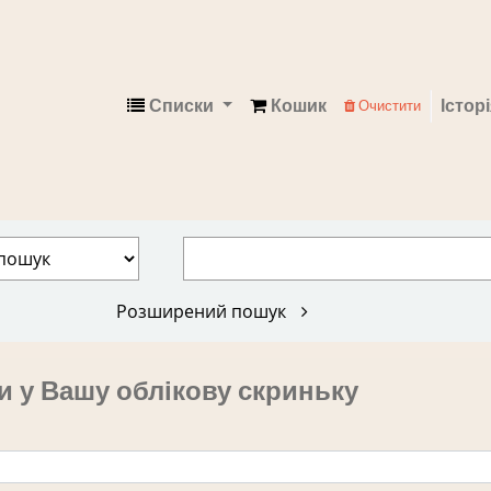
Списки
Кошик
Істор
Очистити
Електронний каталог
Розширений пошук
и у Вашу облікову скриньку