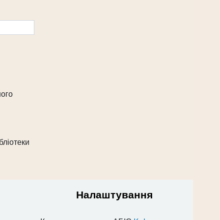
ного
бліотеки
Налаштування