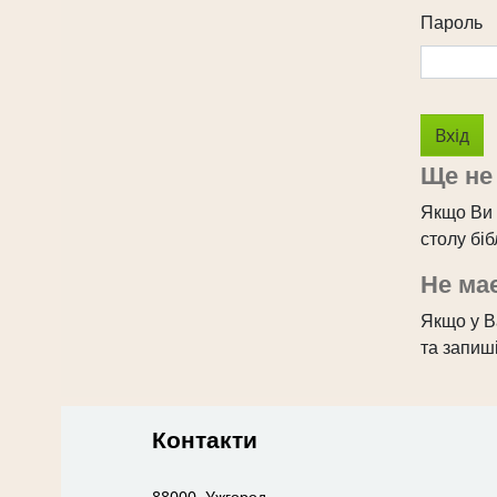
Пароль
Ще не
Якщо Ви 
столу бі
Не має
Якщо у Ва
та запиші
Контакти