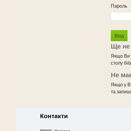
Пароль
Ще не
Якщо Ви 
столу бі
Не має
Якщо у Ва
та запиші
Контакти