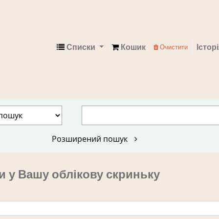
Списки
Кошик
Істор
Очистити
Електронний каталог
Розширений пошук
и у Вашу облікову скриньку