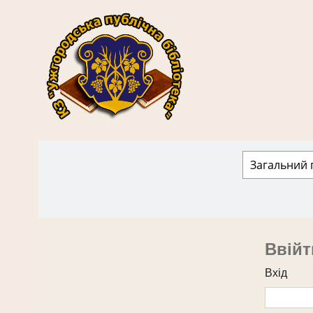
КЗ "Ужгородська публічна бібліотека" › 
Ввійт
Вхід