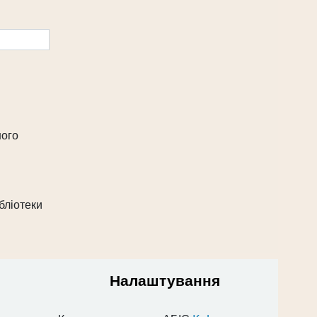
ного
бліотеки
Налаштування