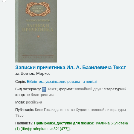
Записки причетника
Ил. А. Базилевича
Текст
за
Вовчок, Марко.
Серія:
Бібліотека українського романа та повісті
Вид матеріалу:
Текст
; формат:
звичайний друк
; літературний
жанр:
не белетристика
Мова:
російська
Публікація:
Киев
Гос. издательство Художественной литературы
1955
Наявність:
Примірники, доступні для позики:
Публічна бібліотека
(1)
Шифр зберігання:
821(477)
.