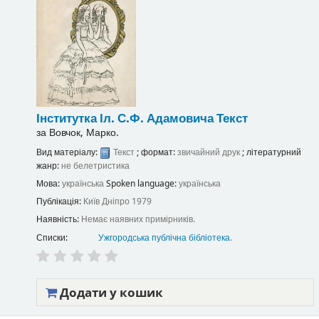
Інститутка
Іл. С.Ф. Адамовича
Текст
за
Вовчок, Марко.
Вид матеріалу:
Текст
; формат:
звичайний друк
; літературний
жанр:
не белетристика
Мова:
українська
Spoken language:
українська
Публікація:
Київ
Дніпро
1979
Наявність:
Немає наявних примірників.
Списки:
Ужгородська публічна бібліотека
.
Додати у кошик