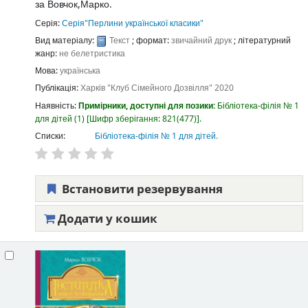
за
Вовчок,Марко.
Серія:
Серія"Перлини української класики"
Вид матеріалу:
Текст
; формат:
звичайний друк
; літературний
жанр:
не белетристика
Мова:
українська
Публікація:
Харків
"Клуб Сімейного Дозвілля"
2020
Наявність:
Примірники, доступні для позики:
Бібліотека-філія № 1
для дітей
(1)
Шифр зберігання:
821(477)
.
Списки:
Бібліотека-філія № 1 для дітей
.
Встановити резервування
Додати у кошик