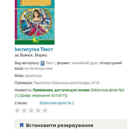
Інститутка
Текст
за
Вовчок ,Марко.
Вид матеріалу:
Текст
; формат:
звичайний друк
; літературний
жанр:
не белетристика
Мова:
українська
Публікація:
Тернопіль
Навчальна книга-Богдан
2018
Наявність:
Примірники, доступні для позики:
Бібліотека-філія №2
(1)
Шифр зберігання:
821(477)
.
Списки:
Бібліотека-філія № 2
.
Встановити резервування