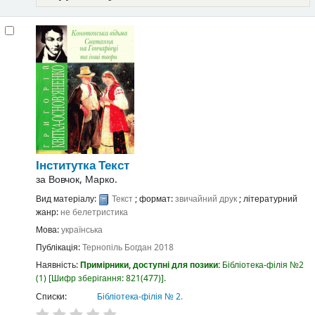
Інститутка
Текст
за
Вовчок, Марко.
Вид матеріалу:
Текст
; формат:
звичайний друк
; літературний
жанр:
не белетристика
Мова:
українська
Публікація:
Тернопіль
Богдан
2018
Наявність:
Примірники, доступні для позики:
Бібліотека-філія №2
(1)
Шифр зберігання:
821(477)
.
Списки:
Бібліотека-філія № 2
.