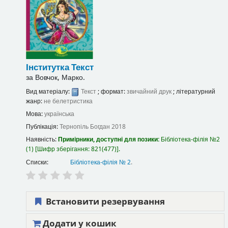
Інститутка
Текст
за
Вовчок, Марко.
Вид матеріалу:
Текст
; формат:
звичайний друк
; літературний
жанр:
не белетристика
Мова:
українська
Публікація:
Тернопіль
Богдан
2018
Наявність:
Примірники, доступні для позики:
Бібліотека-філія №2
(1)
Шифр зберігання:
821(477)
.
Списки:
Бібліотека-філія № 2
.
Встановити резервування
Додати у кошик