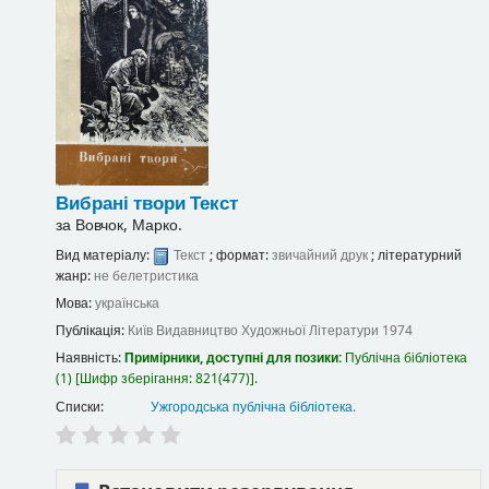
Вибрані твори
Текст
за
Вовчок, Марко.
Вид матеріалу:
Текст
; формат:
звичайний друк
; літературний
жанр:
не белетристика
Мова:
українська
Публікація:
Київ
Видавництво Художньої Літератури
1974
Наявність:
Примірники, доступні для позики:
Публічна бібліотека
(1)
Шифр зберігання:
821(477)
.
Списки:
Ужгородська публічна бібліотека
.