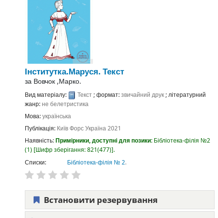
Інститутка.Маруся.
Текст
за
Вовчок ,Марко.
Вид матеріалу:
Текст
; формат:
звичайний друк
; літературний
жанр:
не белетристика
Мова:
українська
Публікація:
Київ
Форс Україна
2021
Наявність:
Примірники, доступні для позики:
Бібліотека-філія №2
(1)
Шифр зберігання:
821(477)
.
Списки:
Бібліотека-філія № 2
.
Встановити резервування