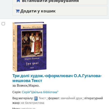
Встановити резервування
Додати у кошик
Три долі
худож.-оформлювач О.А.Гугалова-
мешкова
Текст
за
Вовчок,Марко.
Серія:
Серія"Шкільна бібліотека"
Вид матеріалу:
Текст
; формат:
звичайний друк
; літературний
жанр:
не белетристика