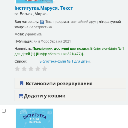
Інститутка.Маруся.
Текст
за
Вовчок ,Марко.
Вид матеріалу:
Текст
; формат:
звичайний друк
; літературний
жанр:
не белетристика
Мова:
українська
Публікація:
Київ
Форс Україна
2021
Наявність:
Примірники, доступні для позики:
Бібліотека-філія № 1
для дітей
(1)
Шифр зберігання:
821(477)
.
Списки:
Бібліотека-філія № 1 для дітей
.
Встановити резервування
Додати у кошик