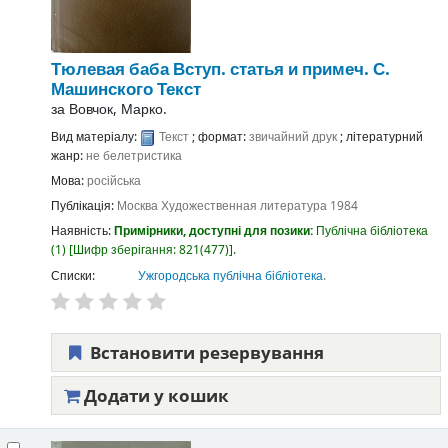
Тюлевая баба
Вступ. статья и примеч. С.
Машинского
Текст
за
Вовчок, Марко.
Вид матеріалу:
Текст
; формат:
звичайний друк
; літературний
жанр:
не белетристика
Мова:
російська
Публікація:
Москва
Художественная литература
1984
Наявність:
Примірники, доступні для позики:
Публічна бібліотека
(1)
Шифр зберігання:
821(477)
.
Списки:
Ужгородська публічна бібліотека
.
Встановити резервування
Додати у кошик