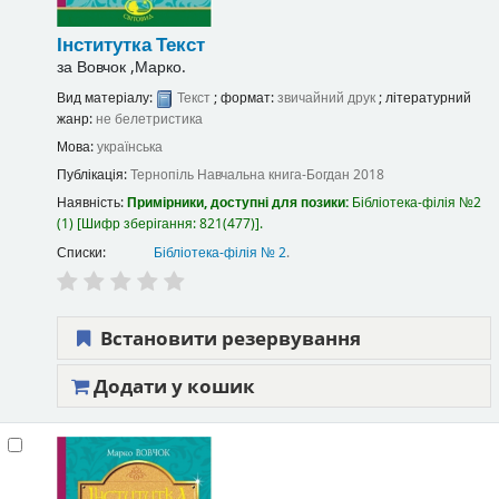
Інститутка
Текст
за
Вовчок ,Марко.
Вид матеріалу:
Текст
; формат:
звичайний друк
; літературний
жанр:
не белетристика
Мова:
українська
Публікація:
Тернопіль
Навчальна книга-Богдан
2018
Наявність:
Примірники, доступні для позики:
Бібліотека-філія №2
(1)
Шифр зберігання:
821(477)
.
Списки:
Бібліотека-філія № 2
.
Встановити резервування
Додати у кошик