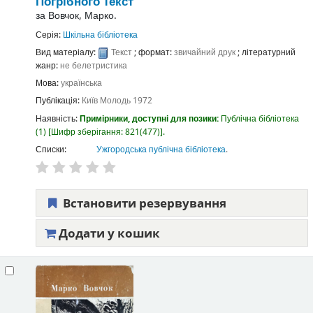
Погрібного
Текст
за
Вовчок, Марко.
Серія:
Шкільна бібліотека
Вид матеріалу:
Текст
; формат:
звичайний друк
; літературний
жанр:
не белетристика
Мова:
українська
Публікація:
Київ
Молодь
1972
Наявність:
Примірники, доступні для позики:
Публічна бібліотека
(1)
Шифр зберігання:
821(477)
.
Списки:
Ужгородська публічна бібліотека
.
Встановити резервування
Додати у кошик