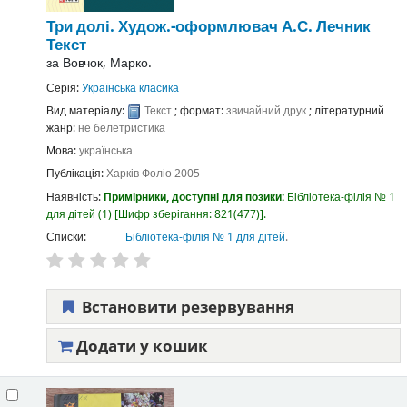
Три долі.
Худож.-оформлювач А.С. Лечник
Текст
за
Вовчок, Марко.
Серія:
Українська класика
Вид матеріалу:
Текст
; формат:
звичайний друк
; літературний
жанр:
не белетристика
Мова:
українська
Публікація:
Харків
Фоліо
2005
Наявність:
Примірники, доступні для позики:
Бібліотека-філія № 1
для дітей
(1)
Шифр зберігання:
821(477)
.
Списки:
Бібліотека-філія № 1 для дітей
.
Встановити резервування
Додати у кошик