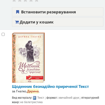
Встановити резервування
Додати у кошик
Щоденник безнадійно приреченої
Текст
за
Гнатко,
Дарина
.
Вид матеріалу:
Текст
; формат:
звичайний друк
; літературний
жанр:
не белетристика