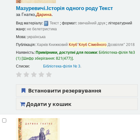
Мазуревичі.Історія одного роду
Текст
за
Гнатко,
Дарина
.
Вид матеріалу:
Текст
; формат:
звичайний друк
; літературний
жанр:
не белетристика
Мова:
українська
Публікація:
Харків
Книжковий
Клуб
"
Клуб
Сімейного
Дозвілля"
2018
Наявність:
Примірники, доступні для позики:
Бібліотека-філія №3
(1)
Шифр зберігання:
821(477)
.
Списки:
Бібліотека-філія № 3
.
Встановити резервування
Додати у кошик