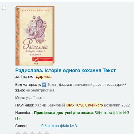
Радислава. Історія одного кохання
Текст
за
Гнатко,
Дарина
.
Вид матеріалу:
Текст
; формат:
звичайний друк
; літературний
жанр:
не белетристика
Мова:
українська
Публікація:
Харків
Книжковий
Клуб
"
Клуб
Сімейного
Дозвілля"
2022
Наявність:
Примірники, доступні для позики:
Бібліотека-філія №3
(1) .
Списки:
Бібліотека-філія № 3
.