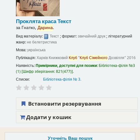
Проклята краса
Текст
за
Гнатко,
Дарина
.
Вид матеріалу:
Текст
; формат:
звичайний друк
; літературний
жанр:
не белетристика
Мова:
українська
Публікація:
Харків
Книжковий
Клуб
"
Клуб
Сімейного
Дозвілля"
2016
Наявність:
Примірники, доступні для позики:
Бібліотека-філія №3
(1)
Шифр зберігання:
821(477)
.
Списки:
Бібліотека-філія № 3
.
Встановити резервування
Додати у кошик
Уточніть Ваш пошук