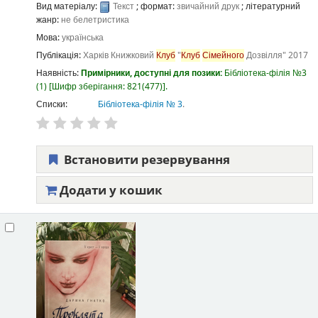
Вид матеріалу:
Текст
; формат:
звичайний друк
; літературний
жанр:
не белетристика
Мова:
українська
Публікація:
Харків
Книжковий
Клуб
"
Клуб
Сімейного
Дозвілля"
2017
Наявність:
Примірники, доступні для позики:
Бібліотека-філія №3
(1)
Шифр зберігання:
821(477)
.
Списки:
Бібліотека-філія № 3
.
Встановити резервування
Додати у кошик