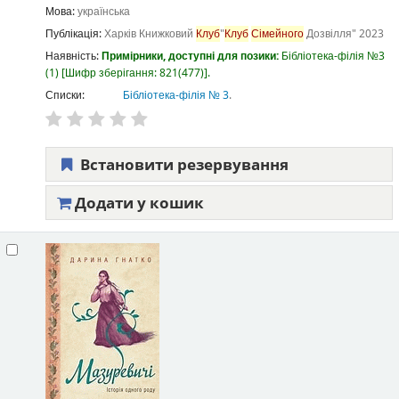
Мова:
українська
Публікація:
Харків
Книжковий
Клуб
"
Клуб
Сімейного
Дозвілля"
2023
Наявність:
Примірники, доступні для позики:
Бібліотека-філія №3
(1)
Шифр зберігання:
821(477)
.
Списки:
Бібліотека-філія № 3
.
Встановити резервування
Додати у кошик