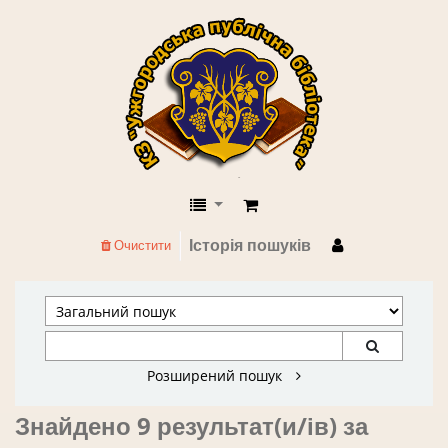
КЗ "Ужгородська публічна бібліоте
Історія пошуків
Очистити
Розширений пошук
Знайдено 9 результат(и/ів) за