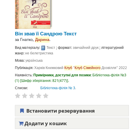
Він звав її Сандрою
Текст
за
Гнатко,
Дарина
.
Вид матеріалу:
Текст
; формат:
звичайний друк
; літературний
жанр:
не белетристика
Мова:
українська
Публікація:
Харків
Книжковий
Клуб
"
Клуб
Сімейного
Дозвілля"
2022
Наявність:
Примірники, доступні для позики:
Бібліотека-філія №3
(1)
Шифр зберігання:
821(477)
.
Списки:
Бібліотека-філія № 3
.
Встановити резервування
Додати у кошик