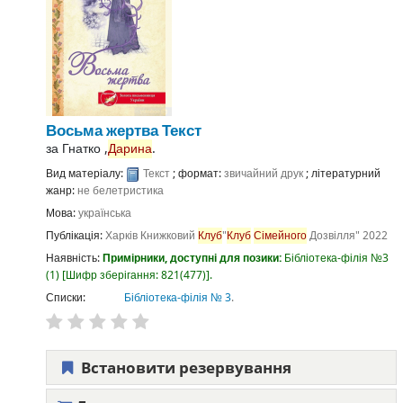
Восьма жертва
Текст
за
Гнатко ,
Дарина
.
Вид матеріалу:
Текст
; формат:
звичайний друк
; літературний
жанр:
не белетристика
Мова:
українська
Публікація:
Харків
Книжковий
Клуб
"
Клуб
Сімейного
Дозвілля"
2022
Наявність:
Примірники, доступні для позики:
Бібліотека-філія №3
(1)
Шифр зберігання:
821(477)
.
Списки:
Бібліотека-філія № 3
.
Встановити резервування