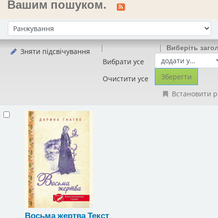
Вашим пошуком.
Сортувати за:
Виберіть заго
Зняти підсвічування
Вибрати усе
Очистити усе
Встановити р
Восьма жертва
Текст