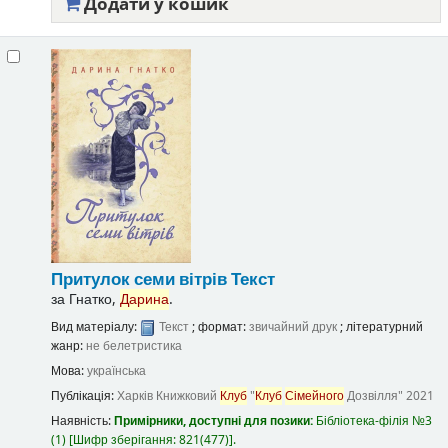
Додати у кошик
Притулок семи вітрів
Текст
за
Гнатко,
Дарина
.
Вид матеріалу:
Текст
; формат:
звичайний друк
; літературний
жанр:
не белетристика
Мова:
українська
Публікація:
Харків
Книжковий
Клуб
"
Клуб
Сімейного
Дозвілля"
2021
Наявність:
Примірники, доступні для позики:
Бібліотека-філія №3
(1)
Шифр зберігання:
821(477)
.