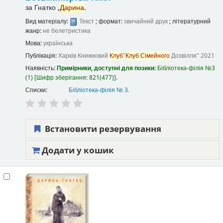
за
Гнатко ,
Дарина
.
Вид матеріалу:
Текст
; формат:
звичайний друк
; літературний
жанр:
не белетристика
Мова:
українська
Публікація:
Харків
Книжковий
Клуб
"
Клуб
Сімейного
Дозвілля"
2021
Наявність:
Примірники, доступні для позики:
Бібліотека-філія №3
(1)
Шифр зберігання:
821(477)
.
Списки:
Бібліотека-філія № 3
.
Встановити резервування
Додати у кошик