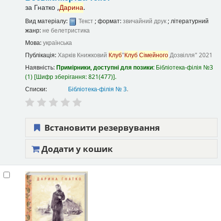
за
Гнатко ,
Дарина
.
Вид матеріалу:
Текст
; формат:
звичайний друк
; літературний
жанр:
не белетристика
Мова:
українська
Публікація:
Харків
Книжковий
Клуб
"
Клуб
Сімейного
Дозвілля"
2021
Наявність:
Примірники, доступні для позики:
Бібліотека-філія №3
(1)
Шифр зберігання:
821(477)
.
Списки:
Бібліотека-філія № 3
.
Встановити резервування
Додати у кошик