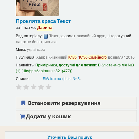
Проклята краса
Текст
за
Гнатко,
Дарина
.
Вид матеріалу:
Текст
; формат:
звичайний друк
; літературний
жанр:
не белетристика
Мова:
українська
Публікація:
Харків
Книжковий
Клуб
"
Клуб
Сімейного
Дозвілля"
2016
Наявність:
Примірники, доступні для позики:
Бібліотека-філія №3
(1)
Шифр зберігання:
821(477)
.
Списки:
Бібліотека-філія № 3
.
Встановити резервування
Додати у кошик
Уточніть Ваш пошук