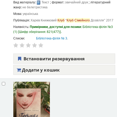
Вид матеріалу:
Текст
; формат:
звичайний друк
; літературний
жанр:
не белетристика
Мова:
українська
Публікація:
Харків
Книжковий
Клуб
"
Клуб
Сімейного
Дозвілля"
2017
Наявність:
Примірники, доступні для позики:
Бібліотека-філія №3
(1)
Шифр зберігання:
821(477)
.
Списки:
Бібліотека-філія № 3
.
Встановити резервування
Додати у кошик