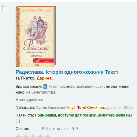
Радислава. Історія одного кохання
Текст
за
Гнатко,
Дарина
.
Вид матеріалу:
Текст
; формат:
звичайний друк
; літературний
жанр:
не белетристика
Мова:
українська
Публікація:
Харків
Книжковий
Клуб
"
Клуб
Сімейного
Дозвілля"
2022
Наявність:
Примірники, доступні для позики:
Бібліотека-філія №3
(1) .
Списки:
Бібліотека-філія № 3
.