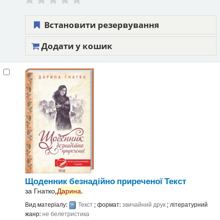
Встановити резервування
Додати у кошик
Щоденник безнадійно приреченої
Текст
за
Гнатко,
Дарина
.
Вид матеріалу:
Текст
; формат:
звичайний друк
; літературний
жанр:
не белетристика