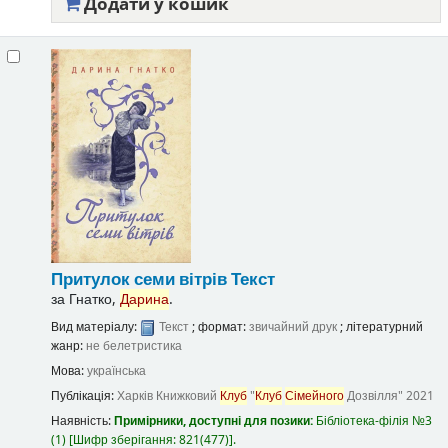
Додати у кошик
Притулок семи вітрів
Текст
за
Гнатко,
Дарина
.
Вид матеріалу:
Текст
; формат:
звичайний друк
; літературний
жанр:
не белетристика
Мова:
українська
Публікація:
Харків
Книжковий
Клуб
"
Клуб
Сімейного
Дозвілля"
2021
Наявність:
Примірники, доступні для позики:
Бібліотека-філія №3
(1)
Шифр зберігання:
821(477)
.