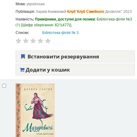
Мова:
українська
Публікація:
Харків
Книжковий
Клуб
"
Клуб
Сімейного
Дозвілля"
2023
Наявність:
Примірники, доступні для позики:
Бібліотека-філія №3
(1)
Шифр зберігання:
821(477)
.
Списки:
Бібліотека-філія № 3
.
Встановити резервування
Додати у кошик