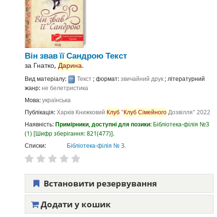
Він звав її Сандрою
Текст
за
Гнатко,
Дарина
.
Вид матеріалу:
Текст
; формат:
звичайний друк
; літературний
жанр:
не белетристика
Мова:
українська
Публікація:
Харків
Книжковий
Клуб
"
Клуб
Сімейного
Дозвілля"
2022
Наявність:
Примірники, доступні для позики:
Бібліотека-філія №3
(1)
Шифр зберігання:
821(477)
.
Списки:
Бібліотека-філія № 3
.
Встановити резервування
Додати у кошик