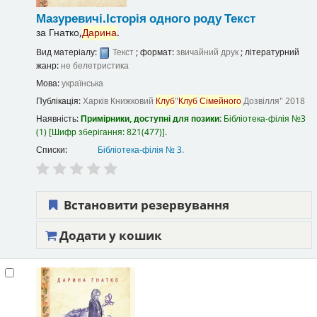
Мазуревичі.Історія одного роду
Текст
за
Гнатко,
Дарина
.
Вид матеріалу:
Текст
; формат:
звичайний друк
; літературний
жанр:
не белетристика
Мова:
українська
Публікація:
Харків
Книжковий
Клуб
"
Клуб
Сімейного
Дозвілля"
2018
Наявність:
Примірники, доступні для позики:
Бібліотека-філія №3
(1)
Шифр зберігання:
821(477)
.
Списки:
Бібліотека-філія № 3
.
Встановити резервування
Додати у кошик