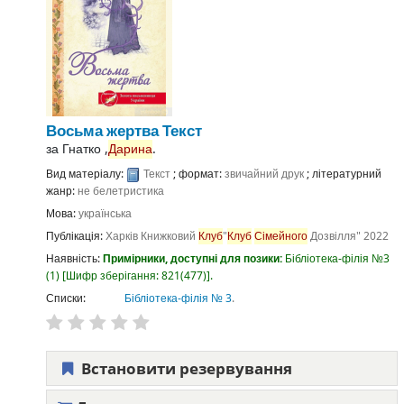
Восьма жертва
Текст
за
Гнатко ,
Дарина
.
Вид матеріалу:
Текст
; формат:
звичайний друк
; літературний
жанр:
не белетристика
Мова:
українська
Публікація:
Харків
Книжковий
Клуб
"
Клуб
Сімейного
Дозвілля"
2022
Наявність:
Примірники, доступні для позики:
Бібліотека-філія №3
(1)
Шифр зберігання:
821(477)
.
Списки:
Бібліотека-філія № 3
.
Встановити резервування