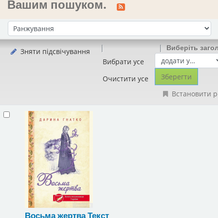
Вашим пошуком.
Сортувати за:
Виберіть заго
Зняти підсвічування
Вибрати усе
Очистити усе
Встановити р
Восьма жертва
Текст