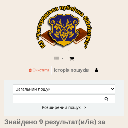
КЗ "Ужгородська публічна бібліоте
Історія пошуків
Очистити
Розширений пошук
Знайдено 9 результат(и/ів) за