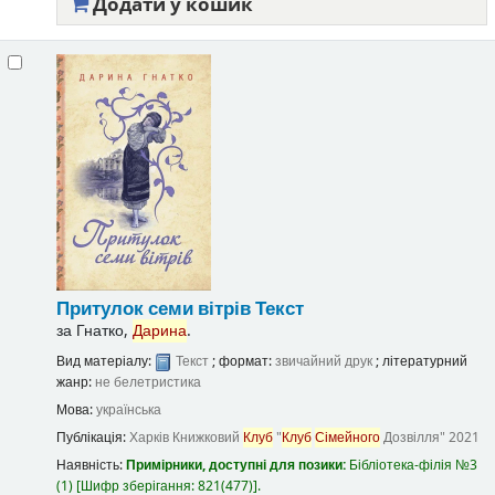
Додати у кошик
Притулок семи вітрів
Текст
за
Гнатко,
Дарина
.
Вид матеріалу:
Текст
; формат:
звичайний друк
; літературний
жанр:
не белетристика
Мова:
українська
Публікація:
Харків
Книжковий
Клуб
"
Клуб
Сімейного
Дозвілля"
2021
Наявність:
Примірники, доступні для позики:
Бібліотека-філія №3
(1)
Шифр зберігання:
821(477)
.