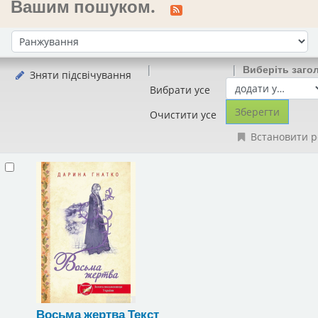
Вашим пошуком.
Сортувати за:
Виберіть заго
Зняти підсвічування
Вибрати усе
Очистити усе
Встановити р
Восьма жертва
Текст