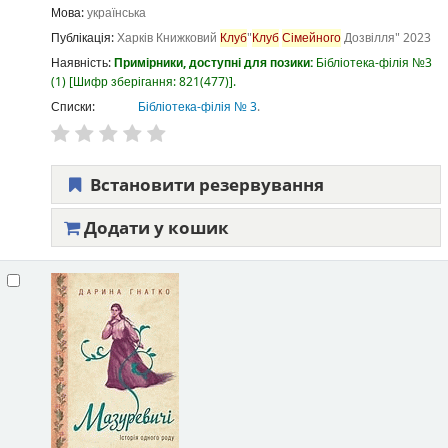
Мова:
українська
Публікація:
Харків
Книжковий
Клуб
"
Клуб
Сімейного
Дозвілля"
2023
Наявність:
Примірники, доступні для позики:
Бібліотека-філія №3
(1)
Шифр зберігання:
821(477)
.
Списки:
Бібліотека-філія № 3
.
Встановити резервування
Додати у кошик