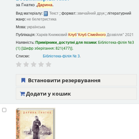
за
Гнатко ,
Дарина
.
Вид матеріалу:
Текст
; формат:
звичайний друк
; літературний
жанр:
не белетристика
Мова:
українська
Публікація:
Харків
Книжковий
Клуб
"
Клуб
Сімейного
Дозвілля"
2021
Наявність:
Примірники, доступні для позики:
Бібліотека-філія №3
(1)
Шифр зберігання:
821(477)
.
Списки:
Бібліотека-філія № 3
.
Встановити резервування
Додати у кошик