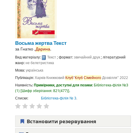
Восьма жертва
Текст
за
Гнатко ,
Дарина
.
Вид матеріалу:
Текст
; формат:
звичайний друк
; літературний
жанр:
не белетристика
Мова:
українська
Публікація:
Харків
Книжковий
Клуб
"
Клуб
Сімейного
Дозвілля"
2022
Наявність:
Примірники, доступні для позики:
Бібліотека-філія №3
(1)
Шифр зберігання:
821(477)
.
Списки:
Бібліотека-філія № 3
.
Встановити резервування