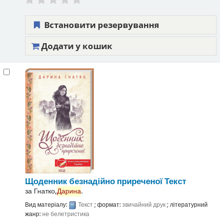
Встановити резервування
Додати у кошик
Щоденник безнадійно приреченої
Текст
за
Гнатко,
Дарина
.
Вид матеріалу:
Текст
; формат:
звичайний друк
; літературний
жанр:
не белетристика