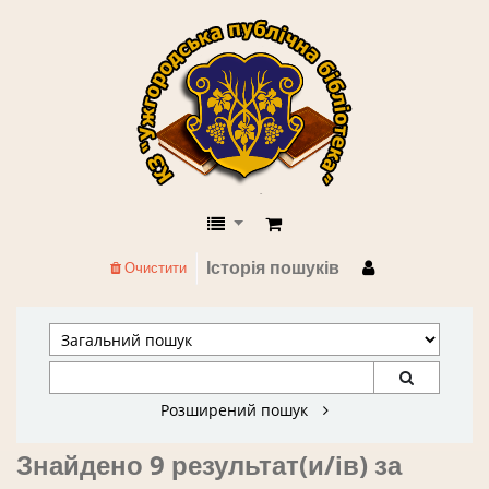
КЗ "Ужгородська публічна бібліоте
Історія пошуків
Очистити
Розширений пошук
Знайдено 9 результат(и/ів) за