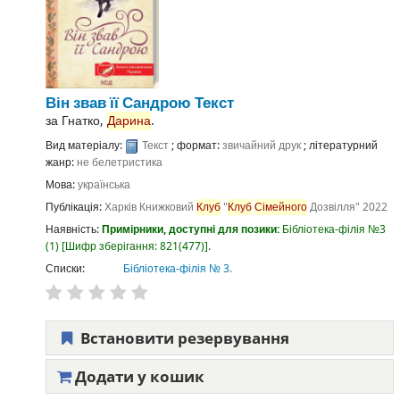
Він звав її Сандрою
Текст
за
Гнатко,
Дарина
.
Вид матеріалу:
Текст
; формат:
звичайний друк
; літературний
жанр:
не белетристика
Мова:
українська
Публікація:
Харків
Книжковий
Клуб
"
Клуб
Сімейного
Дозвілля"
2022
Наявність:
Примірники, доступні для позики:
Бібліотека-філія №3
(1)
Шифр зберігання:
821(477)
.
Списки:
Бібліотека-філія № 3
.
Встановити резервування
Додати у кошик