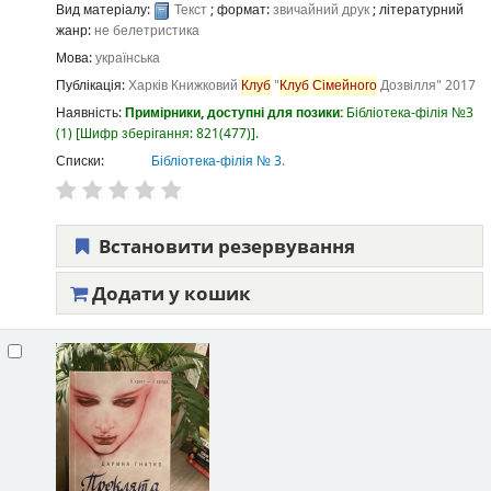
Вид матеріалу:
Текст
; формат:
звичайний друк
; літературний
жанр:
не белетристика
Мова:
українська
Публікація:
Харків
Книжковий
Клуб
"
Клуб
Сімейного
Дозвілля"
2017
Наявність:
Примірники, доступні для позики:
Бібліотека-філія №3
(1)
Шифр зберігання:
821(477)
.
Списки:
Бібліотека-філія № 3
.
Встановити резервування
Додати у кошик