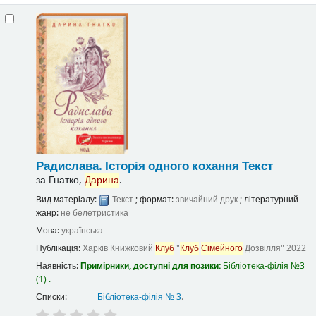
Радислава. Історія одного кохання
Текст
за
Гнатко,
Дарина
.
Вид матеріалу:
Текст
; формат:
звичайний друк
; літературний
жанр:
не белетристика
Мова:
українська
Публікація:
Харків
Книжковий
Клуб
"
Клуб
Сімейного
Дозвілля"
2022
Наявність:
Примірники, доступні для позики:
Бібліотека-філія №3
(1) .
Списки:
Бібліотека-філія № 3
.