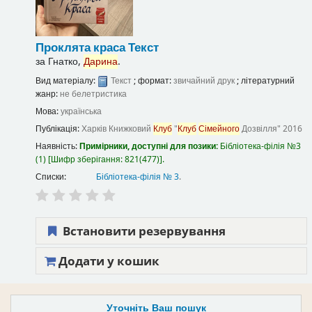
Проклята краса
Текст
за
Гнатко,
Дарина
.
Вид матеріалу:
Текст
; формат:
звичайний друк
; літературний
жанр:
не белетристика
Мова:
українська
Публікація:
Харків
Книжковий
Клуб
"
Клуб
Сімейного
Дозвілля"
2016
Наявність:
Примірники, доступні для позики:
Бібліотека-філія №3
(1)
Шифр зберігання:
821(477)
.
Списки:
Бібліотека-філія № 3
.
Встановити резервування
Додати у кошик
Уточніть Ваш пошук