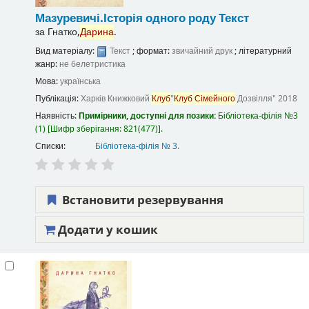
Мазуревичі.Історія одного роду
Текст
за
Гнатко,
Дарина
.
Вид матеріалу:
Текст
; формат:
звичайний друк
; літературний
жанр:
не белетристика
Мова:
українська
Публікація:
Харків
Книжковий
Клуб
"
Клуб
Сімейного
Дозвілля"
2018
Наявність:
Примірники, доступні для позики:
Бібліотека-філія №3
(1)
Шифр зберігання:
821(477)
.
Списки:
Бібліотека-філія № 3
.
Встановити резервування
Додати у кошик