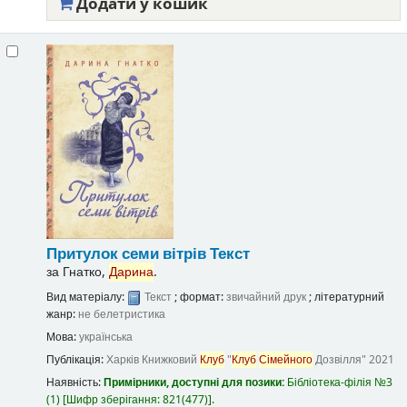
Додати у кошик
Притулок семи вітрів
Текст
за
Гнатко,
Дарина
.
Вид матеріалу:
Текст
; формат:
звичайний друк
; літературний
жанр:
не белетристика
Мова:
українська
Публікація:
Харків
Книжковий
Клуб
"
Клуб
Сімейного
Дозвілля"
2021
Наявність:
Примірники, доступні для позики:
Бібліотека-філія №3
(1)
Шифр зберігання:
821(477)
.