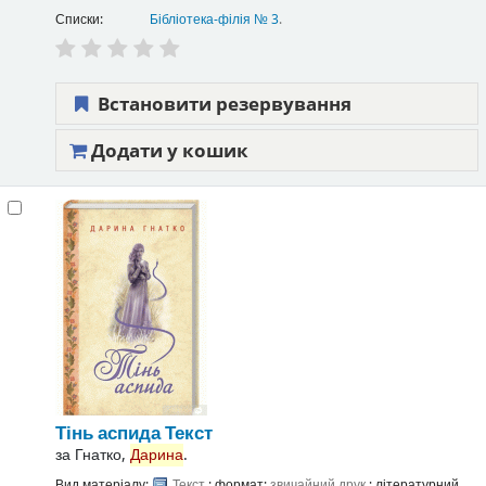
Списки:
Бібліотека-філія № 3
.
Встановити резервування
Додати у кошик
Тінь аспида
Текст
за
Гнатко,
Дарина
.
Вид матеріалу:
Текст
; формат:
звичайний друк
; літературний