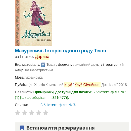
Мазуревичі. Історія одного роду
Текст
за
Гнатко,
Дарина
.
Вид матеріалу:
Текст
; формат:
звичайний друк
; літературний
жанр:
не белетристика
Мова:
українська
Публікація:
Харків
Книжковий
Клуб
"
Клуб
Сімейного
Дозвілля"
2018
Наявність:
Примірники, доступні для позики:
Бібліотека-філія №3
(1)
Шифр зберігання:
821(477)
.
Списки:
Бібліотека-філія № 3
.
Встановити резервування