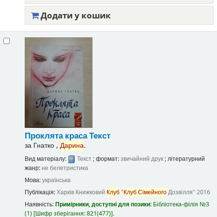
Додати у кошик
Проклята краса
Текст
за
Гнатко ,
Дарина
.
Вид матеріалу:
Текст
; формат:
звичайний друк
; літературний
жанр:
не белетристика
Мова:
українська
Публікація:
Харків
Книжковий
Клуб
"
Клуб
Сімейного
Дозвілля"
2016
Наявність:
Примірники, доступні для позики:
Бібліотека-філія №3
(1)
Шифр зберігання:
821(477)
.