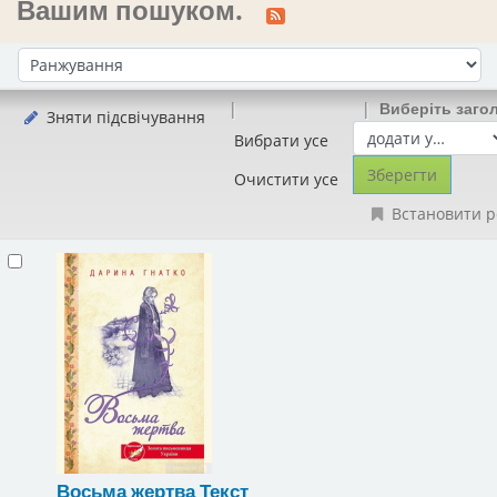
Вашим пошуком.
Сортувати за:
Виберіть заго
Зняти підсвічування
Вибрати усе
Очистити усе
Встановити р
Восьма жертва
Текст