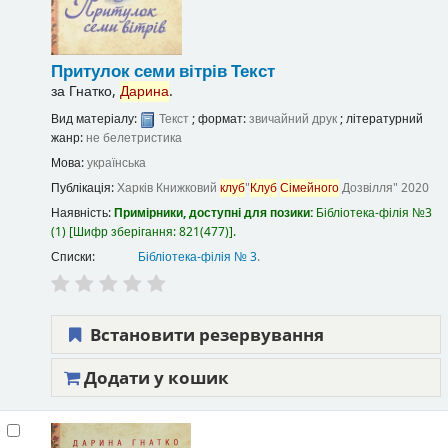
Притулок семи вітрів
Текст
за
Гнатко,
Дарина
.
Вид матеріалу:
Текст
; формат:
звичайний друк
; літературний
жанр:
не белетристика
Мова:
українська
Публікація:
Харків
Книжковий
клуб
"
Клуб
Сімейного
Дозвілля"
2020
Наявність:
Примірники, доступні для позики:
Бібліотека-філія №3
(1)
Шифр зберігання:
821(477)
.
Списки:
Бібліотека-філія № 3
.
Встановити резервування
Додати у кошик