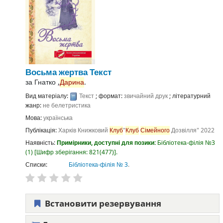
Восьма жертва
Текст
за
Гнатко ,
Дарина
.
Вид матеріалу:
Текст
; формат:
звичайний друк
; літературний
жанр:
не белетристика
Мова:
українська
Публікація:
Харків
Книжковий
Клуб
"
Клуб
Сімейного
Дозвілля"
2022
Наявність:
Примірники, доступні для позики:
Бібліотека-філія №3
(1)
Шифр зберігання:
821(477)
.
Списки:
Бібліотека-філія № 3
.
Встановити резервування