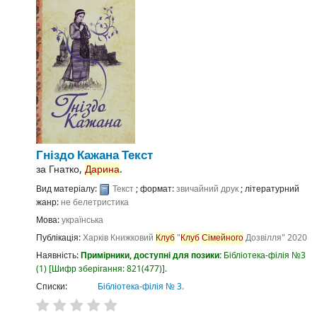
Гніздо Кажана
Текст
за
Гнатко,
Дарина
.
Вид матеріалу:
Текст
; формат:
звичайний друк
; літературний
жанр:
не белетристика
Мова:
українська
Публікація:
Харків
Книжковий
Клуб
"
Клуб
Сімейного
Дозвілля"
2020
Наявність:
Примірники, доступні для позики:
Бібліотека-філія №3
(1)
Шифр зберігання:
821(477)
.
Списки:
Бібліотека-філія № 3
.