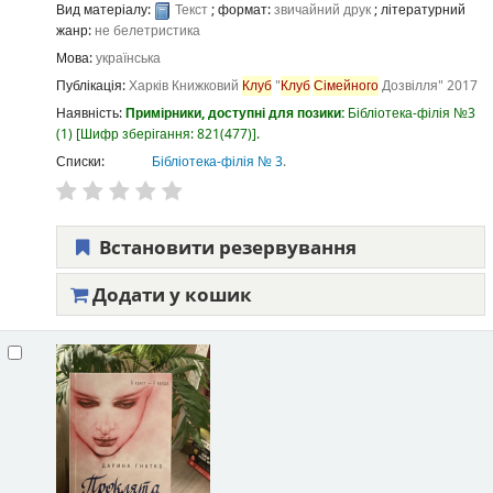
Вид матеріалу:
Текст
; формат:
звичайний друк
; літературний
жанр:
не белетристика
Мова:
українська
Публікація:
Харків
Книжковий
Клуб
"
Клуб
Сімейного
Дозвілля"
2017
Наявність:
Примірники, доступні для позики:
Бібліотека-філія №3
(1)
Шифр зберігання:
821(477)
.
Списки:
Бібліотека-філія № 3
.
Встановити резервування
Додати у кошик