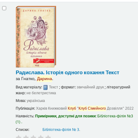
Радислава. Історія одного кохання
Текст
за
Гнатко,
Дарина
.
Вид матеріалу:
Текст
; формат:
звичайний друк
; літературний
жанр:
не белетристика
Мова:
українська
Публікація:
Харків
Книжковий
Клуб
"
Клуб
Сімейного
Дозвілля"
2022
Наявність:
Примірники, доступні для позики:
Бібліотека-філія №3
(1) .
Списки:
Бібліотека-філія № 3
.