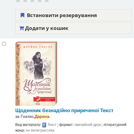
Встановити резервування
Додати у кошик
Щоденник безнадійно приреченої
Текст
за
Гнатко,
Дарина
.
Вид матеріалу:
Текст
; формат:
звичайний друк
; літературний
жанр:
не белетристика