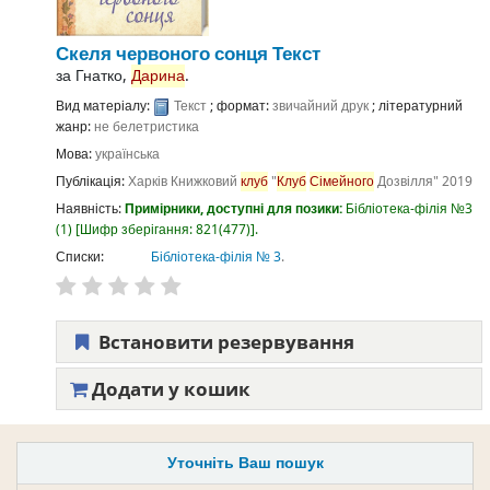
Скеля червоного сонця
Текст
за
Гнатко,
Дарина
.
Вид матеріалу:
Текст
; формат:
звичайний друк
; літературний
жанр:
не белетристика
Мова:
українська
Публікація:
Харків
Книжковий
клуб
"
Клуб
Сімейного
Дозвілля"
2019
Наявність:
Примірники, доступні для позики:
Бібліотека-філія №3
(1)
Шифр зберігання:
821(477)
.
Списки:
Бібліотека-філія № 3
.
Встановити резервування
Додати у кошик
Уточніть Ваш пошук