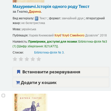
Мазуревичі.Історія одного роду
Текст
за
Гнатко,
Дарина
.
Вид матеріалу:
Текст
; формат:
звичайний друк
; літературний
жанр:
не белетристика
Мова:
українська
Публікація:
Харків
Книжковий
Клуб
"
Клуб
Сімейного
Дозвілля"
2018
Наявність:
Примірники, доступні для позики:
Бібліотека-філія №3
(1)
Шифр зберігання:
821(477)
.
Списки:
Бібліотека-філія № 3
.
Встановити резервування
Додати у кошик