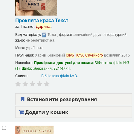
Проклята краса
Текст
за
Гнатко,
Дарина
.
Вид матеріалу:
Текст
; формат:
звичайний друк
; літературний
жанр:
не белетристика
Мова:
українська
Публікація:
Харків
Книжковий
Клуб
"
Клуб
Сімейного
Дозвілля"
2016
Наявність:
Примірники, доступні для позики:
Бібліотека-філія №3
(1)
Шифр зберігання:
821(477)
.
Списки:
Бібліотека-філія № 3
.
Встановити резервування
Додати у кошик