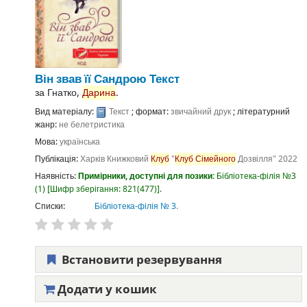
Він звав її Сандрою
Текст
за
Гнатко,
Дарина
.
Вид матеріалу:
Текст
; формат:
звичайний друк
; літературний
жанр:
не белетристика
Мова:
українська
Публікація:
Харків
Книжковий
Клуб
"
Клуб
Сімейного
Дозвілля"
2022
Наявність:
Примірники, доступні для позики:
Бібліотека-філія №3
(1)
Шифр зберігання:
821(477)
.
Списки:
Бібліотека-філія № 3
.
Встановити резервування
Додати у кошик