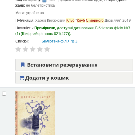
жанр:
не белетристика
Мова:
українська
Публікація:
Харків
Книжковий
Клуб
"
Клуб
Сімейного
Дозвілля"
2019
Наявність:
Примірники, доступні для позики:
Бібліотека-філія №3
(1)
Шифр зберігання:
821(477)
.
Списки:
Бібліотека-філія № 3
.
Встановити резервування
Додати у кошик