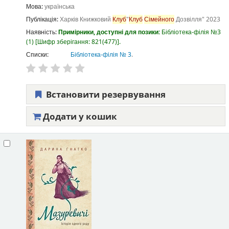
Мова:
українська
Публікація:
Харків
Книжковий
Клуб
"
Клуб
Сімейного
Дозвілля"
2023
Наявність:
Примірники, доступні для позики:
Бібліотека-філія №3
(1)
Шифр зберігання:
821(477)
.
Списки:
Бібліотека-філія № 3
.
Встановити резервування
Додати у кошик