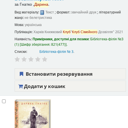
за
Гнатко ,
Дарина
.
Вид матеріалу:
Текст
; формат:
звичайний друк
; літературний
жанр:
не белетристика
Мова:
українська
Публікація:
Харків
Книжковий
Клуб
"
Клуб
Сімейного
Дозвілля"
2021
Наявність:
Примірники, доступні для позики:
Бібліотека-філія №3
(1)
Шифр зберігання:
821(477)
.
Списки:
Бібліотека-філія № 3
.
Встановити резервування
Додати у кошик