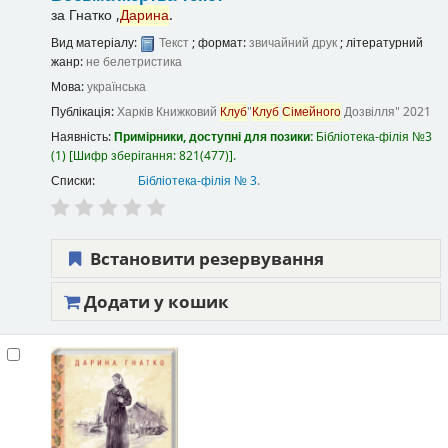
за
Гнатко ,
Дарина
.
Вид матеріалу:
Текст
; формат:
звичайний друк
; літературний
жанр:
не белетристика
Мова:
українська
Публікація:
Харків
Книжковий
Клуб
"
Клуб
Сімейного
Дозвілля"
2021
Наявність:
Примірники, доступні для позики:
Бібліотека-філія №3
(1)
Шифр зберігання:
821(477)
.
Списки:
Бібліотека-філія № 3
.
Встановити резервування
Додати у кошик