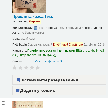
Проклята краса
Текст
за
Гнатко,
Дарина
.
Вид матеріалу:
Текст
; формат:
звичайний друк
; літературний
жанр:
не белетристика
Мова:
українська
Публікація:
Харків
Книжковий
Клуб
"
Клуб
Сімейного
Дозвілля"
2016
Наявність:
Примірники, доступні для позики:
Бібліотека-філія №3
(1)
Шифр зберігання:
821(477)
.
Списки:
Бібліотека-філія № 3
.
Встановити резервування
Додати у кошик