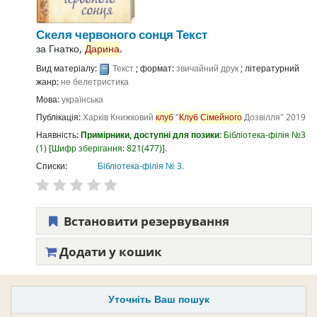
Скеля червоного сонця
Текст
за
Гнатко,
Дарина
.
Вид матеріалу:
Текст
; формат:
звичайний друк
; літературний
жанр:
не белетристика
Мова:
українська
Публікація:
Харків
Книжковий
клуб
"
Клуб
Сімейного
Дозвілля"
2019
Наявність:
Примірники, доступні для позики:
Бібліотека-філія №3
(1)
Шифр зберігання:
821(477)
.
Списки:
Бібліотека-філія № 3
.
Встановити резервування
Додати у кошик
Уточніть Ваш пошук