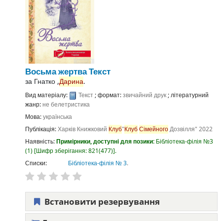
Восьма жертва
Текст
за
Гнатко ,
Дарина
.
Вид матеріалу:
Текст
; формат:
звичайний друк
; літературний
жанр:
не белетристика
Мова:
українська
Публікація:
Харків
Книжковий
Клуб
"
Клуб
Сімейного
Дозвілля"
2022
Наявність:
Примірники, доступні для позики:
Бібліотека-філія №3
(1)
Шифр зберігання:
821(477)
.
Списки:
Бібліотека-філія № 3
.
Встановити резервування