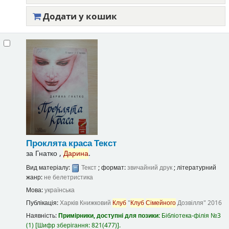
Додати у кошик
Проклята краса
Текст
за
Гнатко ,
Дарина
.
Вид матеріалу:
Текст
; формат:
звичайний друк
; літературний
жанр:
не белетристика
Мова:
українська
Публікація:
Харків
Книжковий
Клуб
"
Клуб
Сімейного
Дозвілля"
2016
Наявність:
Примірники, доступні для позики:
Бібліотека-філія №3
(1)
Шифр зберігання:
821(477)
.