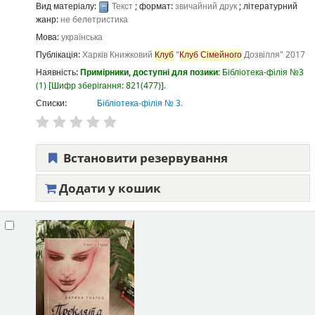
Вид матеріалу:
Текст
; формат:
звичайний друк
; літературний
жанр:
не белетристика
Мова:
українська
Публікація:
Харків
Книжковий
Клуб
"
Клуб
Сімейного
Дозвілля"
2017
Наявність:
Примірники, доступні для позики:
Бібліотека-філія №3
(1)
Шифр зберігання:
821(477)
.
Списки:
Бібліотека-філія № 3
.
Встановити резервування
Додати у кошик