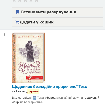
Встановити резервування
Додати у кошик
Щоденник безнадійно приреченої
Текст
за
Гнатко,
Дарина
.
Вид матеріалу:
Текст
; формат:
звичайний друк
; літературний
жанр:
не белетристика