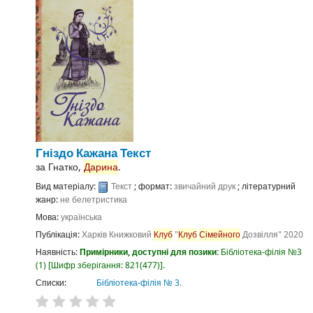
Гніздо Кажана
Текст
за
Гнатко,
Дарина
.
Вид матеріалу:
Текст
; формат:
звичайний друк
; літературний
жанр:
не белетристика
Мова:
українська
Публікація:
Харків
Книжковий
Клуб
"
Клуб
Сімейного
Дозвілля"
2020
Наявність:
Примірники, доступні для позики:
Бібліотека-філія №3
(1)
Шифр зберігання:
821(477)
.
Списки:
Бібліотека-філія № 3
.