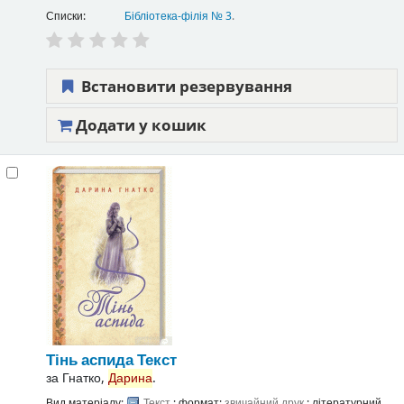
Списки:
Бібліотека-філія № 3
.
Встановити резервування
Додати у кошик
Тінь аспида
Текст
за
Гнатко,
Дарина
.
Вид матеріалу:
Текст
; формат:
звичайний друк
; літературний