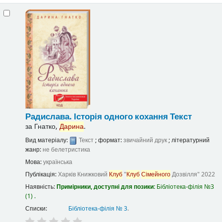
Радислава. Історія одного кохання
Текст
за
Гнатко,
Дарина
.
Вид матеріалу:
Текст
; формат:
звичайний друк
; літературний
жанр:
не белетристика
Мова:
українська
Публікація:
Харків
Книжковий
Клуб
"
Клуб
Сімейного
Дозвілля"
2022
Наявність:
Примірники, доступні для позики:
Бібліотека-філія №3
(1) .
Списки:
Бібліотека-філія № 3
.