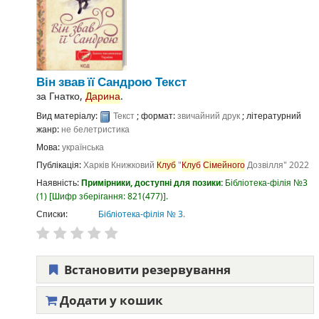
Він звав її Сандрою
Текст
за
Гнатко,
Дарина
.
Вид матеріалу:
Текст
; формат:
звичайний друк
; літературний
жанр:
не белетристика
Мова:
українська
Публікація:
Харків
Книжковий
Клуб
"
Клуб
Сімейного
Дозвілля"
2022
Наявність:
Примірники, доступні для позики:
Бібліотека-філія №3
(1)
Шифр зберігання:
821(477)
.
Списки:
Бібліотека-філія № 3
.
Встановити резервування
Додати у кошик