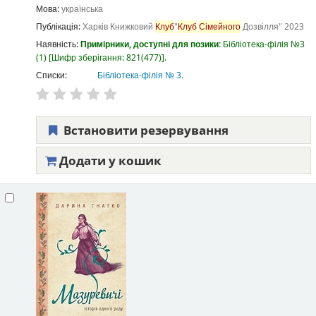
Мова:
українська
Публікація:
Харків
Книжковий
Клуб
"
Клуб
Сімейного
Дозвілля"
2023
Наявність:
Примірники, доступні для позики:
Бібліотека-філія №3
(1)
Шифр зберігання:
821(477)
.
Списки:
Бібліотека-філія № 3
.
Встановити резервування
Додати у кошик