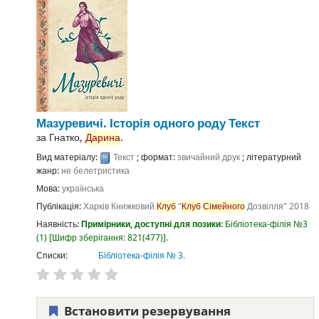
Мазуревичі. Історія одного роду
Текст
за
Гнатко,
Дарина
.
Вид матеріалу:
Текст
; формат:
звичайний друк
; літературний
жанр:
не белетристика
Мова:
українська
Публікація:
Харків
Книжковий
Клуб
"
Клуб
Сімейного
Дозвілля"
2018
Наявність:
Примірники, доступні для позики:
Бібліотека-філія №3
(1)
Шифр зберігання:
821(477)
.
Списки:
Бібліотека-філія № 3
.
Встановити резервування