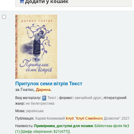
Додати у кошик
Притулок семи вітрів
Текст
за
Гнатко,
Дарина
.
Вид матеріалу:
Текст
; формат:
звичайний друк
; літературний
жанр:
не белетристика
Мова:
українська
Публікація:
Харків
Книжковий
Клуб
"
Клуб
Сімейного
Дозвілля"
2021
Наявність:
Примірники, доступні для позики:
Бібліотека-філія №3
(1)
Шифр зберігання:
821(477)
.