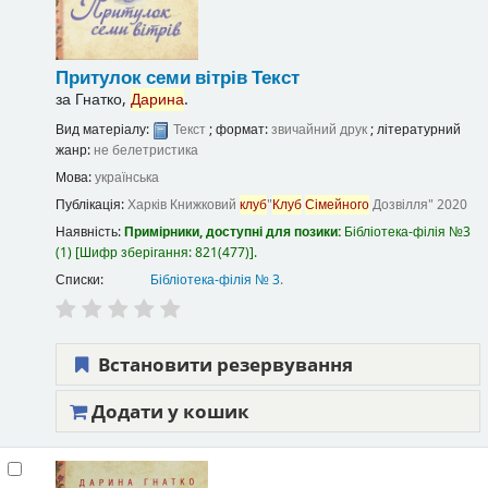
Притулок семи вітрів
Текст
за
Гнатко,
Дарина
.
Вид матеріалу:
Текст
; формат:
звичайний друк
; літературний
жанр:
не белетристика
Мова:
українська
Публікація:
Харків
Книжковий
клуб
"
Клуб
Сімейного
Дозвілля"
2020
Наявність:
Примірники, доступні для позики:
Бібліотека-філія №3
(1)
Шифр зберігання:
821(477)
.
Списки:
Бібліотека-філія № 3
.
Встановити резервування
Додати у кошик