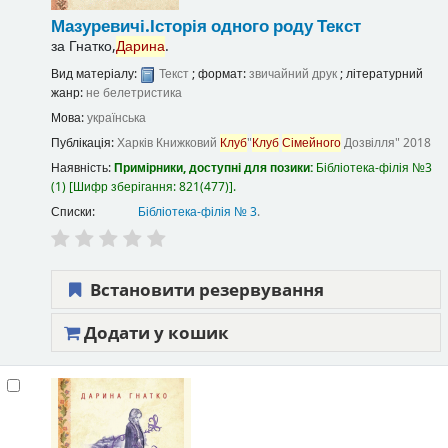
Мазуревичі.Історія одного роду
Текст
за
Гнатко,
Дарина
.
Вид матеріалу:
Текст
; формат:
звичайний друк
; літературний
жанр:
не белетристика
Мова:
українська
Публікація:
Харків
Книжковий
Клуб
"
Клуб
Сімейного
Дозвілля"
2018
Наявність:
Примірники, доступні для позики:
Бібліотека-філія №3
(1)
Шифр зберігання:
821(477)
.
Списки:
Бібліотека-філія № 3
.
Встановити резервування
Додати у кошик