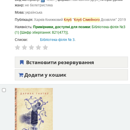
жанр:
не белетристика
Мова:
українська
Публікація:
Харків
Книжковий
Клуб
"
Клуб
Сімейного
Дозвілля"
2019
Наявність:
Примірники, доступні для позики:
Бібліотека-філія №3
(1)
Шифр зберігання:
821(477)
.
Списки:
Бібліотека-філія № 3
.
Встановити резервування
Додати у кошик