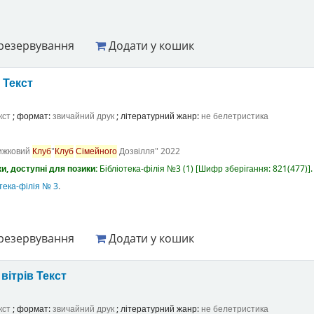
резервування
Додати у кошик
а
Текст
кст
; формат:
звичайний друк
; літературний жанр:
не белетристика
ижковий
Клуб
"
Клуб
Сімейного
Дозвілля"
2022
и, доступні для позики:
Бібліотека-філія №3
(1)
Шифр зберігання:
821(477)
.
тека-філія № 3
.
резервування
Додати у кошик
вітрів
Текст
кст
; формат:
звичайний друк
; літературний жанр:
не белетристика