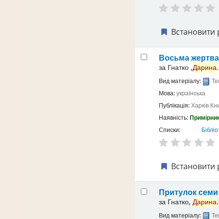
Встановити 
Восьма жертв
за
Гнатко ,
Дарина
.
Вид матеріалу:
Те
Мова:
українська
Публікація:
Харків
Кн
Наявність:
Примірник
Списки:
Бібліо
Встановити 
Притулок семи 
за
Гнатко,
Дарина
.
Вид матеріалу:
Те