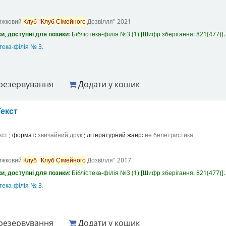
ижковий
Клуб
"
Клуб
Сімейного
Дозвілля"
2021
и, доступні для позики:
Бібліотека-філія №3
(1)
Шифр зберігання:
821(477)
.
тека-філія № 3
.
резервування
Додати у кошик
Текст
кст
; формат:
звичайний друк
; літературний жанр:
не белетристика
ижковий
Клуб
"
Клуб
Сімейного
Дозвілля"
2017
и, доступні для позики:
Бібліотека-філія №3
(1)
Шифр зберігання:
821(477)
.
тека-філія № 3
.
резервування
Додати у кошик