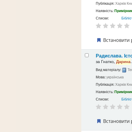
Публікація:
Харків
Кн
Наявність:
Примірник
Списки:
Бібліо
Встановити 
Радислава. Іст
за
Гнатко,
Дарина
.
Вид матеріалу:
Те
Мова:
українська
Публікація:
Харків
Кн
Наявність:
Примірник
Списки:
Бібліо
Встановити 