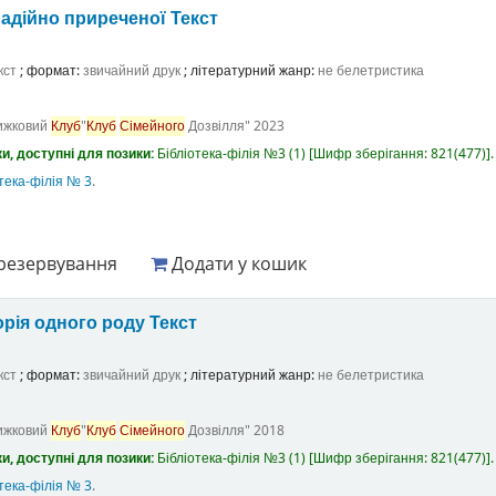
адійно приреченої
Текст
кст
; формат:
звичайний друк
; літературний жанр:
не белетристика
ижковий
Клуб
"
Клуб
Сімейного
Дозвілля"
2023
и, доступні для позики:
Бібліотека-філія №3
(1)
Шифр зберігання:
821(477)
.
тека-філія № 3
.
резервування
Додати у кошик
орія одного роду
Текст
кст
; формат:
звичайний друк
; літературний жанр:
не белетристика
ижковий
Клуб
"
Клуб
Сімейного
Дозвілля"
2018
и, доступні для позики:
Бібліотека-філія №3
(1)
Шифр зберігання:
821(477)
.
тека-філія № 3
.