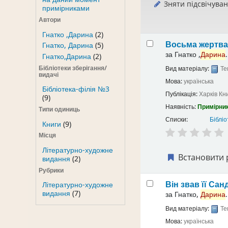
Зняти підсвічува
примірниками
Автори
Гнатко ,Дарина
(2)
Восьма жертв
Гнатко, Дарина
(5)
за
Гнатко ,
Дарина
.
Гнатко,Дарина
(2)
Бібліотеки зберігання/
Вид матеріалу:
Те
видачі
Мова:
українська
Бібліотека-філія №3
Публікація:
Харків
Кн
(9)
Наявність:
Примірник
Типи одиниць
Списки:
Бібліо
Книги
(9)
Місця
Літературно-художне
Встановити 
видання
(2)
Рубрики
Він звав її Са
Літературно-художне
видання
(7)
за
Гнатко,
Дарина
.
Вид матеріалу:
Те
Мова:
українська