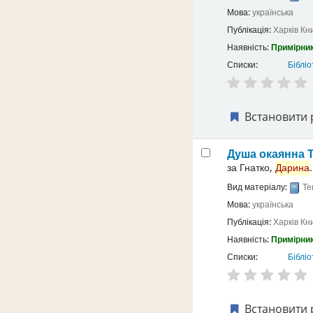
Мова:
українська
Публікація:
Харків
Кн
Наявність:
Примірник
Списки:
Бібліо
Встановити 
Душа окаянна
за
Гнатко,
Дарина
.
Вид матеріалу:
Те
Мова:
українська
Публікація:
Харків
Кн
Наявність:
Примірник
Списки:
Бібліо
Встановити 