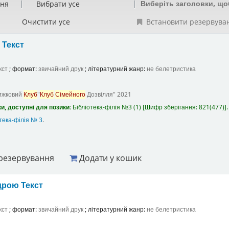
Виберіть заголовки, що
ння
Вибрати усе
Очистити усе
Встановити резервува
а
Текст
кст
; формат:
звичайний друк
; літературний жанр:
не белетристика
ижковий
Клуб
"
Клуб
Сімейного
Дозвілля"
2021
и, доступні для позики:
Бібліотека-філія №3
(1)
Шифр зберігання:
821(477)
.
тека-філія № 3
.
резервування
Додати у кошик
ндрою
Текст
кст
; формат:
звичайний друк
; літературний жанр:
не белетристика