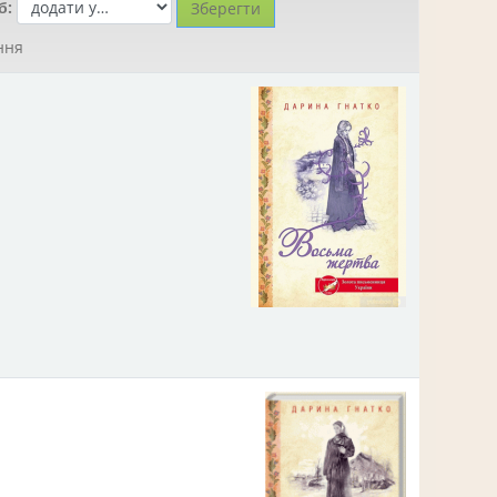
б:
ння