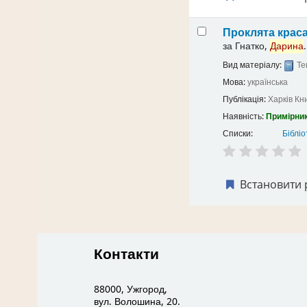
Проклята крас
за
Гнатко,
Дарина
.
Вид матеріалу:
Те
Мова:
українська
Публікація:
Харків
Кн
Наявність:
Примірник
Списки:
Бібліо
Встановити 
Контакти
88000, Ужгород,
вул. Волошина, 20.