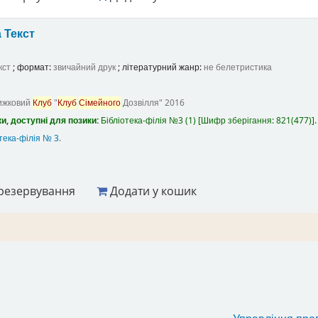
а
Текст
кст
; формат:
звичайний друк
; літературний жанр:
не белетристика
ижковий
Клуб
"
Клуб
Сімейного
Дозвілля"
2016
и, доступні для позики:
Бібліотека-філія №3
(1)
Шифр зберігання:
821(477)
.
тека-філія № 3
.
резервування
Додати у кошик