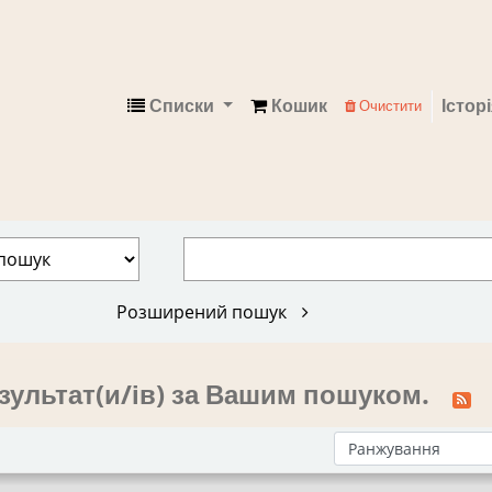
Списки
Кошик
Істор
Очистити
Електронний каталог
Розширений пошук
зультат(и/ів) за Вашим пошуком.
Сортувати за: