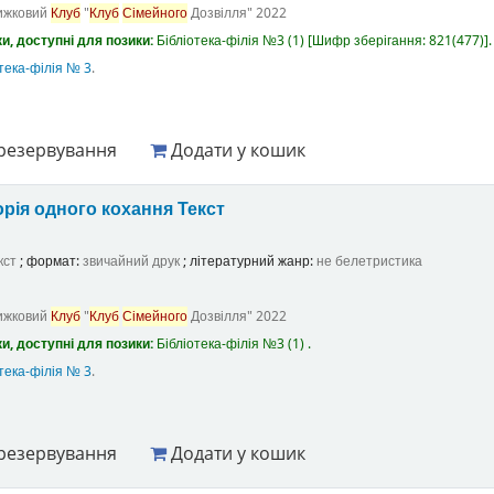
ижковий
Клуб
"
Клуб
Сімейного
Дозвілля"
2022
и, доступні для позики:
Бібліотека-філія №3
(1)
Шифр зберігання:
821(477)
.
тека-філія № 3
.
резервування
Додати у кошик
орія одного кохання
Текст
кст
; формат:
звичайний друк
; літературний жанр:
не белетристика
ижковий
Клуб
"
Клуб
Сімейного
Дозвілля"
2022
и, доступні для позики:
Бібліотека-філія №3
(1) .
тека-філія № 3
.
резервування
Додати у кошик