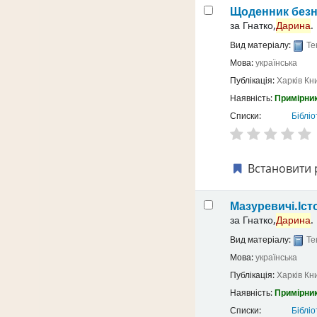
Щоденник безн
за
Гнатко,
Дарина
.
Вид матеріалу:
Те
Мова:
українська
Публікація:
Харків
Кн
Наявність:
Примірник
Списки:
Бібліо
Встановити 
Мазуревичі.Іст
за
Гнатко,
Дарина
.
Вид матеріалу:
Те
Мова:
українська
Публікація:
Харків
Кн
Наявність:
Примірник
Списки:
Бібліо