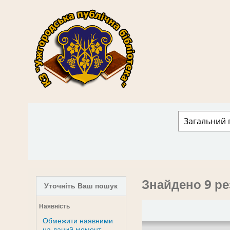
КЗ "Ужгородська публічна бібліотека" › 
Знайдено 9 ре
Уточніть Ваш пошук
Наявність
Обмежити наявними
на даний момент