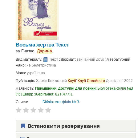
Восьма жертва
Текст
за
Гнатко ,
Дарина
.
Вид матеріалу:
Текст
; формат:
звичайний друк
; літературний
жанр:
не белетристика
Мова:
українська
Публікація:
Харків
Книжковий
Клуб
"
Клуб
Сімейного
Дозвілля"
2022
Наявність:
Примірники, доступні для позики:
Бібліотека-філія №3
(1)
Шифр зберігання:
821(477)
.
Списки:
Бібліотека-філія № 3
.
Встановити резервування