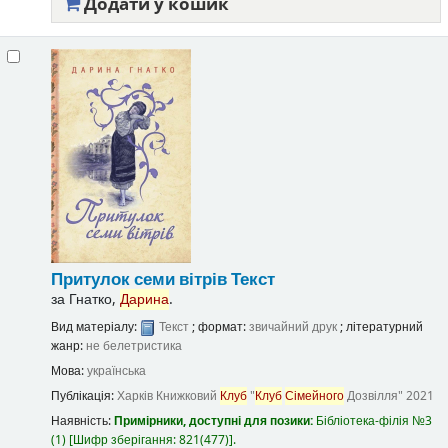
Додати у кошик
Притулок семи вітрів
Текст
за
Гнатко,
Дарина
.
Вид матеріалу:
Текст
; формат:
звичайний друк
; літературний
жанр:
не белетристика
Мова:
українська
Публікація:
Харків
Книжковий
Клуб
"
Клуб
Сімейного
Дозвілля"
2021
Наявність:
Примірники, доступні для позики:
Бібліотека-філія №3
(1)
Шифр зберігання:
821(477)
.