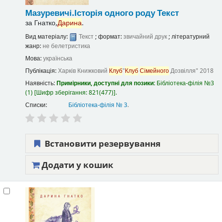
Мазуревичі.Історія одного роду
Текст
за
Гнатко,
Дарина
.
Вид матеріалу:
Текст
; формат:
звичайний друк
; літературний
жанр:
не белетристика
Мова:
українська
Публікація:
Харків
Книжковий
Клуб
"
Клуб
Сімейного
Дозвілля"
2018
Наявність:
Примірники, доступні для позики:
Бібліотека-філія №3
(1)
Шифр зберігання:
821(477)
.
Списки:
Бібліотека-філія № 3
.
Встановити резервування
Додати у кошик