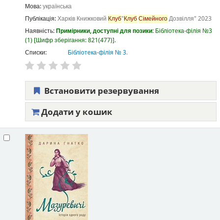
Мова:
українська
Публікація:
Харків
Книжковий
Клуб
"
Клуб
Сімейного
Дозвілля"
2023
Наявність:
Примірники, доступні для позики:
Бібліотека-філія №3
(1)
Шифр зберігання:
821(477)
.
Списки:
Бібліотека-філія № 3
.
Встановити резервування
Додати у кошик