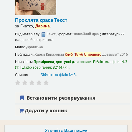
Проклята краса
Текст
за
Гнатко,
Дарина
.
Вид матеріалу:
Текст
; формат:
звичайний друк
; літературний
жанр:
не белетристика
Мова:
українська
Публікація:
Харків
Книжковий
Клуб
"
Клуб
Сімейного
Дозвілля"
2016
Наявність:
Примірники, доступні для позики:
Бібліотека-філія №3
(1)
Шифр зберігання:
821(477)
.
Списки:
Бібліотека-філія № 3
.
Встановити резервування
Додати у кошик
Уточніть Ваш пошук