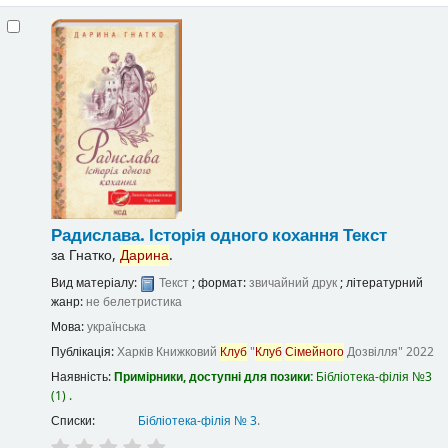
Радислава. Історія одного кохання
Текст
за
Гнатко,
Дарина
.
Вид матеріалу:
Текст
; формат:
звичайний друк
; літературний
жанр:
не белетристика
Мова:
українська
Публікація:
Харків
Книжковий
Клуб
"
Клуб
Сімейного
Дозвілля"
2022
Наявність:
Примірники, доступні для позики:
Бібліотека-філія №3
(1) .
Списки:
Бібліотека-філія № 3
.