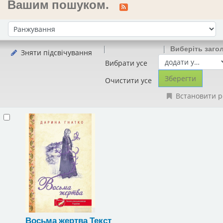
Вашим пошуком.
Сортувати за:
Виберіть заго
Зняти підсвічування
Вибрати усе
Очистити усе
Встановити р
Восьма жертва
Текст