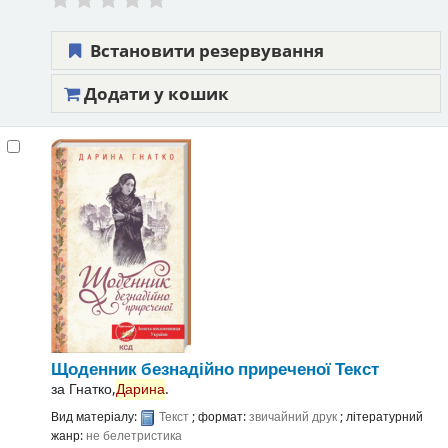
Встановити резервування
Додати у кошик
Щоденник безнадійно приреченої
Текст
за
Гнатко,
Дарина
.
Вид матеріалу:
Текст
; формат:
звичайний друк
; літературний
жанр:
не белетристика