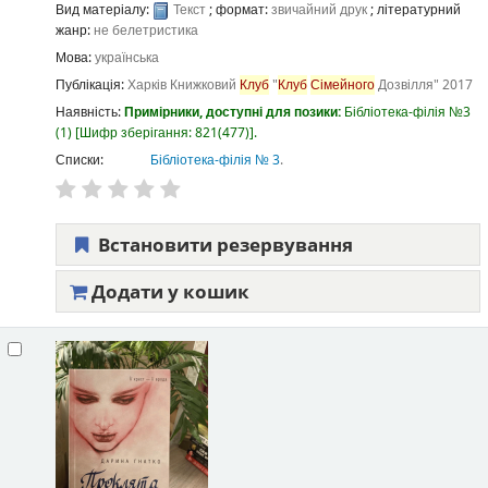
Вид матеріалу:
Текст
; формат:
звичайний друк
; літературний
жанр:
не белетристика
Мова:
українська
Публікація:
Харків
Книжковий
Клуб
"
Клуб
Сімейного
Дозвілля"
2017
Наявність:
Примірники, доступні для позики:
Бібліотека-філія №3
(1)
Шифр зберігання:
821(477)
.
Списки:
Бібліотека-філія № 3
.
Встановити резервування
Додати у кошик