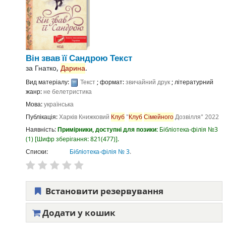
Він звав її Сандрою
Текст
за
Гнатко,
Дарина
.
Вид матеріалу:
Текст
; формат:
звичайний друк
; літературний
жанр:
не белетристика
Мова:
українська
Публікація:
Харків
Книжковий
Клуб
"
Клуб
Сімейного
Дозвілля"
2022
Наявність:
Примірники, доступні для позики:
Бібліотека-філія №3
(1)
Шифр зберігання:
821(477)
.
Списки:
Бібліотека-філія № 3
.
Встановити резервування
Додати у кошик