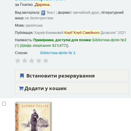
за
Гнатко ,
Дарина
.
Вид матеріалу:
Текст
; формат:
звичайний друк
; літературний
жанр:
не белетристика
Мова:
українська
Публікація:
Харків
Книжковий
Клуб
"
Клуб
Сімейного
Дозвілля"
2021
Наявність:
Примірники, доступні для позики:
Бібліотека-філія №3
(1)
Шифр зберігання:
821(477)
.
Списки:
Бібліотека-філія № 3
.
Встановити резервування
Додати у кошик