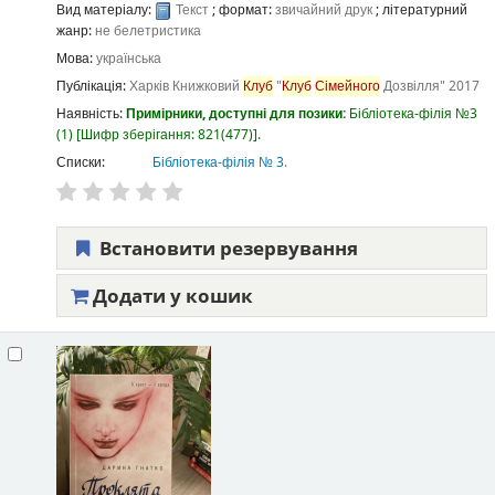
Вид матеріалу:
Текст
; формат:
звичайний друк
; літературний
жанр:
не белетристика
Мова:
українська
Публікація:
Харків
Книжковий
Клуб
"
Клуб
Сімейного
Дозвілля"
2017
Наявність:
Примірники, доступні для позики:
Бібліотека-філія №3
(1)
Шифр зберігання:
821(477)
.
Списки:
Бібліотека-філія № 3
.
Встановити резервування
Додати у кошик