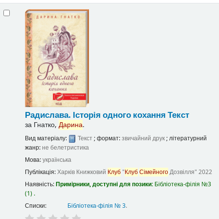
Радислава. Історія одного кохання
Текст
за
Гнатко,
Дарина
.
Вид матеріалу:
Текст
; формат:
звичайний друк
; літературний
жанр:
не белетристика
Мова:
українська
Публікація:
Харків
Книжковий
Клуб
"
Клуб
Сімейного
Дозвілля"
2022
Наявність:
Примірники, доступні для позики:
Бібліотека-філія №3
(1) .
Списки:
Бібліотека-філія № 3
.