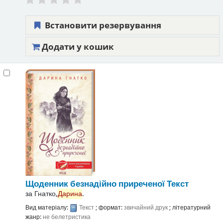
Встановити резервування
Додати у кошик
Щоденник безнадійно приреченої
Текст
за
Гнатко,
Дарина
.
Вид матеріалу:
Текст
; формат:
звичайний друк
; літературний
жанр:
не белетристика