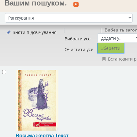
Вашим пошуком.
Сортувати за:
Виберіть заго
Зняти підсвічування
Вибрати усе
Очистити усе
Встановити р
Восьма жертва
Текст