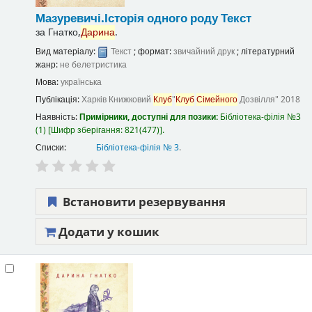
Мазуревичі.Історія одного роду
Текст
за
Гнатко,
Дарина
.
Вид матеріалу:
Текст
; формат:
звичайний друк
; літературний
жанр:
не белетристика
Мова:
українська
Публікація:
Харків
Книжковий
Клуб
"
Клуб
Сімейного
Дозвілля"
2018
Наявність:
Примірники, доступні для позики:
Бібліотека-філія №3
(1)
Шифр зберігання:
821(477)
.
Списки:
Бібліотека-філія № 3
.
Встановити резервування
Додати у кошик