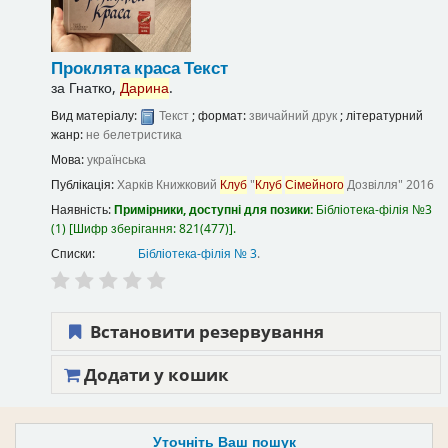
Проклята краса
Текст
за
Гнатко,
Дарина
.
Вид матеріалу:
Текст
; формат:
звичайний друк
; літературний
жанр:
не белетристика
Мова:
українська
Публікація:
Харків
Книжковий
Клуб
"
Клуб
Сімейного
Дозвілля"
2016
Наявність:
Примірники, доступні для позики:
Бібліотека-філія №3
(1)
Шифр зберігання:
821(477)
.
Списки:
Бібліотека-філія № 3
.
Встановити резервування
Додати у кошик
Уточніть Ваш пошук