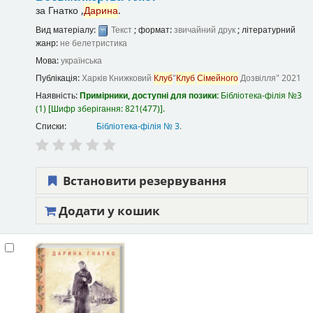
за
Гнатко ,
Дарина
.
Вид матеріалу:
Текст
; формат:
звичайний друк
; літературний
жанр:
не белетристика
Мова:
українська
Публікація:
Харків
Книжковий
Клуб
"
Клуб
Сімейного
Дозвілля"
2021
Наявність:
Примірники, доступні для позики:
Бібліотека-філія №3
(1)
Шифр зберігання:
821(477)
.
Списки:
Бібліотека-філія № 3
.
Встановити резервування
Додати у кошик