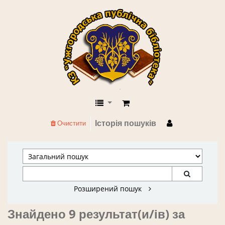
КЗ "Ужгородська публічна бібліоте
Історія пошуків
Очистити
Розширений пошук
Знайдено 9 результат(и/ів) за