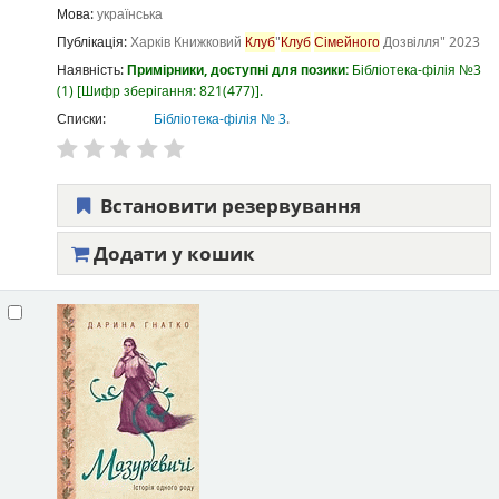
Мова:
українська
Публікація:
Харків
Книжковий
Клуб
"
Клуб
Сімейного
Дозвілля"
2023
Наявність:
Примірники, доступні для позики:
Бібліотека-філія №3
(1)
Шифр зберігання:
821(477)
.
Списки:
Бібліотека-філія № 3
.
Встановити резервування
Додати у кошик