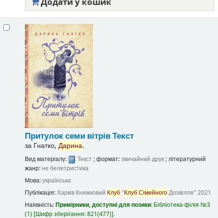
Додати у кошик
Притулок семи вітрів
Текст
за
Гнатко,
Дарина
.
Вид матеріалу:
Текст
; формат:
звичайний друк
; літературний
жанр:
не белетристика
Мова:
українська
Публікація:
Харків
Книжковий
Клуб
"
Клуб
Сімейного
Дозвілля"
2021
Наявність:
Примірники, доступні для позики:
Бібліотека-філія №3
(1)
Шифр зберігання:
821(477)
.