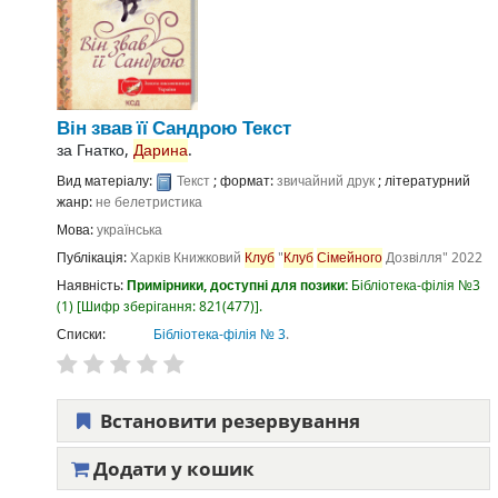
Він звав її Сандрою
Текст
за
Гнатко,
Дарина
.
Вид матеріалу:
Текст
; формат:
звичайний друк
; літературний
жанр:
не белетристика
Мова:
українська
Публікація:
Харків
Книжковий
Клуб
"
Клуб
Сімейного
Дозвілля"
2022
Наявність:
Примірники, доступні для позики:
Бібліотека-філія №3
(1)
Шифр зберігання:
821(477)
.
Списки:
Бібліотека-філія № 3
.
Встановити резервування
Додати у кошик