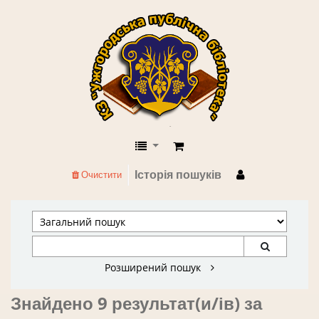
КЗ "Ужгородська публічна бібліоте
Історія пошуків
Очистити
Розширений пошук
Знайдено 9 результат(и/ів) за