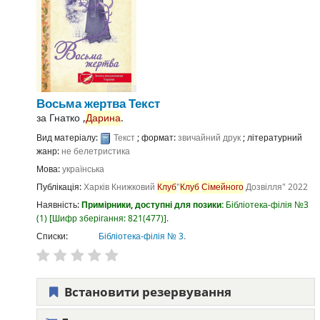
Восьма жертва
Текст
за
Гнатко ,
Дарина
.
Вид матеріалу:
Текст
; формат:
звичайний друк
; літературний
жанр:
не белетристика
Мова:
українська
Публікація:
Харків
Книжковий
Клуб
"
Клуб
Сімейного
Дозвілля"
2022
Наявність:
Примірники, доступні для позики:
Бібліотека-філія №3
(1)
Шифр зберігання:
821(477)
.
Списки:
Бібліотека-філія № 3
.
Встановити резервування