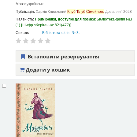
Мова:
українська
Публікація:
Харків
Книжковий
Клуб
"
Клуб
Сімейного
Дозвілля"
2023
Наявність:
Примірники, доступні для позики:
Бібліотека-філія №3
(1)
Шифр зберігання:
821(477)
.
Списки:
Бібліотека-філія № 3
.
Встановити резервування
Додати у кошик