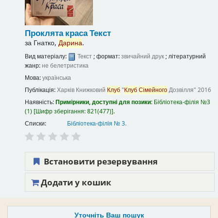
Проклята краса
Текст
за
Гнатко,
Дарина
.
Вид матеріалу:
Текст
; формат:
звичайний друк
; літературний
жанр:
не белетристика
Мова:
українська
Публікація:
Харків
Книжковий
Клуб
"
Клуб
Сімейного
Дозвілля"
2016
Наявність:
Примірники, доступні для позики:
Бібліотека-філія №3
(1)
Шифр зберігання:
821(477)
.
Списки:
Бібліотека-філія № 3
.
Встановити резервування
Додати у кошик
Уточніть Ваш пошук