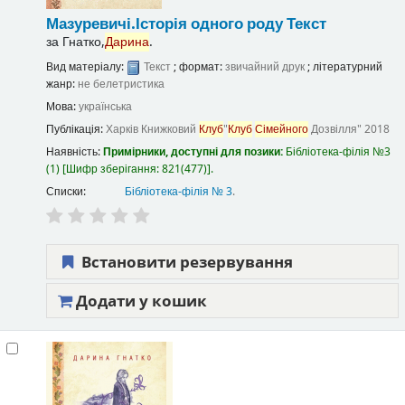
Мазуревичі.Історія одного роду
Текст
за
Гнатко,
Дарина
.
Вид матеріалу:
Текст
; формат:
звичайний друк
; літературний
жанр:
не белетристика
Мова:
українська
Публікація:
Харків
Книжковий
Клуб
"
Клуб
Сімейного
Дозвілля"
2018
Наявність:
Примірники, доступні для позики:
Бібліотека-філія №3
(1)
Шифр зберігання:
821(477)
.
Списки:
Бібліотека-філія № 3
.
Встановити резервування
Додати у кошик