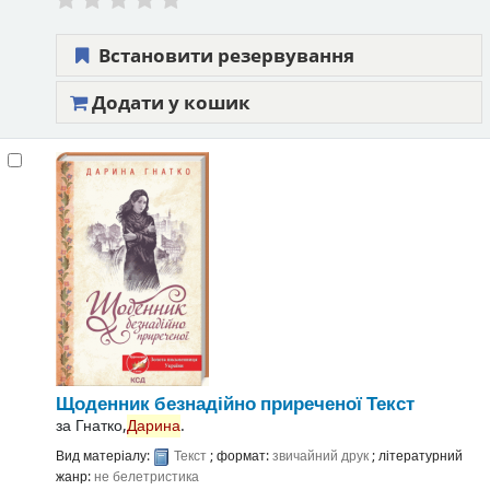
Встановити резервування
Додати у кошик
Щоденник безнадійно приреченої
Текст
за
Гнатко,
Дарина
.
Вид матеріалу:
Текст
; формат:
звичайний друк
; літературний
жанр:
не белетристика