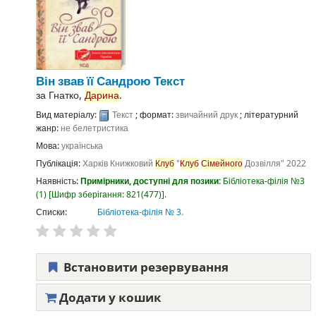
Він звав її Сандрою
Текст
за
Гнатко,
Дарина
.
Вид матеріалу:
Текст
; формат:
звичайний друк
; літературний
жанр:
не белетристика
Мова:
українська
Публікація:
Харків
Книжковий
Клуб
"
Клуб
Сімейного
Дозвілля"
2022
Наявність:
Примірники, доступні для позики:
Бібліотека-філія №3
(1)
Шифр зберігання:
821(477)
.
Списки:
Бібліотека-філія № 3
.
Встановити резервування
Додати у кошик