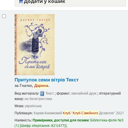
Додати у кошик
Притулок семи вітрів
Текст
за
Гнатко,
Дарина
.
Вид матеріалу:
Текст
; формат:
звичайний друк
; літературний
жанр:
не белетристика
Мова:
українська
Публікація:
Харків
Книжковий
Клуб
"
Клуб
Сімейного
Дозвілля"
2021
Наявність:
Примірники, доступні для позики:
Бібліотека-філія №3
(1)
Шифр зберігання:
821(477)
.