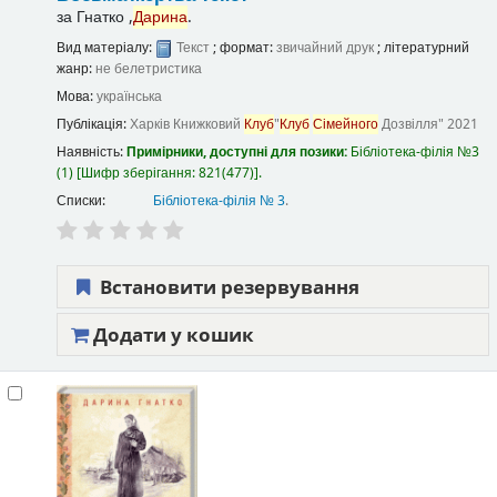
за
Гнатко ,
Дарина
.
Вид матеріалу:
Текст
; формат:
звичайний друк
; літературний
жанр:
не белетристика
Мова:
українська
Публікація:
Харків
Книжковий
Клуб
"
Клуб
Сімейного
Дозвілля"
2021
Наявність:
Примірники, доступні для позики:
Бібліотека-філія №3
(1)
Шифр зберігання:
821(477)
.
Списки:
Бібліотека-філія № 3
.
Встановити резервування
Додати у кошик