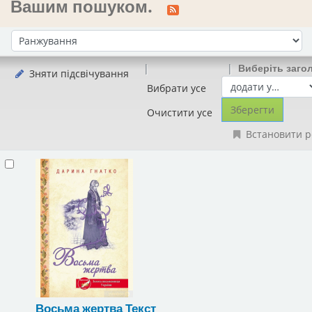
Вашим пошуком.
Сортувати за:
Виберіть заго
Зняти підсвічування
Вибрати усе
Очистити усе
Встановити р
Восьма жертва
Текст