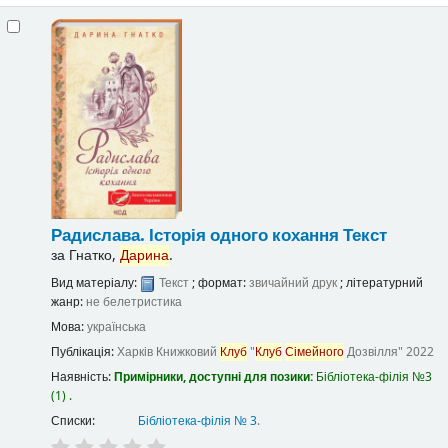
Радислава. Історія одного кохання
Текст
за
Гнатко,
Дарина
.
Вид матеріалу:
Текст
; формат:
звичайний друк
; літературний
жанр:
не белетристика
Мова:
українська
Публікація:
Харків
Книжковий
Клуб
"
Клуб
Сімейного
Дозвілля"
2022
Наявність:
Примірники, доступні для позики:
Бібліотека-філія №3
(1) .
Списки:
Бібліотека-філія № 3
.