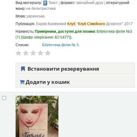
Вид матеріалу:
Текст
; формат:
звичайний друк
; літературний
жанр:
не белетристика
Мова:
українська
Публікація:
Харків
Книжковий
Клуб
"
Клуб
Сімейного
Дозвілля"
2017
Наявність:
Примірники, доступні для позики:
Бібліотека-філія №3
(1)
Шифр зберігання:
821(477)
.
Списки:
Бібліотека-філія № 3
.
Встановити резервування
Додати у кошик