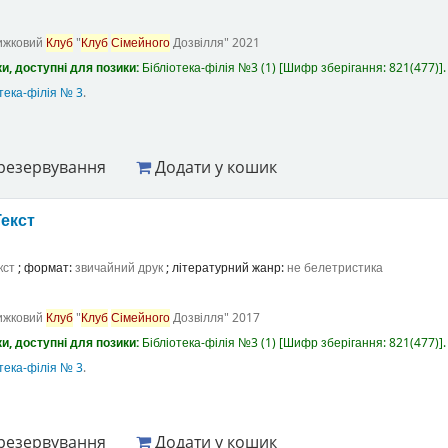
ижковий
Клуб
"
Клуб
Сімейного
Дозвілля"
2021
и, доступні для позики:
Бібліотека-філія №3
(1)
Шифр зберігання:
821(477)
.
тека-філія № 3
.
резервування
Додати у кошик
Текст
кст
; формат:
звичайний друк
; літературний жанр:
не белетристика
ижковий
Клуб
"
Клуб
Сімейного
Дозвілля"
2017
и, доступні для позики:
Бібліотека-філія №3
(1)
Шифр зберігання:
821(477)
.
тека-філія № 3
.
резервування
Додати у кошик