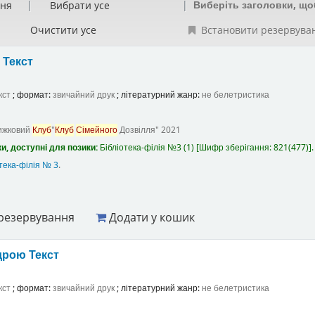
Виберіть заголовки, що
ння
Вибрати усе
Очистити усе
Встановити резервува
а
Текст
кст
; формат:
звичайний друк
; літературний жанр:
не белетристика
ижковий
Клуб
"
Клуб
Сімейного
Дозвілля"
2021
и, доступні для позики:
Бібліотека-філія №3
(1)
Шифр зберігання:
821(477)
.
тека-філія № 3
.
резервування
Додати у кошик
ндрою
Текст
кст
; формат:
звичайний друк
; літературний жанр:
не белетристика