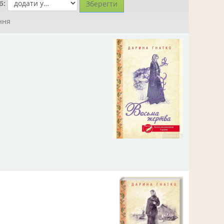
б:
ння