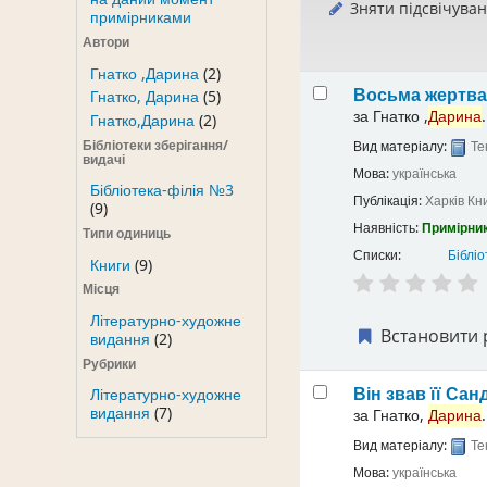
Зняти підсвічува
примірниками
Автори
Гнатко ,Дарина
(2)
Восьма жертв
Гнатко, Дарина
(5)
за
Гнатко ,
Дарина
.
Гнатко,Дарина
(2)
Бібліотеки зберігання/
Вид матеріалу:
Те
видачі
Мова:
українська
Бібліотека-філія №3
Публікація:
Харків
Кн
(9)
Наявність:
Примірник
Типи одиниць
Списки:
Бібліо
Книги
(9)
Місця
Літературно-художне
Встановити 
видання
(2)
Рубрики
Він звав її Са
Літературно-художне
видання
(7)
за
Гнатко,
Дарина
.
Вид матеріалу:
Те
Мова:
українська