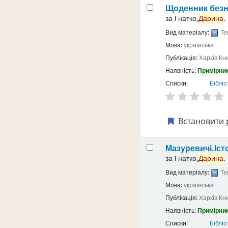
Щоденник безн
за
Гнатко,
Дарина
.
Вид матеріалу:
Те
Мова:
українська
Публікація:
Харків
Кн
Наявність:
Примірник
Списки:
Бібліо
Встановити 
Мазуревичі.Іст
за
Гнатко,
Дарина
.
Вид матеріалу:
Те
Мова:
українська
Публікація:
Харків
Кн
Наявність:
Примірник
Списки:
Бібліо