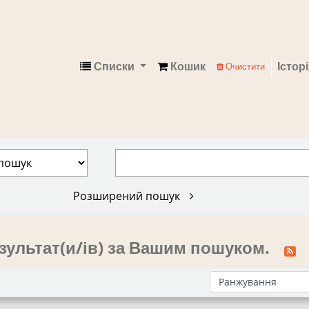
Списки
Кошик
Істор
Очистити
Електронний каталог
Розширений пошук
зультат(и/ів) за Вашим пошуком.
Сортувати за: