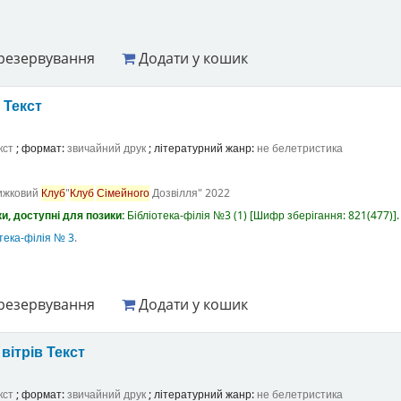
резервування
Додати у кошик
а
Текст
кст
; формат:
звичайний друк
; літературний жанр:
не белетристика
ижковий
Клуб
"
Клуб
Сімейного
Дозвілля"
2022
и, доступні для позики:
Бібліотека-філія №3
(1)
Шифр зберігання:
821(477)
.
тека-філія № 3
.
резервування
Додати у кошик
вітрів
Текст
кст
; формат:
звичайний друк
; літературний жанр:
не белетристика