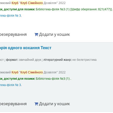
ижковий
Клуб
"
Клуб
Сімейного
Дозвілля"
2022
и, доступні для позики:
Бібліотека-філія №3
(1)
Шифр зберігання:
821(477)
.
тека-філія № 3
.
резервування
Додати у кошик
орія одного кохання
Текст
кст
; формат:
звичайний друк
; літературний жанр:
не белетристика
ижковий
Клуб
"
Клуб
Сімейного
Дозвілля"
2022
и, доступні для позики:
Бібліотека-філія №3
(1) .
тека-філія № 3
.
резервування
Додати у кошик