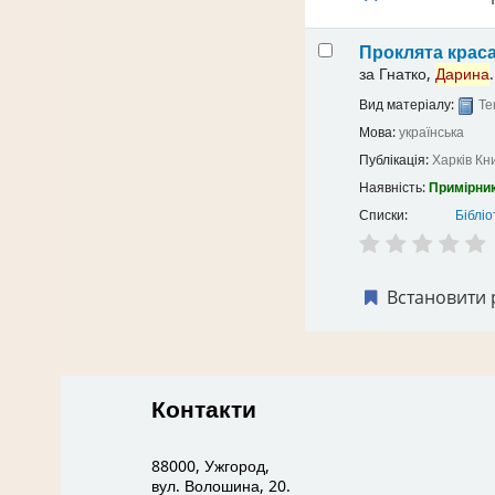
Проклята крас
за
Гнатко,
Дарина
.
Вид матеріалу:
Те
Мова:
українська
Публікація:
Харків
Кн
Наявність:
Примірник
Списки:
Бібліо
Встановити 
Контакти
88000, Ужгород,
вул. Волошина, 20.