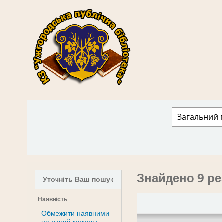
КЗ "Ужгородська публічна бібліотека" › 
Знайдено 9 ре
Уточніть Ваш пошук
Наявність
Обмежити наявними
на даний момент