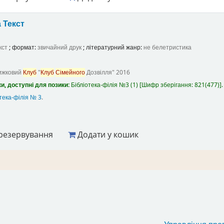
а
Текст
кст
; формат:
звичайний друк
; літературний жанр:
не белетристика
ижковий
Клуб
"
Клуб
Сімейного
Дозвілля"
2016
и, доступні для позики:
Бібліотека-філія №3
(1)
Шифр зберігання:
821(477)
.
тека-філія № 3
.
резервування
Додати у кошик