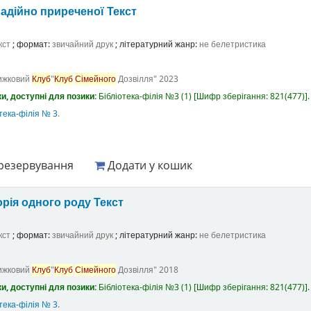
адійно приреченої
Текст
кст
; формат:
звичайний друк
; літературний жанр:
не белетристика
ижковий
Клуб
"
Клуб
Сімейного
Дозвілля"
2023
и, доступні для позики:
Бібліотека-філія №3
(1)
Шифр зберігання:
821(477)
.
тека-філія № 3
.
резервування
Додати у кошик
орія одного роду
Текст
кст
; формат:
звичайний друк
; літературний жанр:
не белетристика
ижковий
Клуб
"
Клуб
Сімейного
Дозвілля"
2018
и, доступні для позики:
Бібліотека-філія №3
(1)
Шифр зберігання:
821(477)
.
тека-філія № 3
.