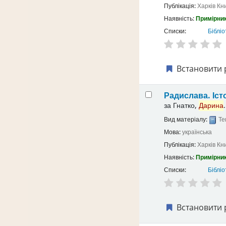
Публікація:
Харків
Кн
Наявність:
Примірник
Списки:
Бібліо
Встановити 
Радислава. Іст
за
Гнатко,
Дарина
.
Вид матеріалу:
Те
Мова:
українська
Публікація:
Харків
Кн
Наявність:
Примірник
Списки:
Бібліо
Встановити 