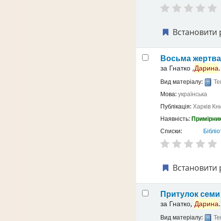
Встановити 
Восьма жертв
за
Гнатко ,
Дарина
.
Вид матеріалу:
Те
Мова:
українська
Публікація:
Харків
Кн
Наявність:
Примірник
Списки:
Бібліо
Встановити 
Притулок семи 
за
Гнатко,
Дарина
.
Вид матеріалу:
Те