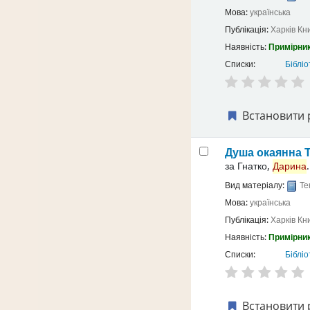
Мова:
українська
Публікація:
Харків
Кн
Наявність:
Примірник
Списки:
Бібліо
Встановити 
Душа окаянна
за
Гнатко,
Дарина
.
Вид матеріалу:
Те
Мова:
українська
Публікація:
Харків
Кн
Наявність:
Примірник
Списки:
Бібліо
Встановити 