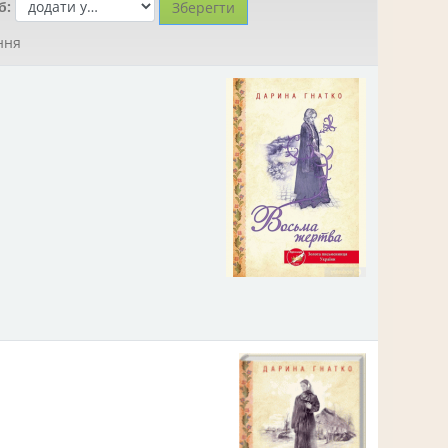
б:
ння