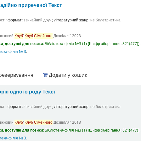
адійно приреченої
Текст
кст
; формат:
звичайний друк
; літературний жанр:
не белетристика
ижковий
Клуб
"
Клуб
Сімейного
Дозвілля"
2023
и, доступні для позики:
Бібліотека-філія №3
(1)
Шифр зберігання:
821(477)
.
тека-філія № 3
.
резервування
Додати у кошик
орія одного роду
Текст
кст
; формат:
звичайний друк
; літературний жанр:
не белетристика
ижковий
Клуб
"
Клуб
Сімейного
Дозвілля"
2018
и, доступні для позики:
Бібліотека-філія №3
(1)
Шифр зберігання:
821(477)
.
тека-філія № 3
.