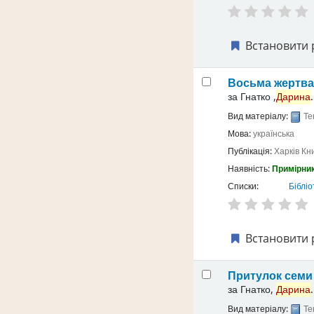
Встановити 
Восьма жертв
за
Гнатко ,
Дарина
.
Вид матеріалу:
Те
Мова:
українська
Публікація:
Харків
Кн
Наявність:
Примірник
Списки:
Бібліо
Встановити 
Притулок семи 
за
Гнатко,
Дарина
.
Вид матеріалу:
Те