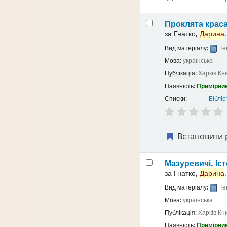
Проклята крас
за
Гнатко,
Дарина
.
Вид матеріалу:
Те
Мова:
українська
Публікація:
Харків
Кн
Наявність:
Примірник
Списки:
Бібліо
Встановити 
Мазуревичі. Іс
за
Гнатко,
Дарина
.
Вид матеріалу:
Те
Мова:
українська
Публікація:
Харків
Кн
Наявність:
Примірник