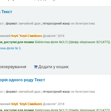
а
Текст
кст
; формат:
звичайний друк
; літературний жанр:
не белетристика
ижковий
Клуб
"
Клуб
Сімейного
Дозвілля"
2016
и, доступні для позики:
Бібліотека-філія №3
(1)
Шифр зберігання:
821(477)
.
тека-філія № 3
.
резервування
Додати у кошик
торія одного роду
Текст
кст
; формат:
звичайний друк
; літературний жанр:
не белетристика
ижковий
Клуб
"
Клуб
Сімейного
Дозвілля"
2018
и, доступні для позики:
Бібліотека-філія №3
(1)
Шифр зберігання:
821(477)
.