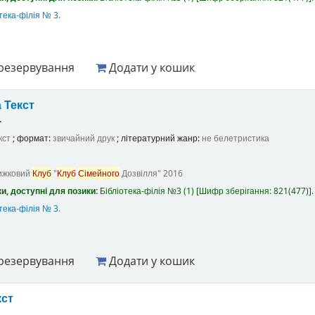
тека-філія № 3
.
резервування
Додати у кошик
а
Текст
.
кст
; формат:
звичайний друк
; літературний жанр:
не белетристика
ижковий
Клуб
"
Клуб
Сімейного
Дозвілля"
2016
и, доступні для позики:
Бібліотека-філія №3
(1)
Шифр зберігання:
821(477)
.
тека-філія № 3
.
резервування
Додати у кошик
кст