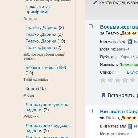
Зняти підсвічува
Показати усі
примірники
Автори
Восьма жертв
Гнатко , Дарина
(2)
за
Гнатко ,
Дарина
.
Гнатко ,Дарина
(2)
Гнатко, Дарина
(10)
Вид матеріалу:
Те
Гнатко,Дарина
(2)
Мова:
українська
Бібліотеки зберігання/
Публікація:
Харків
Кн
видачі
Наявність:
Примірник
Бібліотека-філія №3
(16)
Списки:
Бібліо
Типи одиниць
Книги
(16)
Встановити 
Місця
Літературно-художне
видання
(2)
Він звав її Са
Рубрики
за
Гнатко,
Дарина
.
Літературно - художнє
Вид матеріалу:
Те
видання
(5)
Мова:
українська
Літературно -художнє