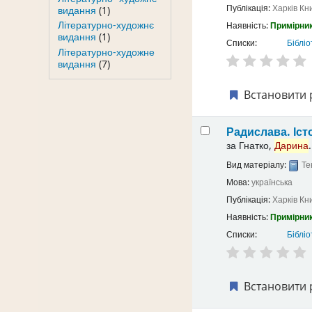
Публікація:
Харків
Кн
видання
(1)
Літературно-художнє
Наявність:
Примірник
видання
(1)
Списки:
Бібліо
Літературно-художне
видання
(7)
Встановити 
Радислава. Іст
за
Гнатко,
Дарина
.
Вид матеріалу:
Те
Мова:
українська
Публікація:
Харків
Кн
Наявність:
Примірник
Списки:
Бібліо
Встановити 