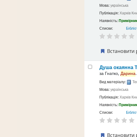
Мова:
українська
Публікація:
Харків
Кн
Наявність:
Примірник
Списки:
Бібліо
Встановити 
Душа окаянна
за
Гнатко,
Дарина
.
Вид матеріалу:
Те
Мова:
українська
Публікація:
Харків
Кн
Наявність:
Примірник
Списки:
Бібліо
Встановити 