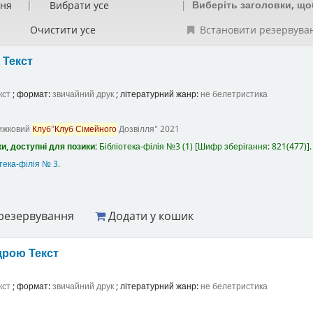
Виберіть заголовки, що
ння
Вибрати усе
Очистити усе
Встановити резервува
а
Текст
кст
; формат:
звичайний друк
; літературний жанр:
не белетристика
ижковий
Клуб
"
Клуб
Сімейного
Дозвілля"
2021
и, доступні для позики:
Бібліотека-філія №3
(1)
Шифр зберігання:
821(477)
.
тека-філія № 3
.
резервування
Додати у кошик
ндрою
Текст
кст
; формат:
звичайний друк
; літературний жанр:
не белетристика