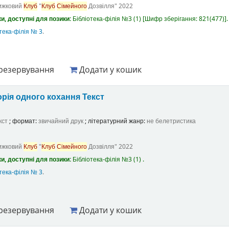
ижковий
Клуб
"
Клуб
Сімейного
Дозвілля"
2022
и, доступні для позики:
Бібліотека-філія №3
(1)
Шифр зберігання:
821(477)
.
тека-філія № 3
.
резервування
Додати у кошик
орія одного кохання
Текст
кст
; формат:
звичайний друк
; літературний жанр:
не белетристика
ижковий
Клуб
"
Клуб
Сімейного
Дозвілля"
2022
и, доступні для позики:
Бібліотека-філія №3
(1) .
тека-філія № 3
.
резервування
Додати у кошик