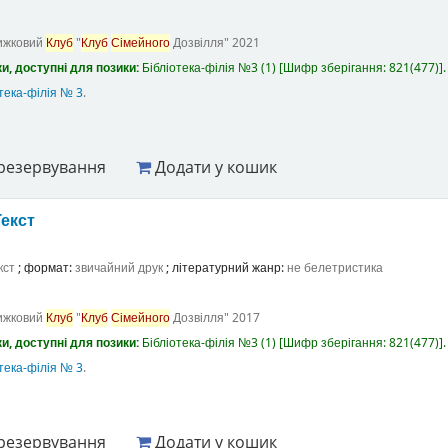
ижковий
Клуб
"
Клуб
Сімейного
Дозвілля"
2021
и, доступні для позики:
Бібліотека-філія №3
(1)
Шифр зберігання:
821(477)
.
тека-філія № 3
.
резервування
Додати у кошик
Текст
кст
; формат:
звичайний друк
; літературний жанр:
не белетристика
ижковий
Клуб
"
Клуб
Сімейного
Дозвілля"
2017
и, доступні для позики:
Бібліотека-філія №3
(1)
Шифр зберігання:
821(477)
.
тека-філія № 3
.
резервування
Додати у кошик