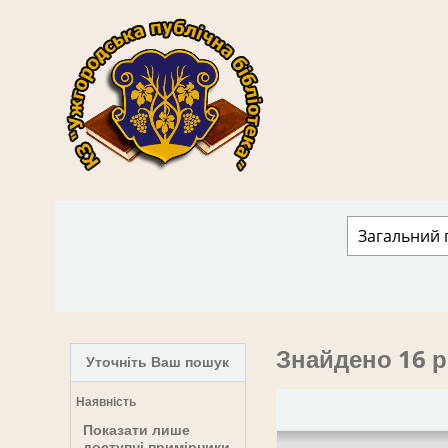
КЗ "Ужгородська публічна бібліотека" › 
Знайдено 16 р
Уточніть Ваш пошук
Наявність
Показати лише
доступні примірники