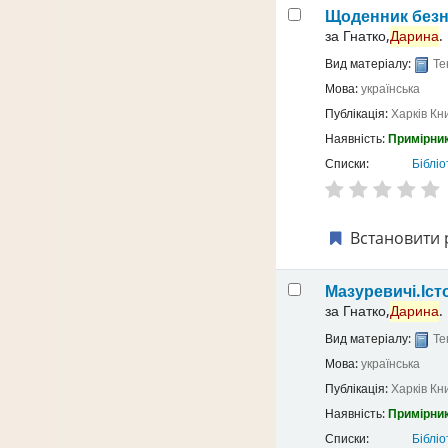
Щоденник безн
за
Гнатко,
Дарина
.
Вид матеріалу:
Те
Мова:
українська
Публікація:
Харків
Кн
Наявність:
Примірник
Списки:
Бібліо
Встановити 
Мазуревичі.Іст
за
Гнатко,
Дарина
.
Вид матеріалу:
Те
Мова:
українська
Публікація:
Харків
Кн
Наявність:
Примірник
Списки:
Бібліо