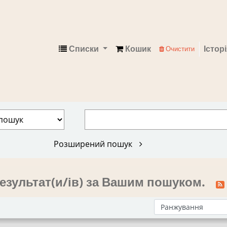
Списки
Кошик
Істор
Очистити
Електронний каталог
Розширений пошук
езультат(и/ів) за Вашим пошуком.
Сортувати за: