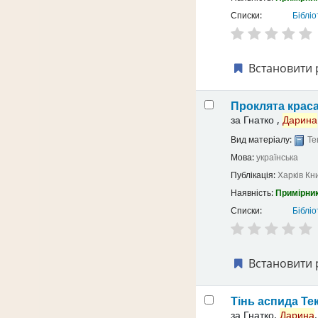
Списки:
Бібліо
Встановити 
Проклята крас
за
Гнатко ,
Дарина
Вид матеріалу:
Те
Мова:
українська
Публікація:
Харків
Кн
Наявність:
Примірник
Списки:
Бібліо
Встановити 
Тінь аспида
Те
за
Гнатко,
Дарина
.