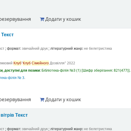
резервування
Додати у кошик
а
Текст
кст
; формат:
звичайний друк
; літературний жанр:
не белетристика
ижковий
Клуб
"
Клуб
Сімейного
Дозвілля"
2022
и, доступні для позики:
Бібліотека-філія №3
(1)
Шифр зберігання:
821(477)
.
тека-філія № 3
.
резервування
Додати у кошик
вітрів
Текст
кст
; формат:
звичайний друк
; літературний жанр:
не белетристика