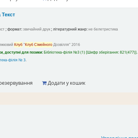
а
Текст
кст
; формат:
звичайний друк
; літературний жанр:
не белетристика
ижковий
Клуб
"
Клуб
Сімейного
Дозвілля"
2016
и, доступні для позики:
Бібліотека-філія №3
(1)
Шифр зберігання:
821(477)
.
тека-філія № 3
.
резервування
Додати у кошик