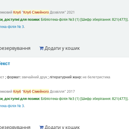
ижковий
Клуб
"
Клуб
Сімейного
Дозвілля"
2021
и, доступні для позики:
Бібліотека-філія №3
(1)
Шифр зберігання:
821(477)
.
тека-філія № 3
.
резервування
Додати у кошик
Текст
кст
; формат:
звичайний друк
; літературний жанр:
не белетристика
ижковий
Клуб
"
Клуб
Сімейного
Дозвілля"
2017
и, доступні для позики:
Бібліотека-філія №3
(1)
Шифр зберігання:
821(477)
.
тека-філія № 3
.
резервування
Додати у кошик