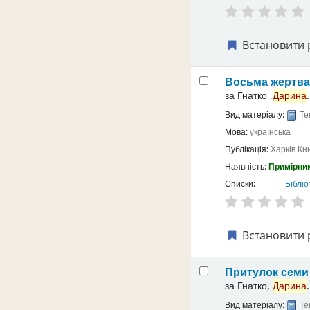
Встановити 
Восьма жертв
за
Гнатко ,
Дарина
.
Вид матеріалу:
Те
Мова:
українська
Публікація:
Харків
Кн
Наявність:
Примірник
Списки:
Бібліо
Встановити 
Притулок семи 
за
Гнатко,
Дарина
.
Вид матеріалу:
Те