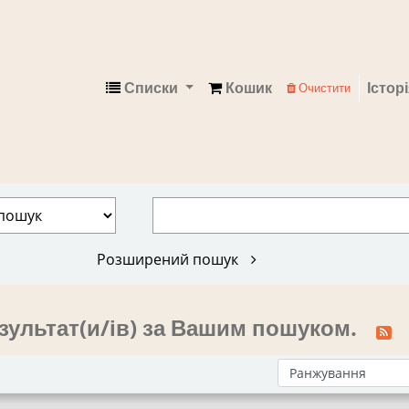
Списки
Кошик
Істор
Очистити
Електронний каталог
Розширений пошук
зультат(и/ів) за Вашим пошуком.
Сортувати за: