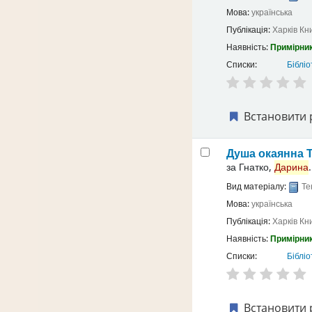
Мова:
українська
Публікація:
Харків
Кн
Наявність:
Примірник
Списки:
Бібліо
Встановити 
Душа окаянна
за
Гнатко,
Дарина
.
Вид матеріалу:
Те
Мова:
українська
Публікація:
Харків
Кн
Наявність:
Примірник
Списки:
Бібліо
Встановити 