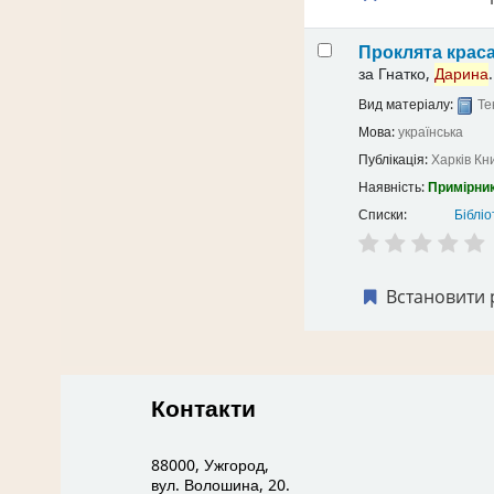
Проклята крас
за
Гнатко,
Дарина
.
Вид матеріалу:
Те
Мова:
українська
Публікація:
Харків
Кн
Наявність:
Примірник
Списки:
Бібліо
Встановити 
Контакти
88000, Ужгород,
вул. Волошина, 20.