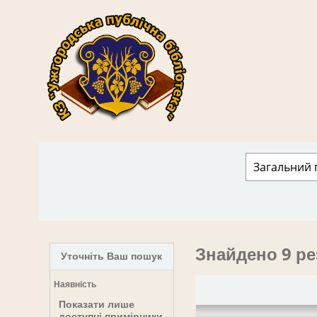
КЗ "Ужгородська публічна бібліотека" › 
Знайдено 9 ре
Уточніть Ваш пошук
Наявність
Показати лише
доступні примірники