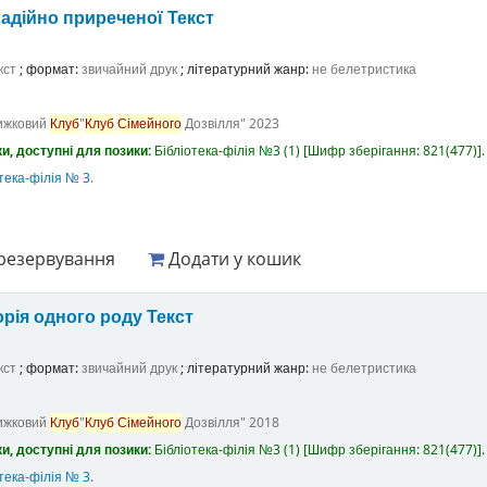
адійно приреченої
Текст
кст
; формат:
звичайний друк
; літературний жанр:
не белетристика
ижковий
Клуб
"
Клуб
Сімейного
Дозвілля"
2023
и, доступні для позики:
Бібліотека-філія №3
(1)
Шифр зберігання:
821(477)
.
тека-філія № 3
.
резервування
Додати у кошик
орія одного роду
Текст
кст
; формат:
звичайний друк
; літературний жанр:
не белетристика
ижковий
Клуб
"
Клуб
Сімейного
Дозвілля"
2018
и, доступні для позики:
Бібліотека-філія №3
(1)
Шифр зберігання:
821(477)
.
тека-філія № 3
.