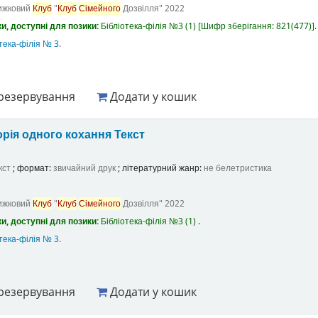
ижковий
Клуб
"
Клуб
Сімейного
Дозвілля"
2022
и, доступні для позики:
Бібліотека-філія №3
(1)
Шифр зберігання:
821(477)
.
тека-філія № 3
.
резервування
Додати у кошик
орія одного кохання
Текст
кст
; формат:
звичайний друк
; літературний жанр:
не белетристика
ижковий
Клуб
"
Клуб
Сімейного
Дозвілля"
2022
и, доступні для позики:
Бібліотека-філія №3
(1) .
тека-філія № 3
.
резервування
Додати у кошик