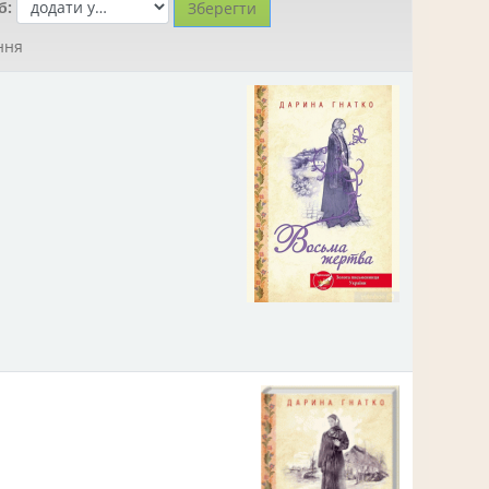
б:
ння