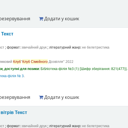
резервування
Додати у кошик
а
Текст
кст
; формат:
звичайний друк
; літературний жанр:
не белетристика
ижковий
Клуб
"
Клуб
Сімейного
Дозвілля"
2022
и, доступні для позики:
Бібліотека-філія №3
(1)
Шифр зберігання:
821(477)
.
тека-філія № 3
.
резервування
Додати у кошик
вітрів
Текст
кст
; формат:
звичайний друк
; літературний жанр:
не белетристика