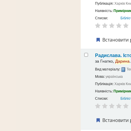
Публікація:
Харків
Кн
Наявність:
Примірник
Списки:
Бібліо
Встановити 
Радислава. Іст
за
Гнатко,
Дарина
.
Вид матеріалу:
Те
Мова:
українська
Публікація:
Харків
Кн
Наявність:
Примірник
Списки:
Бібліо
Встановити 