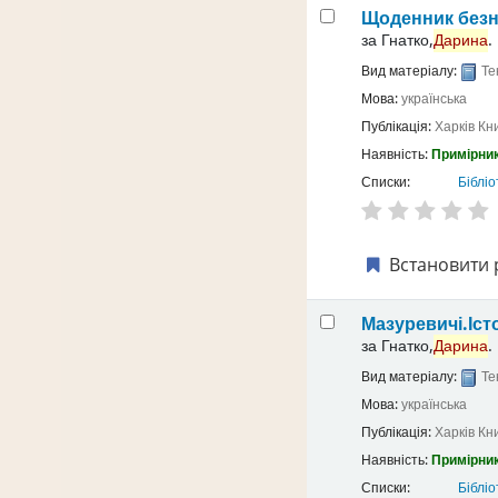
Щоденник безн
за
Гнатко,
Дарина
.
Вид матеріалу:
Те
Мова:
українська
Публікація:
Харків
Кн
Наявність:
Примірник
Списки:
Бібліо
Встановити 
Мазуревичі.Іст
за
Гнатко,
Дарина
.
Вид матеріалу:
Те
Мова:
українська
Публікація:
Харків
Кн
Наявність:
Примірник
Списки:
Бібліо