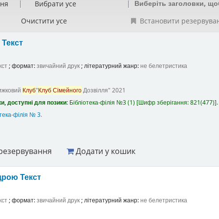
Виберіть заголовки, що
ння
Вибрати усе
Очистити усе
Встановити резервува
а
Текст
кст
; формат:
звичайний друк
; літературний жанр:
не белетристика
ижковий
Клуб
"
Клуб
Сімейного
Дозвілля"
2021
и, доступні для позики:
Бібліотека-філія №3
(1)
Шифр зберігання:
821(477)
.
тека-філія № 3
.
резервування
Додати у кошик
ндрою
Текст
кст
; формат:
звичайний друк
; літературний жанр:
не белетристика