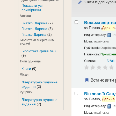
Зняти підсвічува
Показати усі
примірники
Автори
Восьма жертв
Гнатко ,Дарина
(2)
за
Гнатко ,
Дарина
.
Гнатко, Дарина
(5)
Гнатко,Дарина
(2)
Вид матеріалу:
Те
Бібліотеки зберігання/
Мова:
українська
видачі
Публікація:
Харків
Кн
Бібліотека-філія №3
Наявність:
Примірник
(9)
Списки:
Бібліо
Типи одиниць
Книги
(9)
Місця
Встановити 
Літературно-художне
видання
(2)
Рубрики
Він звав її Са
за
Гнатко,
Дарина
.
Літературно-художне
видання
(7)
Вид матеріалу:
Те
Мова:
українська