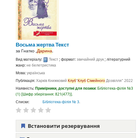
Восьма жертва
Текст
за
Гнатко ,
Дарина
.
Вид матеріалу:
Текст
; формат:
звичайний друк
; літературний
жанр:
не белетристика
Мова:
українська
Публікація:
Харків
Книжковий
Клуб
"
Клуб
Сімейного
Дозвілля"
2022
Наявність:
Примірники, доступні для позики:
Бібліотека-філія №3
(1)
Шифр зберігання:
821(477)
.
Списки:
Бібліотека-філія № 3
.
Встановити резервування