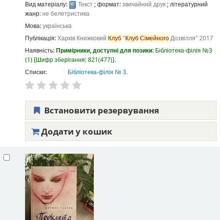
Вид матеріалу:
Текст
; формат:
звичайний друк
; літературний
жанр:
не белетристика
Мова:
українська
Публікація:
Харків
Книжковий
Клуб
"
Клуб
Сімейного
Дозвілля"
2017
Наявність:
Примірники, доступні для позики:
Бібліотека-філія №3
(1)
Шифр зберігання:
821(477)
.
Списки:
Бібліотека-філія № 3
.
Встановити резервування
Додати у кошик