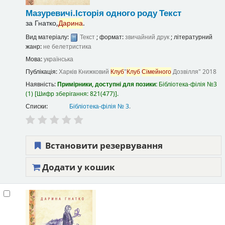
Мазуревичі.Історія одного роду
Текст
за
Гнатко,
Дарина
.
Вид матеріалу:
Текст
; формат:
звичайний друк
; літературний
жанр:
не белетристика
Мова:
українська
Публікація:
Харків
Книжковий
Клуб
"
Клуб
Сімейного
Дозвілля"
2018
Наявність:
Примірники, доступні для позики:
Бібліотека-філія №3
(1)
Шифр зберігання:
821(477)
.
Списки:
Бібліотека-філія № 3
.
Встановити резервування
Додати у кошик