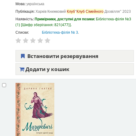
Мова:
українська
Публікація:
Харків
Книжковий
Клуб
"
Клуб
Сімейного
Дозвілля"
2023
Наявність:
Примірники, доступні для позики:
Бібліотека-філія №3
(1)
Шифр зберігання:
821(477)
.
Списки:
Бібліотека-філія № 3
.
Встановити резервування
Додати у кошик