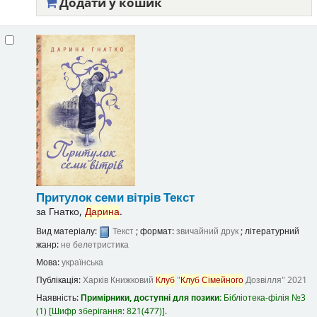
Додати у кошик
Притулок семи вітрів
Текст
за
Гнатко,
Дарина
.
Вид матеріалу:
Текст
; формат:
звичайний друк
; літературний
жанр:
не белетристика
Мова:
українська
Публікація:
Харків
Книжковий
Клуб
"
Клуб
Сімейного
Дозвілля"
2021
Наявність:
Примірники, доступні для позики:
Бібліотека-філія №3
(1)
Шифр зберігання:
821(477)
.