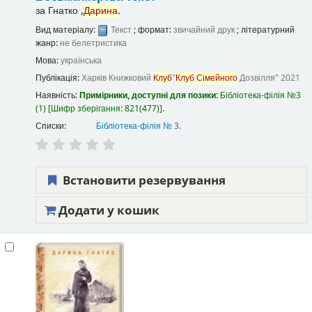
за
Гнатко ,
Дарина
.
Вид матеріалу:
Текст
; формат:
звичайний друк
; літературний
жанр:
не белетристика
Мова:
українська
Публікація:
Харків
Книжковий
Клуб
"
Клуб
Сімейного
Дозвілля"
2021
Наявність:
Примірники, доступні для позики:
Бібліотека-філія №3
(1)
Шифр зберігання:
821(477)
.
Списки:
Бібліотека-філія № 3
.
Встановити резервування
Додати у кошик