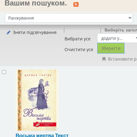
Вашим пошуком.
Сортувати за:
Виберіть заго
Зняти підсвічування
Вибрати усе
Очистити усе
Встановити р
Восьма жертва
Текст