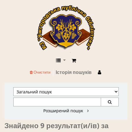
КЗ "Ужгородська публічна бібліоте
Історія пошуків
Очистити
Розширений пошук
Знайдено 9 результат(и/ів) за