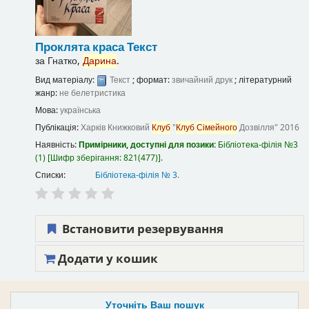
Проклята краса
Текст
за
Гнатко,
Дарина
.
Вид матеріалу:
Текст
; формат:
звичайний друк
; літературний
жанр:
не белетристика
Мова:
українська
Публікація:
Харків
Книжковий
Клуб
"
Клуб
Сімейного
Дозвілля"
2016
Наявність:
Примірники, доступні для позики:
Бібліотека-філія №3
(1)
Шифр зберігання:
821(477)
.
Списки:
Бібліотека-філія № 3
.
Встановити резервування
Додати у кошик
Уточніть Ваш пошук