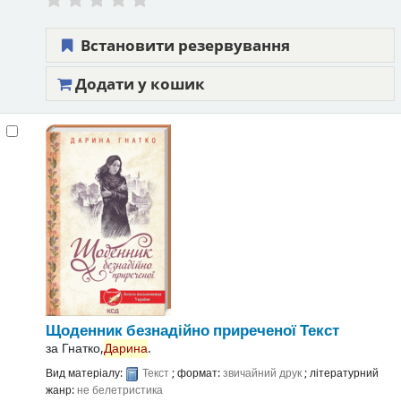
Встановити резервування
Додати у кошик
Щоденник безнадійно приреченої
Текст
за
Гнатко,
Дарина
.
Вид матеріалу:
Текст
; формат:
звичайний друк
; літературний
жанр:
не белетристика