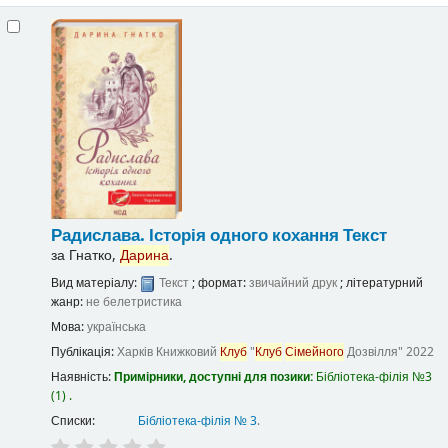
Радислава. Історія одного кохання
Текст
за
Гнатко,
Дарина
.
Вид матеріалу:
Текст
; формат:
звичайний друк
; літературний
жанр:
не белетристика
Мова:
українська
Публікація:
Харків
Книжковий
Клуб
"
Клуб
Сімейного
Дозвілля"
2022
Наявність:
Примірники, доступні для позики:
Бібліотека-філія №3
(1) .
Списки:
Бібліотека-філія № 3
.