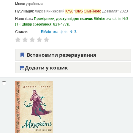
Мова:
українська
Публікація:
Харків
Книжковий
Клуб
"
Клуб
Сімейного
Дозвілля"
2023
Наявність:
Примірники, доступні для позики:
Бібліотека-філія №3
(1)
Шифр зберігання:
821(477)
.
Списки:
Бібліотека-філія № 3
.
Встановити резервування
Додати у кошик