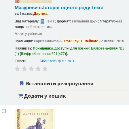
Мазуревичі.Історія одного роду
Текст
за
Гнатко,
Дарина
.
Вид матеріалу:
Текст
; формат:
звичайний друк
; літературний
жанр:
не белетристика
Мова:
українська
Публікація:
Харків
Книжковий
Клуб
"
Клуб
Сімейного
Дозвілля"
2018
Наявність:
Примірники, доступні для позики:
Бібліотека-філія №3
(1)
Шифр зберігання:
821(477)
.
Списки:
Бібліотека-філія № 3
.
Встановити резервування
Додати у кошик