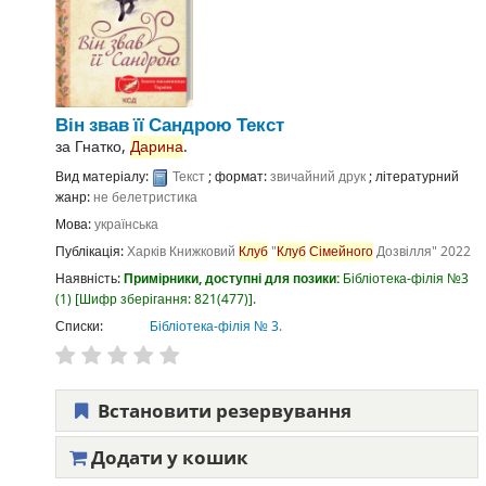
Він звав її Сандрою
Текст
за
Гнатко,
Дарина
.
Вид матеріалу:
Текст
; формат:
звичайний друк
; літературний
жанр:
не белетристика
Мова:
українська
Публікація:
Харків
Книжковий
Клуб
"
Клуб
Сімейного
Дозвілля"
2022
Наявність:
Примірники, доступні для позики:
Бібліотека-філія №3
(1)
Шифр зберігання:
821(477)
.
Списки:
Бібліотека-філія № 3
.
Встановити резервування
Додати у кошик