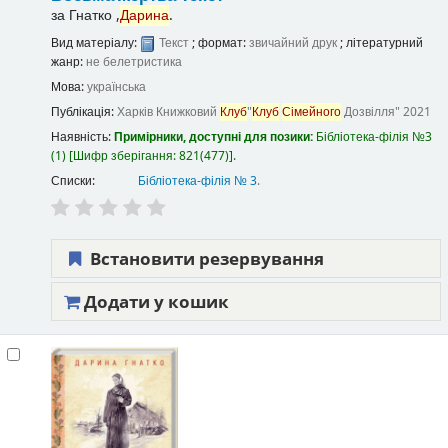
за
Гнатко ,
Дарина
.
Вид матеріалу:
Текст
; формат:
звичайний друк
; літературний
жанр:
не белетристика
Мова:
українська
Публікація:
Харків
Книжковий
Клуб
"
Клуб
Сімейного
Дозвілля"
2021
Наявність:
Примірники, доступні для позики:
Бібліотека-філія №3
(1)
Шифр зберігання:
821(477)
.
Списки:
Бібліотека-філія № 3
.
Встановити резервування
Додати у кошик