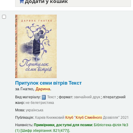
Додати у кошик
Притулок семи вітрів
Текст
за
Гнатко,
Дарина
.
Вид матеріалу:
Текст
; формат:
звичайний друк
; літературний
жанр:
не белетристика
Мова:
українська
Публікація:
Харків
Книжковий
Клуб
"
Клуб
Сімейного
Дозвілля"
2021
Наявність:
Примірники, доступні для позики:
Бібліотека-філія №3
(1)
Шифр зберігання:
821(477)
.