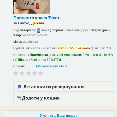
Проклята краса
Текст
за
Гнатко,
Дарина
.
Вид матеріалу:
Текст
; формат:
звичайний друк
; літературний
жанр:
не белетристика
Мова:
українська
Публікація:
Харків
Книжковий
Клуб
"
Клуб
Сімейного
Дозвілля"
2016
Наявність:
Примірники, доступні для позики:
Бібліотека-філія №3
(1)
Шифр зберігання:
821(477)
.
Списки:
Бібліотека-філія № 3
.
Встановити резервування
Додати у кошик
Уточніть Ваш пошук