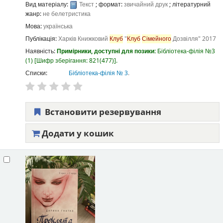
Вид матеріалу:
Текст
; формат:
звичайний друк
; літературний
жанр:
не белетристика
Мова:
українська
Публікація:
Харків
Книжковий
Клуб
"
Клуб
Сімейного
Дозвілля"
2017
Наявність:
Примірники, доступні для позики:
Бібліотека-філія №3
(1)
Шифр зберігання:
821(477)
.
Списки:
Бібліотека-філія № 3
.
Встановити резервування
Додати у кошик