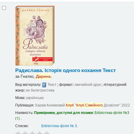
Радислава. Історія одного кохання
Текст
за
Гнатко,
Дарина
.
Вид матеріалу:
Текст
; формат:
звичайний друк
; літературний
жанр:
не белетристика
Мова:
українська
Публікація:
Харків
Книжковий
Клуб
"
Клуб
Сімейного
Дозвілля"
2022
Наявність:
Примірники, доступні для позики:
Бібліотека-філія №3
(1) .
Списки:
Бібліотека-філія № 3
.