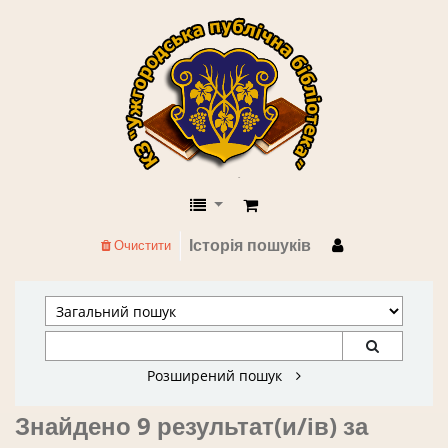
КЗ "Ужгородська публічна бібліоте
Історія пошуків
Очистити
Розширений пошук
Знайдено 9 результат(и/ів) за