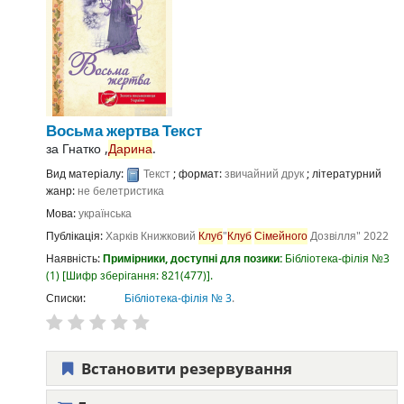
Восьма жертва
Текст
за
Гнатко ,
Дарина
.
Вид матеріалу:
Текст
; формат:
звичайний друк
; літературний
жанр:
не белетристика
Мова:
українська
Публікація:
Харків
Книжковий
Клуб
"
Клуб
Сімейного
Дозвілля"
2022
Наявність:
Примірники, доступні для позики:
Бібліотека-філія №3
(1)
Шифр зберігання:
821(477)
.
Списки:
Бібліотека-філія № 3
.
Встановити резервування