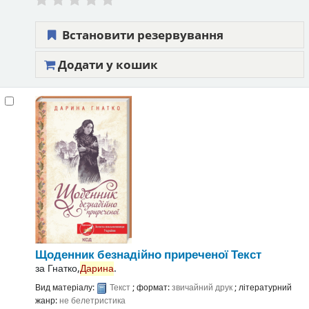
Встановити резервування
Додати у кошик
Щоденник безнадійно приреченої
Текст
за
Гнатко,
Дарина
.
Вид матеріалу:
Текст
; формат:
звичайний друк
; літературний
жанр:
не белетристика