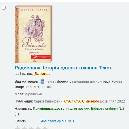
Радислава. Історія одного кохання
Текст
за
Гнатко,
Дарина
.
Вид матеріалу:
Текст
; формат:
звичайний друк
; літературний
жанр:
не белетристика
Мова:
українська
Публікація:
Харків
Книжковий
Клуб
"
Клуб
Сімейного
Дозвілля"
2022
Наявність:
Примірники, доступні для позики:
Бібліотека-філія №3
(1) .
Списки:
Бібліотека-філія № 3
.