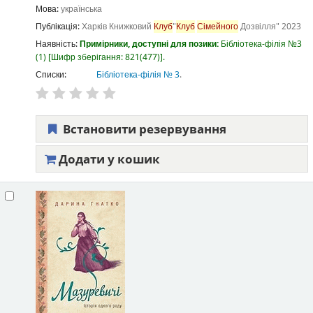
Мова:
українська
Публікація:
Харків
Книжковий
Клуб
"
Клуб
Сімейного
Дозвілля"
2023
Наявність:
Примірники, доступні для позики:
Бібліотека-філія №3
(1)
Шифр зберігання:
821(477)
.
Списки:
Бібліотека-філія № 3
.
Встановити резервування
Додати у кошик