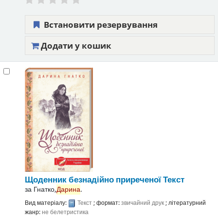
Встановити резервування
Додати у кошик
Щоденник безнадійно приреченої
Текст
за
Гнатко,
Дарина
.
Вид матеріалу:
Текст
; формат:
звичайний друк
; літературний
жанр:
не белетристика