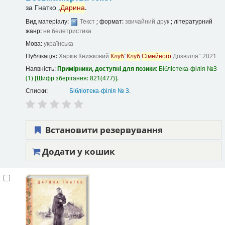
за
Гнатко ,
Дарина
.
Вид матеріалу:
Текст
; формат:
звичайний друк
; літературний
жанр:
не белетристика
Мова:
українська
Публікація:
Харків
Книжковий
Клуб
"
Клуб
Сімейного
Дозвілля"
2021
Наявність:
Примірники, доступні для позики:
Бібліотека-філія №3
(1)
Шифр зберігання:
821(477)
.
Списки:
Бібліотека-філія № 3
.
Встановити резервування
Додати у кошик