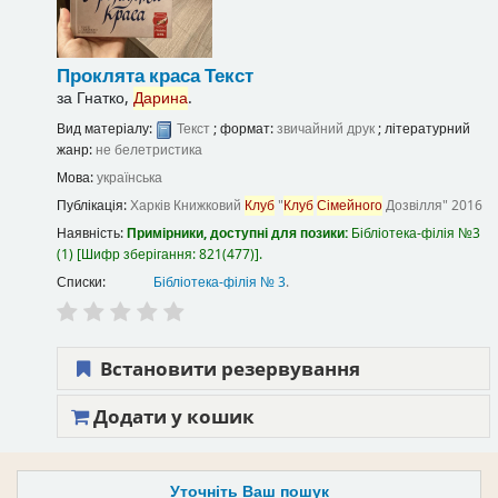
Проклята краса
Текст
за
Гнатко,
Дарина
.
Вид матеріалу:
Текст
; формат:
звичайний друк
; літературний
жанр:
не белетристика
Мова:
українська
Публікація:
Харків
Книжковий
Клуб
"
Клуб
Сімейного
Дозвілля"
2016
Наявність:
Примірники, доступні для позики:
Бібліотека-філія №3
(1)
Шифр зберігання:
821(477)
.
Списки:
Бібліотека-філія № 3
.
Встановити резервування
Додати у кошик
Уточніть Ваш пошук