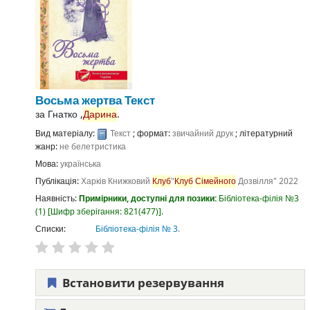
Восьма жертва
Текст
за
Гнатко ,
Дарина
.
Вид матеріалу:
Текст
; формат:
звичайний друк
; літературний
жанр:
не белетристика
Мова:
українська
Публікація:
Харків
Книжковий
Клуб
"
Клуб
Сімейного
Дозвілля"
2022
Наявність:
Примірники, доступні для позики:
Бібліотека-філія №3
(1)
Шифр зберігання:
821(477)
.
Списки:
Бібліотека-філія № 3
.
Встановити резервування