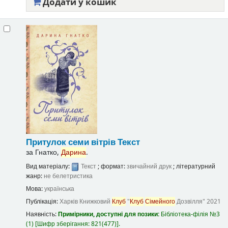
Додати у кошик
Притулок семи вітрів
Текст
за
Гнатко,
Дарина
.
Вид матеріалу:
Текст
; формат:
звичайний друк
; літературний
жанр:
не белетристика
Мова:
українська
Публікація:
Харків
Книжковий
Клуб
"
Клуб
Сімейного
Дозвілля"
2021
Наявність:
Примірники, доступні для позики:
Бібліотека-філія №3
(1)
Шифр зберігання:
821(477)
.