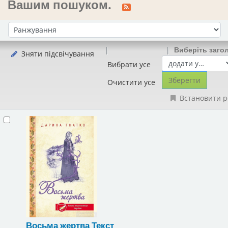
Вашим пошуком.
Сортувати за:
Виберіть заго
Зняти підсвічування
Вибрати усе
Очистити усе
Встановити р
Восьма жертва
Текст