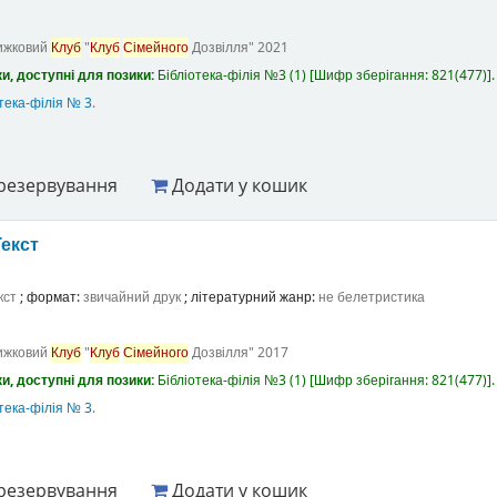
ижковий
Клуб
"
Клуб
Сімейного
Дозвілля"
2021
и, доступні для позики:
Бібліотека-філія №3
(1)
Шифр зберігання:
821(477)
.
тека-філія № 3
.
резервування
Додати у кошик
Текст
кст
; формат:
звичайний друк
; літературний жанр:
не белетристика
ижковий
Клуб
"
Клуб
Сімейного
Дозвілля"
2017
и, доступні для позики:
Бібліотека-філія №3
(1)
Шифр зберігання:
821(477)
.
тека-філія № 3
.
резервування
Додати у кошик