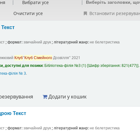
Виберіть заголовки, що
ння
Вибрати усе
Очистити усе
Встановити резервува
а
Текст
кст
; формат:
звичайний друк
; літературний жанр:
не белетристика
ижковий
Клуб
"
Клуб
Сімейного
Дозвілля"
2021
и, доступні для позики:
Бібліотека-філія №3
(1)
Шифр зберігання:
821(477)
.
тека-філія № 3
.
резервування
Додати у кошик
ндрою
Текст
кст
; формат:
звичайний друк
; літературний жанр:
не белетристика