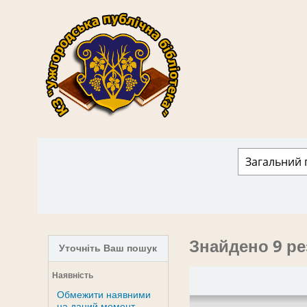
КЗ "Ужгородська публічна бібліотека" › 
Знайдено 9 ре
Уточніть Ваш пошук
Наявність
Обмежити наявними
на даний момент