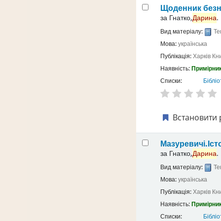
Щоденник безн
за
Гнатко,
Дарина
.
Вид матеріалу:
Те
Мова:
українська
Публікація:
Харків
Кн
Наявність:
Примірник
Списки:
Бібліо
Встановити 
Мазуревичі.Іст
за
Гнатко,
Дарина
.
Вид матеріалу:
Те
Мова:
українська
Публікація:
Харків
Кн
Наявність:
Примірник
Списки:
Бібліо