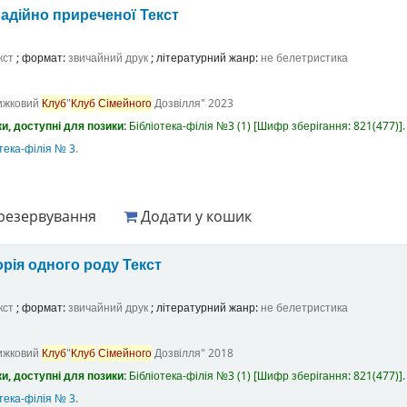
адійно приреченої
Текст
кст
; формат:
звичайний друк
; літературний жанр:
не белетристика
ижковий
Клуб
"
Клуб
Сімейного
Дозвілля"
2023
и, доступні для позики:
Бібліотека-філія №3
(1)
Шифр зберігання:
821(477)
.
тека-філія № 3
.
резервування
Додати у кошик
орія одного роду
Текст
кст
; формат:
звичайний друк
; літературний жанр:
не белетристика
ижковий
Клуб
"
Клуб
Сімейного
Дозвілля"
2018
и, доступні для позики:
Бібліотека-філія №3
(1)
Шифр зберігання:
821(477)
.
тека-філія № 3
.