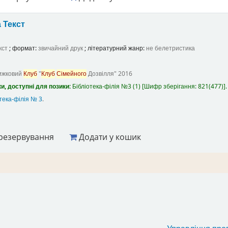
а
Текст
кст
; формат:
звичайний друк
; літературний жанр:
не белетристика
ижковий
Клуб
"
Клуб
Сімейного
Дозвілля"
2016
и, доступні для позики:
Бібліотека-філія №3
(1)
Шифр зберігання:
821(477)
.
тека-філія № 3
.
резервування
Додати у кошик