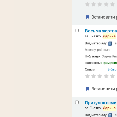
Встановити 
Восьма жертв
за
Гнатко ,
Дарина
.
Вид матеріалу:
Те
Мова:
українська
Публікація:
Харків
Кн
Наявність:
Примірник
Списки:
Бібліо
Встановити 
Притулок семи 
за
Гнатко,
Дарина
.
Вид матеріалу:
Те