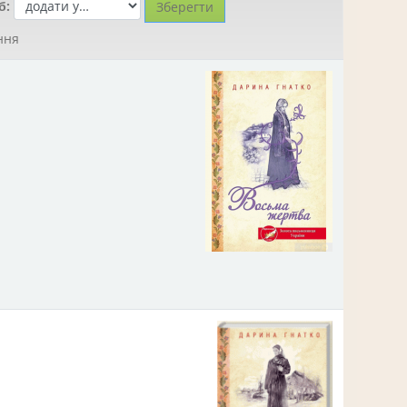
б:
ння