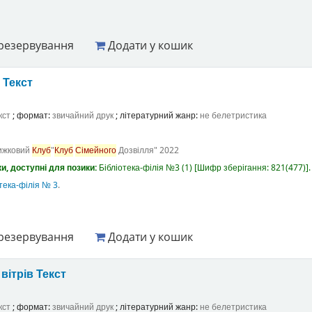
резервування
Додати у кошик
а
Текст
кст
; формат:
звичайний друк
; літературний жанр:
не белетристика
ижковий
Клуб
"
Клуб
Сімейного
Дозвілля"
2022
и, доступні для позики:
Бібліотека-філія №3
(1)
Шифр зберігання:
821(477)
.
тека-філія № 3
.
резервування
Додати у кошик
вітрів
Текст
кст
; формат:
звичайний друк
; літературний жанр:
не белетристика