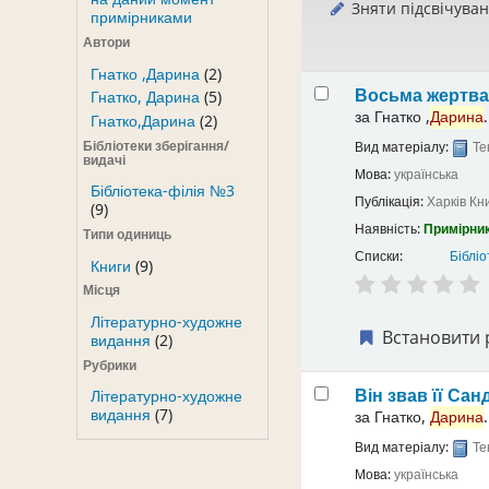
Зняти підсвічува
примірниками
Автори
Гнатко ,Дарина
(2)
Восьма жертв
Гнатко, Дарина
(5)
за
Гнатко ,
Дарина
.
Гнатко,Дарина
(2)
Бібліотеки зберігання/
Вид матеріалу:
Те
видачі
Мова:
українська
Бібліотека-філія №3
Публікація:
Харків
Кн
(9)
Наявність:
Примірник
Типи одиниць
Списки:
Бібліо
Книги
(9)
Місця
Літературно-художне
Встановити 
видання
(2)
Рубрики
Він звав її Са
Літературно-художне
видання
(7)
за
Гнатко,
Дарина
.
Вид матеріалу:
Те
Мова:
українська