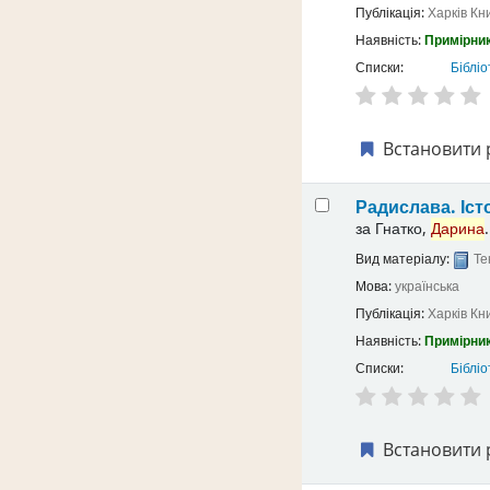
Публікація:
Харків
Кн
Наявність:
Примірник
Списки:
Бібліо
Встановити 
Радислава. Іст
за
Гнатко,
Дарина
.
Вид матеріалу:
Те
Мова:
українська
Публікація:
Харків
Кн
Наявність:
Примірник
Списки:
Бібліо
Встановити 