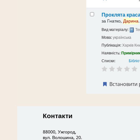
Проклята крас
за
Гнатко,
Дарина
.
Вид матеріалу:
Те
Мова:
українська
Публікація:
Харків
Кн
Наявність:
Примірник
Списки:
Бібліо
Встановити 
Контакти
88000, Ужгород,
вул. Волошина, 20.