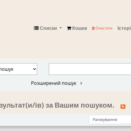
Списки
Кошик
Істор
Очистити
Електронний каталог
Розширений пошук
зультат(и/ів) за Вашим пошуком.
Сортувати за: