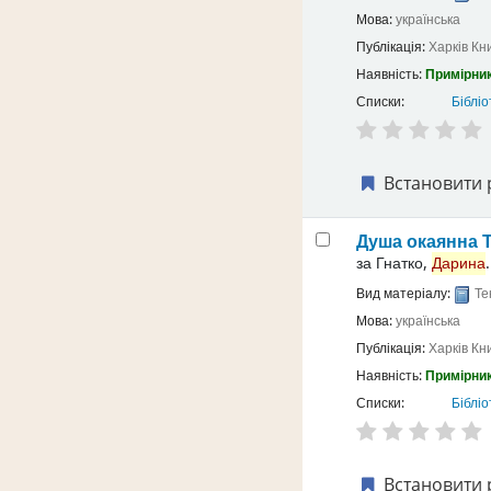
Мова:
українська
Публікація:
Харків
Кн
Наявність:
Примірник
Списки:
Бібліо
Встановити 
Душа окаянна
за
Гнатко,
Дарина
.
Вид матеріалу:
Те
Мова:
українська
Публікація:
Харків
Кн
Наявність:
Примірник
Списки:
Бібліо
Встановити 