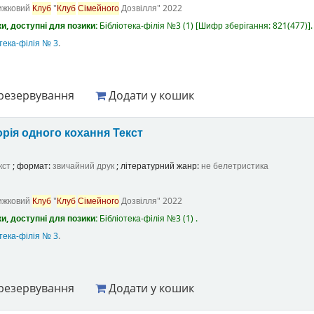
ижковий
Клуб
"
Клуб
Сімейного
Дозвілля"
2022
и, доступні для позики:
Бібліотека-філія №3
(1)
Шифр зберігання:
821(477)
.
тека-філія № 3
.
резервування
Додати у кошик
орія одного кохання
Текст
кст
; формат:
звичайний друк
; літературний жанр:
не белетристика
ижковий
Клуб
"
Клуб
Сімейного
Дозвілля"
2022
и, доступні для позики:
Бібліотека-філія №3
(1) .
тека-філія № 3
.
резервування
Додати у кошик