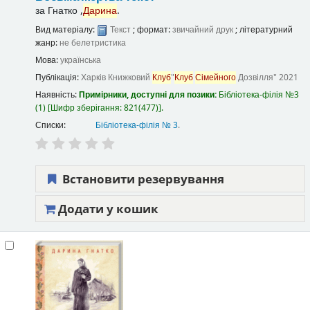
за
Гнатко ,
Дарина
.
Вид матеріалу:
Текст
; формат:
звичайний друк
; літературний
жанр:
не белетристика
Мова:
українська
Публікація:
Харків
Книжковий
Клуб
"
Клуб
Сімейного
Дозвілля"
2021
Наявність:
Примірники, доступні для позики:
Бібліотека-філія №3
(1)
Шифр зберігання:
821(477)
.
Списки:
Бібліотека-філія № 3
.
Встановити резервування
Додати у кошик