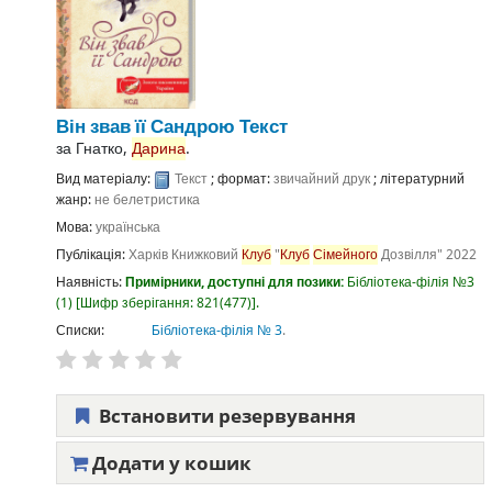
Він звав її Сандрою
Текст
за
Гнатко,
Дарина
.
Вид матеріалу:
Текст
; формат:
звичайний друк
; літературний
жанр:
не белетристика
Мова:
українська
Публікація:
Харків
Книжковий
Клуб
"
Клуб
Сімейного
Дозвілля"
2022
Наявність:
Примірники, доступні для позики:
Бібліотека-філія №3
(1)
Шифр зберігання:
821(477)
.
Списки:
Бібліотека-філія № 3
.
Встановити резервування
Додати у кошик