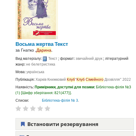
Восьма жертва
Текст
за
Гнатко ,
Дарина
.
Вид матеріалу:
Текст
; формат:
звичайний друк
; літературний
жанр:
не белетристика
Мова:
українська
Публікація:
Харків
Книжковий
Клуб
"
Клуб
Сімейного
Дозвілля"
2022
Наявність:
Примірники, доступні для позики:
Бібліотека-філія №3
(1)
Шифр зберігання:
821(477)
.
Списки:
Бібліотека-філія № 3
.
Встановити резервування