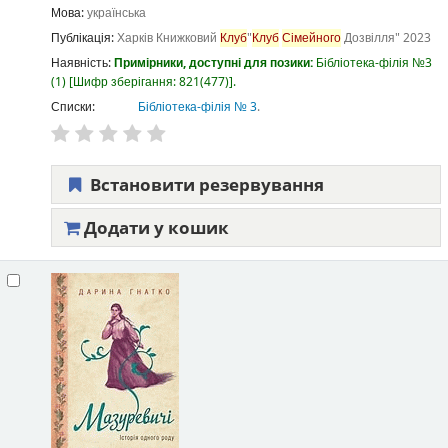
Мова:
українська
Публікація:
Харків
Книжковий
Клуб
"
Клуб
Сімейного
Дозвілля"
2023
Наявність:
Примірники, доступні для позики:
Бібліотека-філія №3
(1)
Шифр зберігання:
821(477)
.
Списки:
Бібліотека-філія № 3
.
Встановити резервування
Додати у кошик