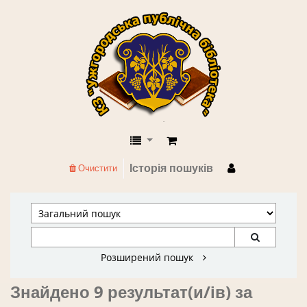
КЗ "Ужгородська публічна бібліоте
Історія пошуків
Очистити
Розширений пошук
Знайдено 9 результат(и/ів) за