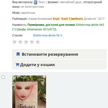
Вид матеріалу:
Текст
; формат:
звичайний друк
; літературний
жанр:
не белетристика
Мова:
українська
Публікація:
Харків
Книжковий
Клуб
"
Клуб
Сімейного
Дозвілля"
2017
Наявність:
Примірники, доступні для позики:
Бібліотека-філія №3
(1)
Шифр зберігання:
821(477)
.
Списки:
Бібліотека-філія № 3
.
Встановити резервування
Додати у кошик