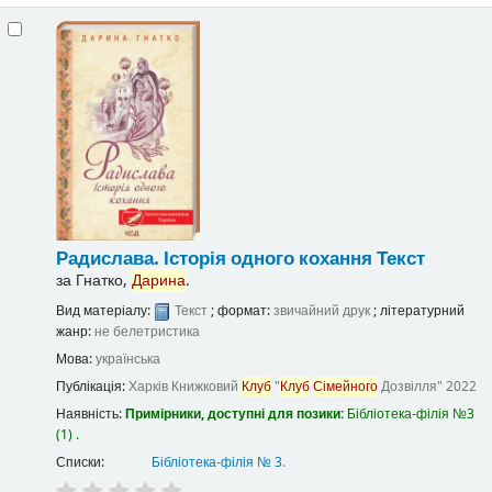
Радислава. Історія одного кохання
Текст
за
Гнатко,
Дарина
.
Вид матеріалу:
Текст
; формат:
звичайний друк
; літературний
жанр:
не белетристика
Мова:
українська
Публікація:
Харків
Книжковий
Клуб
"
Клуб
Сімейного
Дозвілля"
2022
Наявність:
Примірники, доступні для позики:
Бібліотека-філія №3
(1) .
Списки:
Бібліотека-філія № 3
.