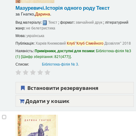
Мазуревичі.Історія одного роду
Текст
за
Гнатко,
Дарина
.
Вид матеріалу:
Текст
; формат:
звичайний друк
; літературний
жанр:
не белетристика
Мова:
українська
Публікація:
Харків
Книжковий
Клуб
"
Клуб
Сімейного
Дозвілля"
2018
Наявність:
Примірники, доступні для позики:
Бібліотека-філія №3
(1)
Шифр зберігання:
821(477)
.
Списки:
Бібліотека-філія № 3
.
Встановити резервування
Додати у кошик