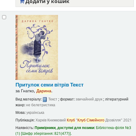
Додати у кошик
Притулок семи вітрів
Текст
за
Гнатко,
Дарина
.
Вид матеріалу:
Текст
; формат:
звичайний друк
; літературний
жанр:
не белетристика
Мова:
українська
Публікація:
Харків
Книжковий
Клуб
"
Клуб
Сімейного
Дозвілля"
2021
Наявність:
Примірники, доступні для позики:
Бібліотека-філія №3
(1)
Шифр зберігання:
821(477)
.