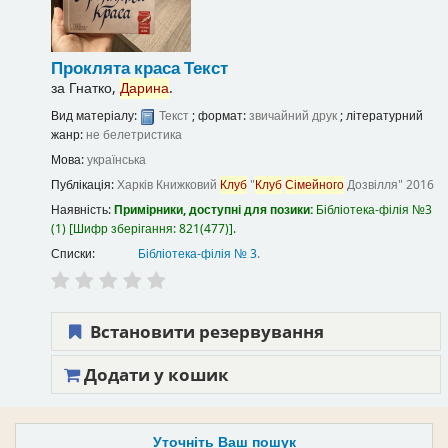
Проклята краса
Текст
за
Гнатко,
Дарина
.
Вид матеріалу:
Текст
; формат:
звичайний друк
; літературний
жанр:
не белетристика
Мова:
українська
Публікація:
Харків
Книжковий
Клуб
"
Клуб
Сімейного
Дозвілля"
2016
Наявність:
Примірники, доступні для позики:
Бібліотека-філія №3
(1)
Шифр зберігання:
821(477)
.
Списки:
Бібліотека-філія № 3
.
Встановити резервування
Додати у кошик
Уточніть Ваш пошук