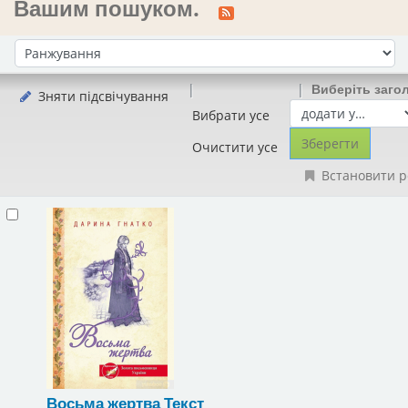
Вашим пошуком.
Сортувати за:
Виберіть заго
Зняти підсвічування
Вибрати усе
Очистити усе
Встановити р
Восьма жертва
Текст