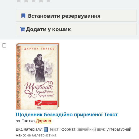
Встановити резервування
Додати у кошик
Щоденник безнадійно приреченої
Текст
за
Гнатко,
Дарина
.
Вид матеріалу:
Текст
; формат:
звичайний друк
; літературний
жанр:
не белетристика