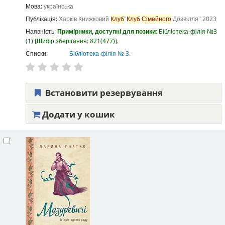
Мова:
українська
Публікація:
Харків
Книжковий
Клуб
"
Клуб
Сімейного
Дозвілля"
2023
Наявність:
Примірники, доступні для позики:
Бібліотека-філія №3
(1)
Шифр зберігання:
821(477)
.
Списки:
Бібліотека-філія № 3
.
Встановити резервування
Додати у кошик