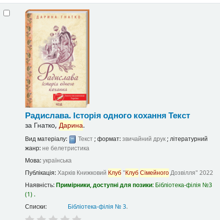
Радислава. Історія одного кохання
Текст
за
Гнатко,
Дарина
.
Вид матеріалу:
Текст
; формат:
звичайний друк
; літературний
жанр:
не белетристика
Мова:
українська
Публікація:
Харків
Книжковий
Клуб
"
Клуб
Сімейного
Дозвілля"
2022
Наявність:
Примірники, доступні для позики:
Бібліотека-філія №3
(1) .
Списки:
Бібліотека-філія № 3
.