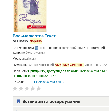
Восьма жертва
Текст
за
Гнатко ,
Дарина
.
Вид матеріалу:
Текст
; формат:
звичайний друк
; літературний
жанр:
не белетристика
Мова:
українська
Публікація:
Харків
Книжковий
Клуб
"
Клуб
Сімейного
Дозвілля"
2022
Наявність:
Примірники, доступні для позики:
Бібліотека-філія №3
(1)
Шифр зберігання:
821(477)
.
Списки:
Бібліотека-філія № 3
.
Встановити резервування