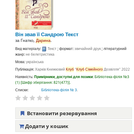
Він звав її Сандрою
Текст
за
Гнатко,
Дарина
.
Вид матеріалу:
Текст
; формат:
звичайний друк
; літературний
жанр:
не белетристика
Мова:
українська
Публікація:
Харків
Книжковий
Клуб
"
Клуб
Сімейного
Дозвілля"
2022
Наявність:
Примірники, доступні для позики:
Бібліотека-філія №3
(1)
Шифр зберігання:
821(477)
.
Списки:
Бібліотека-філія № 3
.
Встановити резервування
Додати у кошик