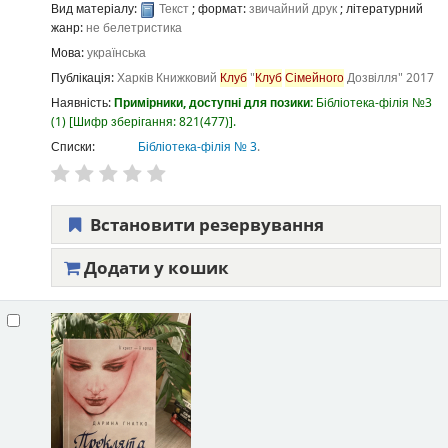
Вид матеріалу:
Текст
; формат:
звичайний друк
; літературний
жанр:
не белетристика
Мова:
українська
Публікація:
Харків
Книжковий
Клуб
"
Клуб
Сімейного
Дозвілля"
2017
Наявність:
Примірники, доступні для позики:
Бібліотека-філія №3
(1)
Шифр зберігання:
821(477)
.
Списки:
Бібліотека-філія № 3
.
Встановити резервування
Додати у кошик