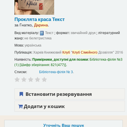
Проклята краса
Текст
за
Гнатко,
Дарина
.
Вид матеріалу:
Текст
; формат:
звичайний друк
; літературний
жанр:
не белетристика
Мова:
українська
Публікація:
Харків
Книжковий
Клуб
"
Клуб
Сімейного
Дозвілля"
2016
Наявність:
Примірники, доступні для позики:
Бібліотека-філія №3
(1)
Шифр зберігання:
821(477)
.
Списки:
Бібліотека-філія № 3
.
Встановити резервування
Додати у кошик
Уточніть Ваш пошук