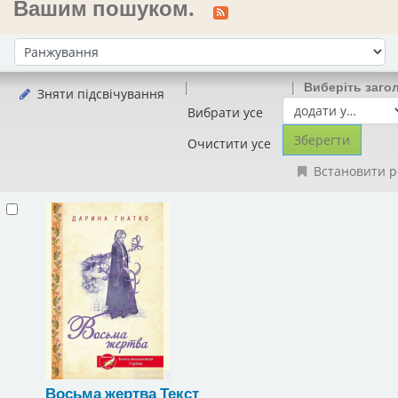
Вашим пошуком.
Сортувати за:
Виберіть заго
Зняти підсвічування
Вибрати усе
Очистити усе
Встановити р
Восьма жертва
Текст