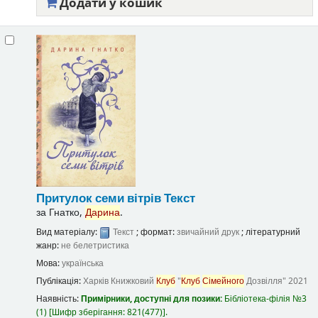
Додати у кошик
Притулок семи вітрів
Текст
за
Гнатко,
Дарина
.
Вид матеріалу:
Текст
; формат:
звичайний друк
; літературний
жанр:
не белетристика
Мова:
українська
Публікація:
Харків
Книжковий
Клуб
"
Клуб
Сімейного
Дозвілля"
2021
Наявність:
Примірники, доступні для позики:
Бібліотека-філія №3
(1)
Шифр зберігання:
821(477)
.