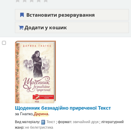
Встановити резервування
Додати у кошик
Щоденник безнадійно приреченої
Текст
за
Гнатко,
Дарина
.
Вид матеріалу:
Текст
; формат:
звичайний друк
; літературний
жанр:
не белетристика