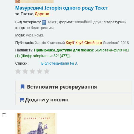
Мазуревичі.Історія одного роду
Текст
за
Гнатко,
Дарина
.
Вид матеріалу:
Текст
; формат:
звичайний друк
; літературний
жанр:
не белетристика
Мова:
українська
Публікація:
Харків
Книжковий
Клуб
"
Клуб
Сімейного
Дозвілля"
2018
Наявність:
Примірники, доступні для позики:
Бібліотека-філія №3
(1)
Шифр зберігання:
821(477)
.
Списки:
Бібліотека-філія № 3
.
Встановити резервування
Додати у кошик