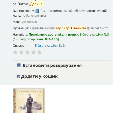
за
Гнатко ,
Дарина
.
Вид матеріалу:
Текст
; формат:
звичайний друк
; літературний
жанр:
не белетристика
Мова:
українська
Публікація:
Харків
Книжковий
Клуб
"
Клуб
Сімейного
Дозвілля"
2021
Наявність:
Примірники, доступні для позики:
Бібліотека-філія №3
(1)
Шифр зберігання:
821(477)
.
Списки:
Бібліотека-філія № 3
.
Встановити резервування
Додати у кошик