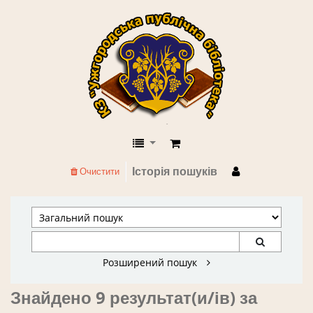
КЗ "Ужгородська публічна бібліоте
Історія пошуків
Очистити
Розширений пошук
Знайдено 9 результат(и/ів) за