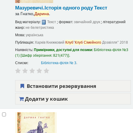
Мазуревичі.Історія одного роду
Текст
за
Гнатко,
Дарина
.
Вид матеріалу:
Текст
; формат:
звичайний друк
; літературний
жанр:
не белетристика
Мова:
українська
Публікація:
Харків
Книжковий
Клуб
"
Клуб
Сімейного
Дозвілля"
2018
Наявність:
Примірники, доступні для позики:
Бібліотека-філія №3
(1)
Шифр зберігання:
821(477)
.
Списки:
Бібліотека-філія № 3
.
Встановити резервування
Додати у кошик