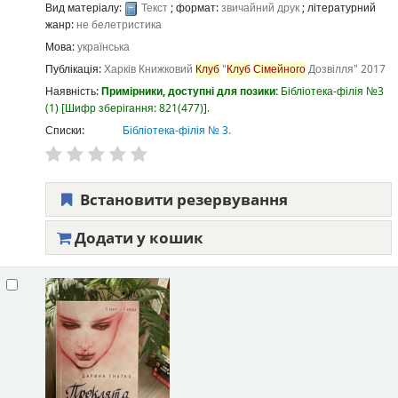
Вид матеріалу:
Текст
; формат:
звичайний друк
; літературний
жанр:
не белетристика
Мова:
українська
Публікація:
Харків
Книжковий
Клуб
"
Клуб
Сімейного
Дозвілля"
2017
Наявність:
Примірники, доступні для позики:
Бібліотека-філія №3
(1)
Шифр зберігання:
821(477)
.
Списки:
Бібліотека-філія № 3
.
Встановити резервування
Додати у кошик