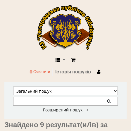
КЗ "Ужгородська публічна бібліоте
Історія пошуків
Очистити
Розширений пошук
Знайдено 9 результат(и/ів) за