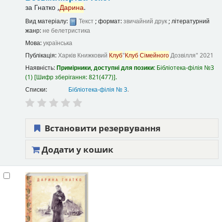
за
Гнатко ,
Дарина
.
Вид матеріалу:
Текст
; формат:
звичайний друк
; літературний
жанр:
не белетристика
Мова:
українська
Публікація:
Харків
Книжковий
Клуб
"
Клуб
Сімейного
Дозвілля"
2021
Наявність:
Примірники, доступні для позики:
Бібліотека-філія №3
(1)
Шифр зберігання:
821(477)
.
Списки:
Бібліотека-філія № 3
.
Встановити резервування
Додати у кошик