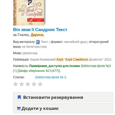
Він звав її Сандрою
Текст
за
Гнатко,
Дарина
.
Вид матеріалу:
Текст
; формат:
звичайний друк
; літературний
жанр:
не белетристика
Мова:
українська
Публікація:
Харків
Книжковий
Клуб
"
Клуб
Сімейного
Дозвілля"
2022
Наявність:
Примірники, доступні для позики:
Бібліотека-філія №3
(1)
Шифр зберігання:
821(477)
.
Списки:
Бібліотека-філія № 3
.
Встановити резервування
Додати у кошик