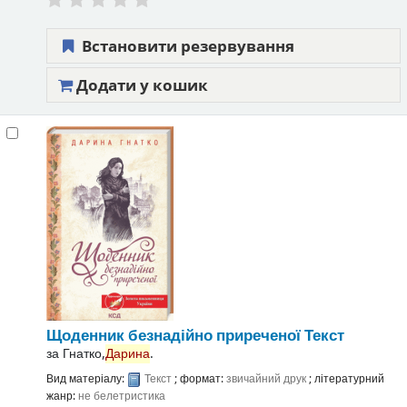
Встановити резервування
Додати у кошик
Щоденник безнадійно приреченої
Текст
за
Гнатко,
Дарина
.
Вид матеріалу:
Текст
; формат:
звичайний друк
; літературний
жанр:
не белетристика