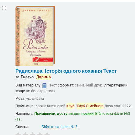
Радислава. Історія одного кохання
Текст
за
Гнатко,
Дарина
.
Вид матеріалу:
Текст
; формат:
звичайний друк
; літературний
жанр:
не белетристика
Мова:
українська
Публікація:
Харків
Книжковий
Клуб
"
Клуб
Сімейного
Дозвілля"
2022
Наявність:
Примірники, доступні для позики:
Бібліотека-філія №3
(1) .
Списки:
Бібліотека-філія № 3
.