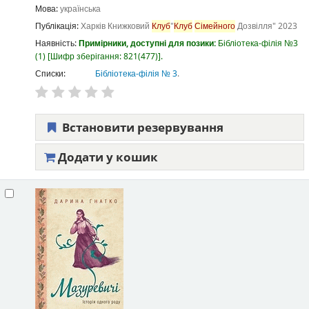
Мова:
українська
Публікація:
Харків
Книжковий
Клуб
"
Клуб
Сімейного
Дозвілля"
2023
Наявність:
Примірники, доступні для позики:
Бібліотека-філія №3
(1)
Шифр зберігання:
821(477)
.
Списки:
Бібліотека-філія № 3
.
Встановити резервування
Додати у кошик