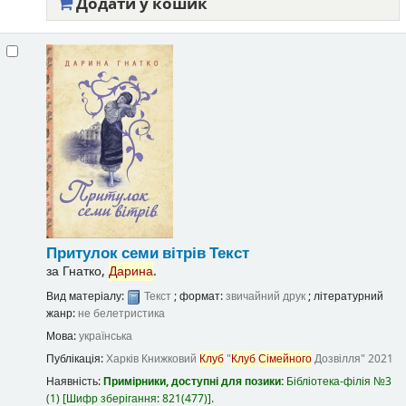
Додати у кошик
Притулок семи вітрів
Текст
за
Гнатко,
Дарина
.
Вид матеріалу:
Текст
; формат:
звичайний друк
; літературний
жанр:
не белетристика
Мова:
українська
Публікація:
Харків
Книжковий
Клуб
"
Клуб
Сімейного
Дозвілля"
2021
Наявність:
Примірники, доступні для позики:
Бібліотека-філія №3
(1)
Шифр зберігання:
821(477)
.