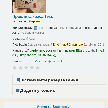
Проклята краса
Текст
за
Гнатко,
Дарина
.
Вид матеріалу:
Текст
; формат:
звичайний друк
; літературний
жанр:
не белетристика
Мова:
українська
Публікація:
Харків
Книжковий
Клуб
"
Клуб
Сімейного
Дозвілля"
2016
Наявність:
Примірники, доступні для позики:
Бібліотека-філія №3
(1)
Шифр зберігання:
821(477)
.
Списки:
Бібліотека-філія № 3
.
Встановити резервування
Додати у кошик
Уточніть Ваш пошук