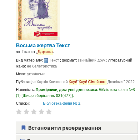
Восьма жертва
Текст
за
Гнатко ,
Дарина
.
Вид матеріалу:
Текст
; формат:
звичайний друк
; літературний
жанр:
не белетристика
Мова:
українська
Публікація:
Харків
Книжковий
Клуб
"
Клуб
Сімейного
Дозвілля"
2022
Наявність:
Примірники, доступні для позики:
Бібліотека-філія №3
(1)
Шифр зберігання:
821(477)
.
Списки:
Бібліотека-філія № 3
.
Встановити резервування