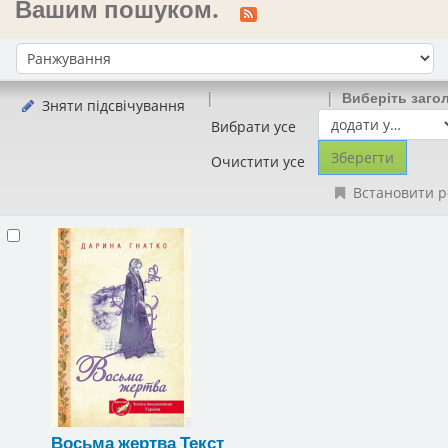
Вашим пошуком.
Сортувати за:
Виберіть заго
Зняти підсвічування
Вибрати усе
Очистити усе
Встановити р
Восьма жертва
Текст