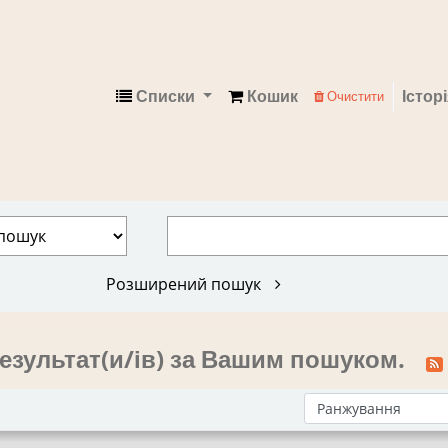
Списки
Кошик
Істор
Очистити
Електронний каталог
Розширений пошук
езультат(и/ів) за Вашим пошуком.
Сортувати за: