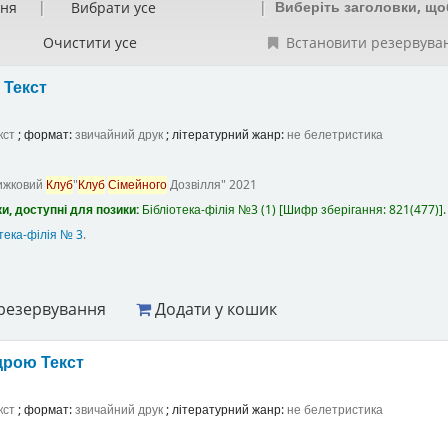
Виберіть заголовки, що
ння
Вибрати усе
Очистити усе
Встановити резервува
а
Текст
кст
; формат:
звичайний друк
; літературний жанр:
не белетристика
ижковий
Клуб
"
Клуб
Сімейного
Дозвілля"
2021
и, доступні для позики:
Бібліотека-філія №3
(1)
Шифр зберігання:
821(477)
.
тека-філія № 3
.
резервування
Додати у кошик
ндрою
Текст
кст
; формат:
звичайний друк
; літературний жанр:
не белетристика