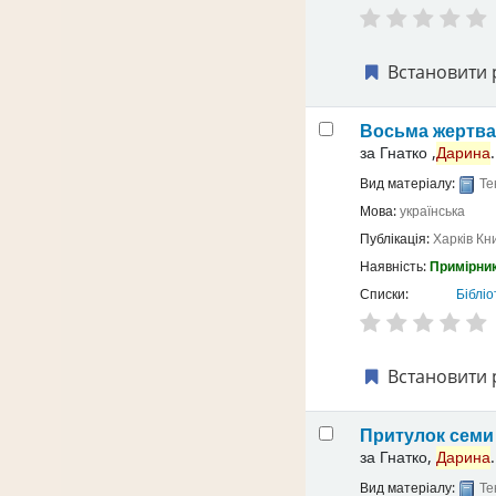
Встановити 
Восьма жертв
за
Гнатко ,
Дарина
.
Вид матеріалу:
Те
Мова:
українська
Публікація:
Харків
Кн
Наявність:
Примірник
Списки:
Бібліо
Встановити 
Притулок семи 
за
Гнатко,
Дарина
.
Вид матеріалу:
Те