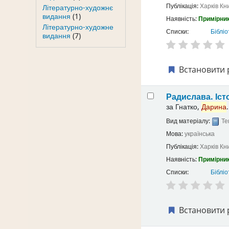
Публікація:
Харків
Кн
Літературно-художнє
видання
(1)
Наявність:
Примірник
Літературно-художне
Списки:
Бібліо
видання
(7)
Встановити 
Радислава. Іст
за
Гнатко,
Дарина
.
Вид матеріалу:
Те
Мова:
українська
Публікація:
Харків
Кн
Наявність:
Примірник
Списки:
Бібліо
Встановити 