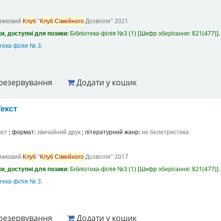
ижковий
Клуб
"
Клуб
Сімейного
Дозвілля"
2021
и, доступні для позики:
Бібліотека-філія №3
(1)
Шифр зберігання:
821(477)
.
тека-філія № 3
.
резервування
Додати у кошик
Текст
кст
; формат:
звичайний друк
; літературний жанр:
не белетристика
ижковий
Клуб
"
Клуб
Сімейного
Дозвілля"
2017
и, доступні для позики:
Бібліотека-філія №3
(1)
Шифр зберігання:
821(477)
.
тека-філія № 3
.
резервування
Додати у кошик