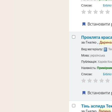
Списки:
Бібліо
Встановити 
Проклята крас
за
Гнатко ,
Дарина
Вид матеріалу:
Те
Мова:
українська
Публікація:
Харків
Кн
Наявність:
Примірник
Списки:
Бібліо
Встановити 
Тінь аспида
Те
за
Гнатко,
Дарина
.