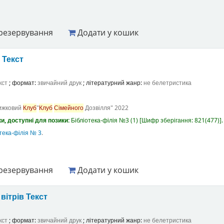
резервування
Додати у кошик
а
Текст
кст
; формат:
звичайний друк
; літературний жанр:
не белетристика
ижковий
Клуб
"
Клуб
Сімейного
Дозвілля"
2022
и, доступні для позики:
Бібліотека-філія №3
(1)
Шифр зберігання:
821(477)
.
тека-філія № 3
.
резервування
Додати у кошик
вітрів
Текст
кст
; формат:
звичайний друк
; літературний жанр:
не белетристика