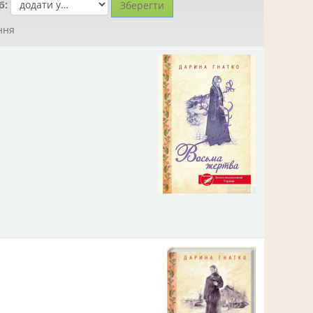
б:
ння