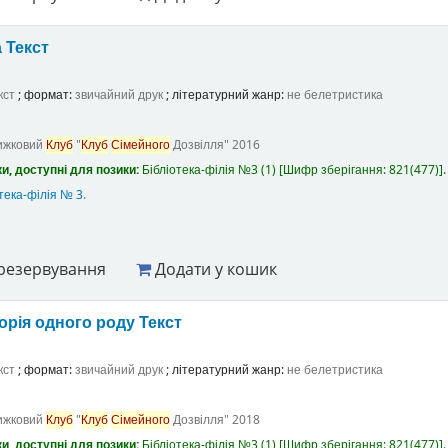
а
Текст
кст
; формат:
звичайний друк
; літературний жанр:
не белетристика
ижковий
Клуб
"
Клуб
Сімейного
Дозвілля"
2016
и, доступні для позики:
Бібліотека-філія №3
(1)
Шифр зберігання:
821(477)
.
тека-філія № 3
.
резервування
Додати у кошик
торія одного роду
Текст
кст
; формат:
звичайний друк
; літературний жанр:
не белетристика
ижковий
Клуб
"
Клуб
Сімейного
Дозвілля"
2018
и, доступні для позики:
Бібліотека-філія №3
(1)
Шифр зберігання:
821(477)
.