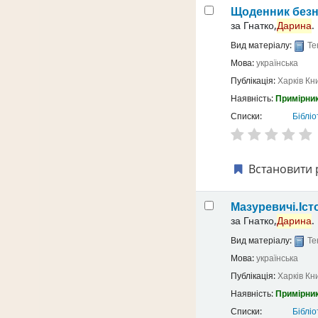
Щоденник безн
за
Гнатко,
Дарина
.
Вид матеріалу:
Те
Мова:
українська
Публікація:
Харків
Кн
Наявність:
Примірник
Списки:
Бібліо
Встановити 
Мазуревичі.Іст
за
Гнатко,
Дарина
.
Вид матеріалу:
Те
Мова:
українська
Публікація:
Харків
Кн
Наявність:
Примірник
Списки:
Бібліо