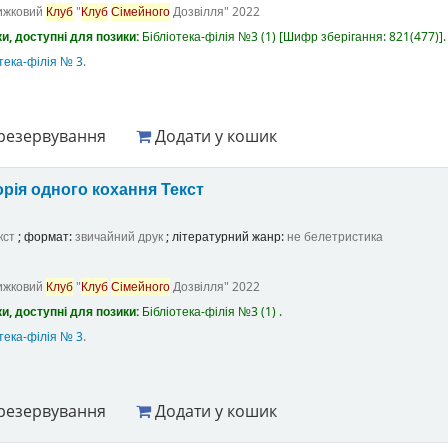
ижковий
Клуб
"
Клуб
Сімейного
Дозвілля"
2022
и, доступні для позики:
Бібліотека-філія №3
(1)
Шифр зберігання:
821(477)
.
тека-філія № 3
.
резервування
Додати у кошик
орія одного кохання
Текст
кст
; формат:
звичайний друк
; літературний жанр:
не белетристика
ижковий
Клуб
"
Клуб
Сімейного
Дозвілля"
2022
и, доступні для позики:
Бібліотека-філія №3
(1) .
тека-філія № 3
.
резервування
Додати у кошик