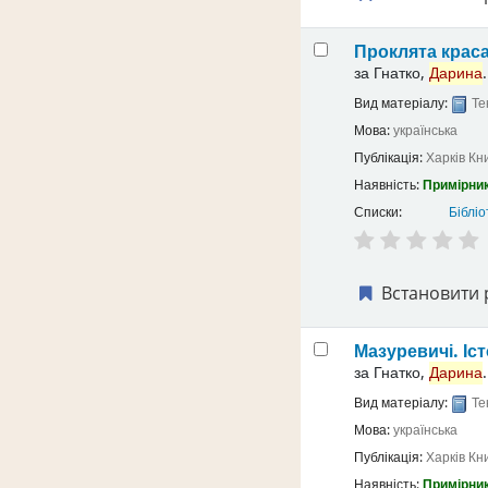
Проклята крас
за
Гнатко,
Дарина
.
Вид матеріалу:
Те
Мова:
українська
Публікація:
Харків
Кн
Наявність:
Примірник
Списки:
Бібліо
Встановити 
Мазуревичі. Іс
за
Гнатко,
Дарина
.
Вид матеріалу:
Те
Мова:
українська
Публікація:
Харків
Кн
Наявність:
Примірник