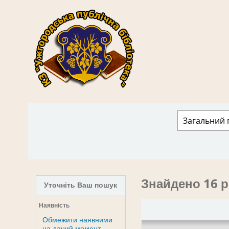
КЗ "Ужгородська публічна бібліотека" › 
Знайдено 16 р
Уточніть Ваш пошук
Наявність
Обмежити наявними
на даний момент