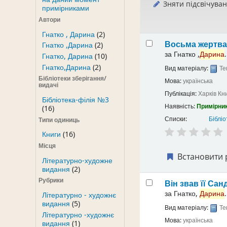
Зняти підсвічува
примірниками
Автори
Гнатко , Дарина
(2)
Восьма жертв
Гнатко ,Дарина
(2)
за
Гнатко ,
Дарина
.
Гнатко, Дарина
(10)
Гнатко,Дарина
(2)
Вид матеріалу:
Те
Бібліотеки зберігання/
Мова:
українська
видачі
Публікація:
Харків
Кн
Бібліотека-філія №3
Наявність:
Примірник
(16)
Списки:
Бібліо
Типи одиниць
Книги
(16)
Місця
Встановити 
Літературно-художне
видання
(2)
Рубрики
Він звав її Са
за
Гнатко,
Дарина
.
Літературно - художнє
видання
(5)
Вид матеріалу:
Те
Літературно -художнє
Мова:
українська
видання
(1)