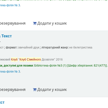
тека-філія № 3
.
резервування
Додати у кошик
а
Текст
.
кст
; формат:
звичайний друк
; літературний жанр:
не белетристика
ижковий
Клуб
"
Клуб
Сімейного
Дозвілля"
2016
и, доступні для позики:
Бібліотека-філія №3
(1)
Шифр зберігання:
821(477)
.
тека-філія № 3
.
резервування
Додати у кошик
кст