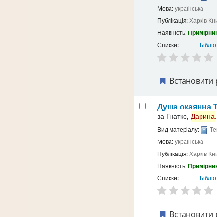
Мова:
українська
Публікація:
Харків
Кн
Наявність:
Примірник
Списки:
Бібліо
Встановити 
Душа окаянна
за
Гнатко,
Дарина
.
Вид матеріалу:
Те
Мова:
українська
Публікація:
Харків
Кн
Наявність:
Примірник
Списки:
Бібліо
Встановити 