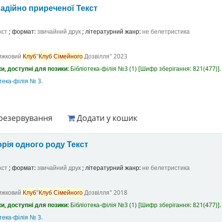
адійно приреченої
Текст
кст
; формат:
звичайний друк
; літературний жанр:
не белетристика
ижковий
Клуб
"
Клуб
Сімейного
Дозвілля"
2023
и, доступні для позики:
Бібліотека-філія №3
(1)
Шифр зберігання:
821(477)
.
тека-філія № 3
.
резервування
Додати у кошик
орія одного роду
Текст
кст
; формат:
звичайний друк
; літературний жанр:
не белетристика
ижковий
Клуб
"
Клуб
Сімейного
Дозвілля"
2018
и, доступні для позики:
Бібліотека-філія №3
(1)
Шифр зберігання:
821(477)
.
тека-філія № 3
.