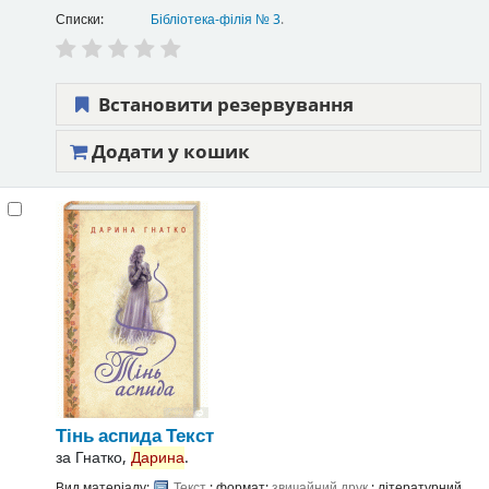
Списки:
Бібліотека-філія № 3
.
Встановити резервування
Додати у кошик
Тінь аспида
Текст
за
Гнатко,
Дарина
.
Вид матеріалу:
Текст
; формат:
звичайний друк
; літературний