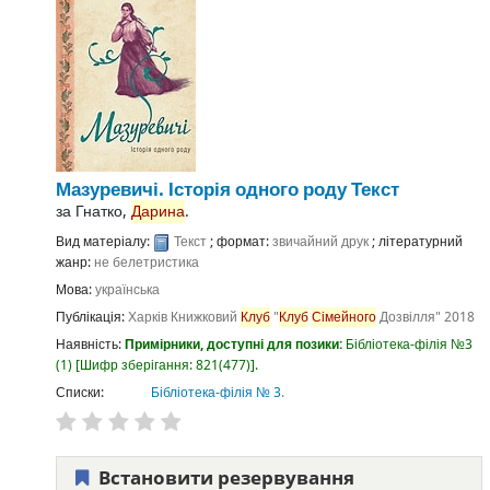
Мазуревичі. Історія одного роду
Текст
за
Гнатко,
Дарина
.
Вид матеріалу:
Текст
; формат:
звичайний друк
; літературний
жанр:
не белетристика
Мова:
українська
Публікація:
Харків
Книжковий
Клуб
"
Клуб
Сімейного
Дозвілля"
2018
Наявність:
Примірники, доступні для позики:
Бібліотека-філія №3
(1)
Шифр зберігання:
821(477)
.
Списки:
Бібліотека-філія № 3
.
Встановити резервування