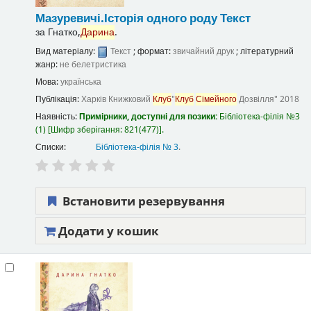
Мазуревичі.Історія одного роду
Текст
за
Гнатко,
Дарина
.
Вид матеріалу:
Текст
; формат:
звичайний друк
; літературний
жанр:
не белетристика
Мова:
українська
Публікація:
Харків
Книжковий
Клуб
"
Клуб
Сімейного
Дозвілля"
2018
Наявність:
Примірники, доступні для позики:
Бібліотека-філія №3
(1)
Шифр зберігання:
821(477)
.
Списки:
Бібліотека-філія № 3
.
Встановити резервування
Додати у кошик