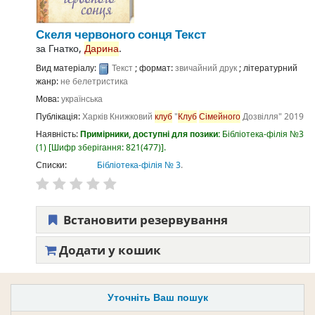
Скеля червоного сонця
Текст
за
Гнатко,
Дарина
.
Вид матеріалу:
Текст
; формат:
звичайний друк
; літературний
жанр:
не белетристика
Мова:
українська
Публікація:
Харків
Книжковий
клуб
"
Клуб
Сімейного
Дозвілля"
2019
Наявність:
Примірники, доступні для позики:
Бібліотека-філія №3
(1)
Шифр зберігання:
821(477)
.
Списки:
Бібліотека-філія № 3
.
Встановити резервування
Додати у кошик
Уточніть Ваш пошук