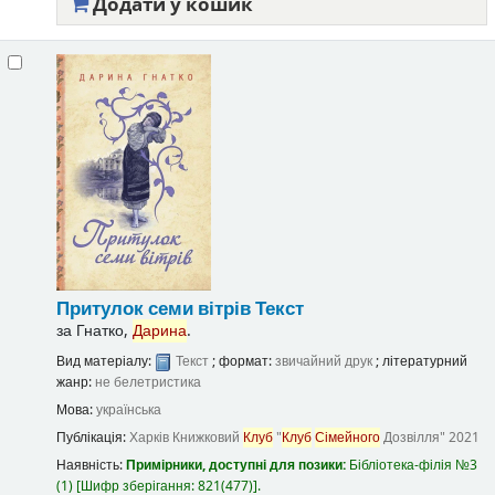
Додати у кошик
Притулок семи вітрів
Текст
за
Гнатко,
Дарина
.
Вид матеріалу:
Текст
; формат:
звичайний друк
; літературний
жанр:
не белетристика
Мова:
українська
Публікація:
Харків
Книжковий
Клуб
"
Клуб
Сімейного
Дозвілля"
2021
Наявність:
Примірники, доступні для позики:
Бібліотека-філія №3
(1)
Шифр зберігання:
821(477)
.