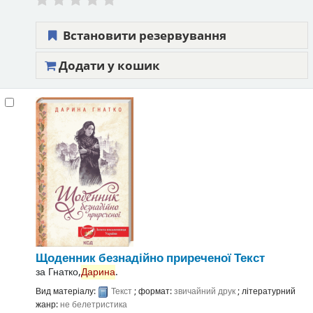
Встановити резервування
Додати у кошик
Щоденник безнадійно приреченої
Текст
за
Гнатко,
Дарина
.
Вид матеріалу:
Текст
; формат:
звичайний друк
; літературний
жанр:
не белетристика