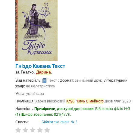
Гніздо Кажана
Текст
за
Гнатко,
Дарина
.
Вид матеріалу:
Текст
; формат:
звичайний друк
; літературний
жанр:
не белетристика
Мова:
українська
Публікація:
Харків
Книжковий
Клуб
"
Клуб
Сімейного
Дозвілля"
2020
Наявність:
Примірники, доступні для позики:
Бібліотека-філія №3
(1)
Шифр зберігання:
821(477)
.
Списки:
Бібліотека-філія № 3
.