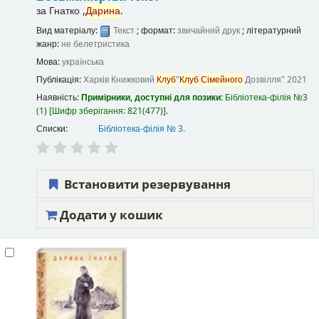
за
Гнатко ,
Дарина
.
Вид матеріалу:
Текст
; формат:
звичайний друк
; літературний
жанр:
не белетристика
Мова:
українська
Публікація:
Харків
Книжковий
Клуб
"
Клуб
Сімейного
Дозвілля"
2021
Наявність:
Примірники, доступні для позики:
Бібліотека-філія №3
(1)
Шифр зберігання:
821(477)
.
Списки:
Бібліотека-філія № 3
.
Встановити резервування
Додати у кошик