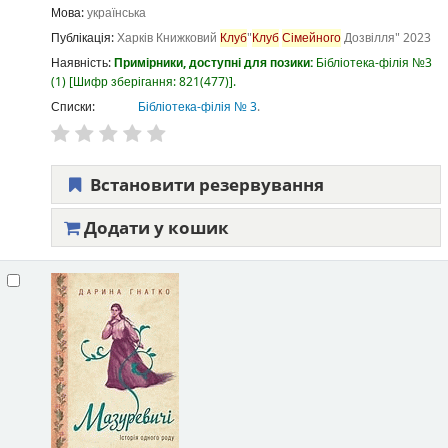
Мова:
українська
Публікація:
Харків
Книжковий
Клуб
"
Клуб
Сімейного
Дозвілля"
2023
Наявність:
Примірники, доступні для позики:
Бібліотека-філія №3
(1)
Шифр зберігання:
821(477)
.
Списки:
Бібліотека-філія № 3
.
Встановити резервування
Додати у кошик