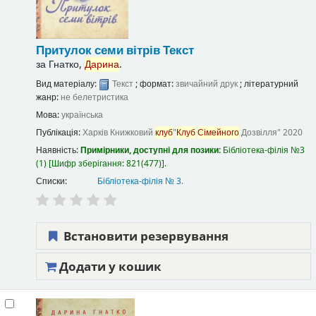
Притулок семи вітрів
Текст
за
Гнатко,
Дарина
.
Вид матеріалу:
Текст
; формат:
звичайний друк
; літературний
жанр:
не белетристика
Мова:
українська
Публікація:
Харків
Книжковий
клуб
"
Клуб
Сімейного
Дозвілля"
2020
Наявність:
Примірники, доступні для позики:
Бібліотека-філія №3
(1)
Шифр зберігання:
821(477)
.
Списки:
Бібліотека-філія № 3
.
Встановити резервування
Додати у кошик