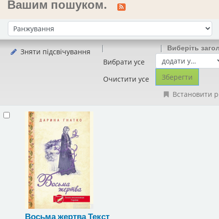
Вашим пошуком.
Сортувати за:
Виберіть заго
Зняти підсвічування
Вибрати усе
Очистити усе
Встановити р
Восьма жертва
Текст