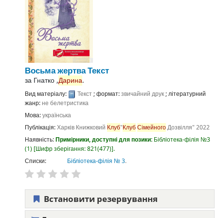
Восьма жертва
Текст
за
Гнатко ,
Дарина
.
Вид матеріалу:
Текст
; формат:
звичайний друк
; літературний
жанр:
не белетристика
Мова:
українська
Публікація:
Харків
Книжковий
Клуб
"
Клуб
Сімейного
Дозвілля"
2022
Наявність:
Примірники, доступні для позики:
Бібліотека-філія №3
(1)
Шифр зберігання:
821(477)
.
Списки:
Бібліотека-філія № 3
.
Встановити резервування