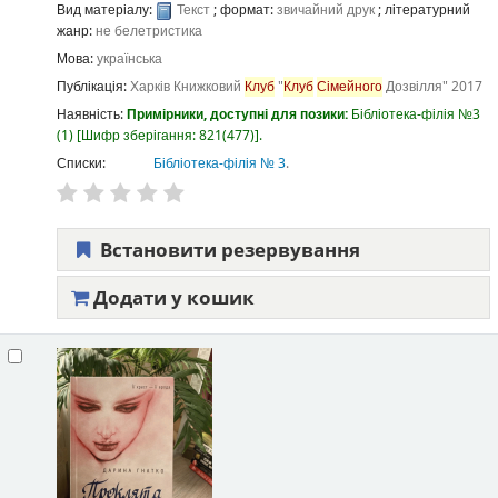
Вид матеріалу:
Текст
; формат:
звичайний друк
; літературний
жанр:
не белетристика
Мова:
українська
Публікація:
Харків
Книжковий
Клуб
"
Клуб
Сімейного
Дозвілля"
2017
Наявність:
Примірники, доступні для позики:
Бібліотека-філія №3
(1)
Шифр зберігання:
821(477)
.
Списки:
Бібліотека-філія № 3
.
Встановити резервування
Додати у кошик