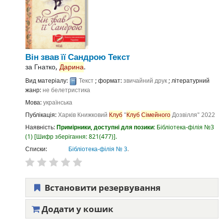
Він звав її Сандрою
Текст
за
Гнатко,
Дарина
.
Вид матеріалу:
Текст
; формат:
звичайний друк
; літературний
жанр:
не белетристика
Мова:
українська
Публікація:
Харків
Книжковий
Клуб
"
Клуб
Сімейного
Дозвілля"
2022
Наявність:
Примірники, доступні для позики:
Бібліотека-філія №3
(1)
Шифр зберігання:
821(477)
.
Списки:
Бібліотека-філія № 3
.
Встановити резервування
Додати у кошик