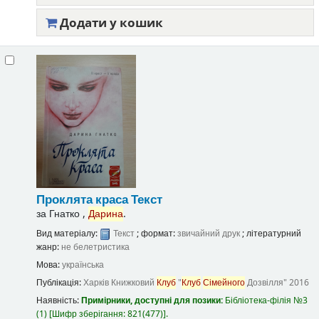
Додати у кошик
Проклята краса
Текст
за
Гнатко ,
Дарина
.
Вид матеріалу:
Текст
; формат:
звичайний друк
; літературний
жанр:
не белетристика
Мова:
українська
Публікація:
Харків
Книжковий
Клуб
"
Клуб
Сімейного
Дозвілля"
2016
Наявність:
Примірники, доступні для позики:
Бібліотека-філія №3
(1)
Шифр зберігання:
821(477)
.