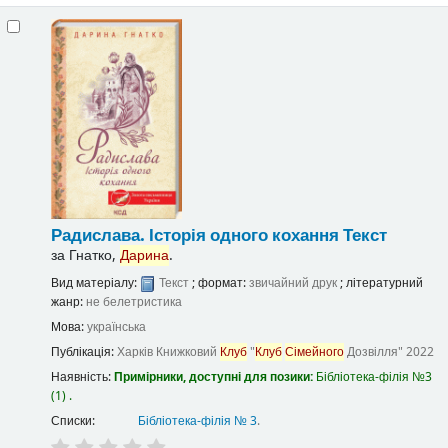
Радислава. Історія одного кохання
Текст
за
Гнатко,
Дарина
.
Вид матеріалу:
Текст
; формат:
звичайний друк
; літературний
жанр:
не белетристика
Мова:
українська
Публікація:
Харків
Книжковий
Клуб
"
Клуб
Сімейного
Дозвілля"
2022
Наявність:
Примірники, доступні для позики:
Бібліотека-філія №3
(1) .
Списки:
Бібліотека-філія № 3
.