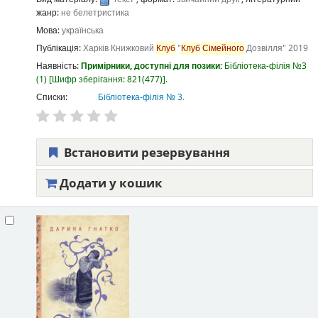
жанр:
не белетристика
Мова:
українська
Публікація:
Харків
Книжковий
Клуб
"
Клуб
Сімейного
Дозвілля"
2019
Наявність:
Примірники, доступні для позики:
Бібліотека-філія №3
(1)
Шифр зберігання:
821(477)
.
Списки:
Бібліотека-філія № 3
.
Встановити резервування
Додати у кошик