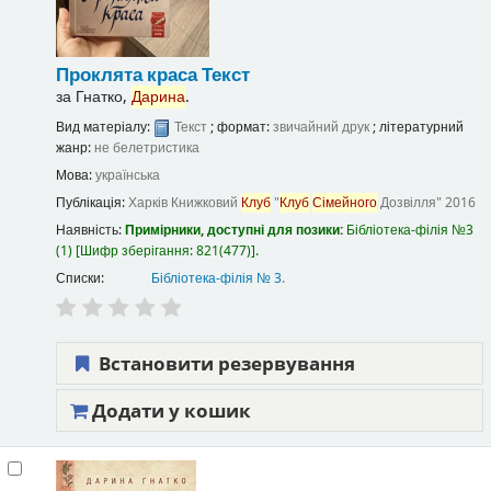
Проклята краса
Текст
за
Гнатко,
Дарина
.
Вид матеріалу:
Текст
; формат:
звичайний друк
; літературний
жанр:
не белетристика
Мова:
українська
Публікація:
Харків
Книжковий
Клуб
"
Клуб
Сімейного
Дозвілля"
2016
Наявність:
Примірники, доступні для позики:
Бібліотека-філія №3
(1)
Шифр зберігання:
821(477)
.
Списки:
Бібліотека-філія № 3
.
Встановити резервування
Додати у кошик