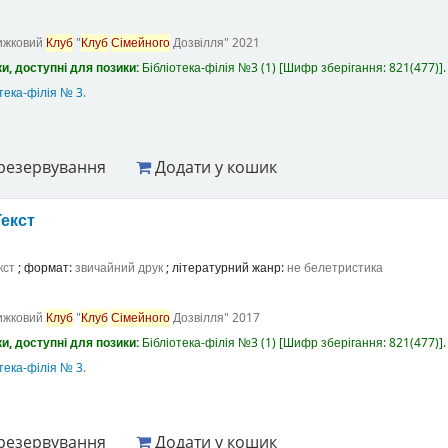
ижковий
Клуб
"
Клуб
Сімейного
Дозвілля"
2021
и, доступні для позики:
Бібліотека-філія №3
(1)
Шифр зберігання:
821(477)
.
тека-філія № 3
.
резервування
Додати у кошик
Текст
кст
; формат:
звичайний друк
; літературний жанр:
не белетристика
ижковий
Клуб
"
Клуб
Сімейного
Дозвілля"
2017
и, доступні для позики:
Бібліотека-філія №3
(1)
Шифр зберігання:
821(477)
.
тека-філія № 3
.
резервування
Додати у кошик