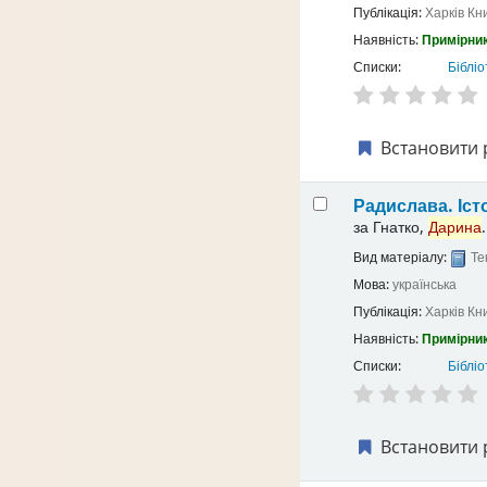
Публікація:
Харків
Кн
Наявність:
Примірник
Списки:
Бібліо
Встановити 
Радислава. Іст
за
Гнатко,
Дарина
.
Вид матеріалу:
Те
Мова:
українська
Публікація:
Харків
Кн
Наявність:
Примірник
Списки:
Бібліо
Встановити 