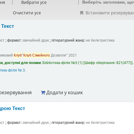
Виберіть заголовки, що
ння
Вибрати усе
Очистити усе
Встановити резервува
а
Текст
кст
; формат:
звичайний друк
; літературний жанр:
не белетристика
ижковий
Клуб
"
Клуб
Сімейного
Дозвілля"
2021
и, доступні для позики:
Бібліотека-філія №3
(1)
Шифр зберігання:
821(477)
.
тека-філія № 3
.
резервування
Додати у кошик
ндрою
Текст
кст
; формат:
звичайний друк
; літературний жанр:
не белетристика