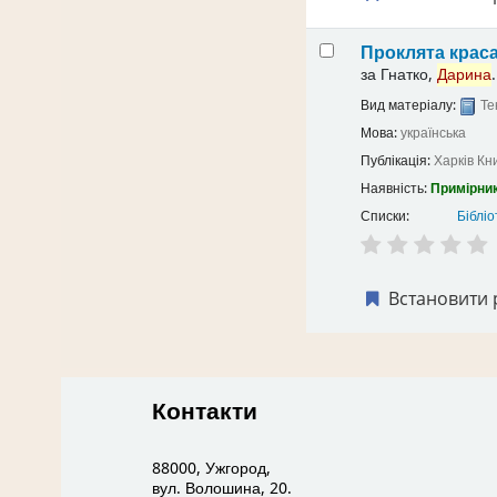
Проклята крас
за
Гнатко,
Дарина
.
Вид матеріалу:
Те
Мова:
українська
Публікація:
Харків
Кн
Наявність:
Примірник
Списки:
Бібліо
Встановити 
Контакти
88000, Ужгород,
вул. Волошина, 20.