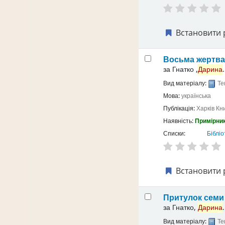
Встановити 
Восьма жертв
за
Гнатко ,
Дарина
.
Вид матеріалу:
Те
Мова:
українська
Публікація:
Харків
Кн
Наявність:
Примірник
Списки:
Бібліо
Встановити 
Притулок семи 
за
Гнатко,
Дарина
.
Вид матеріалу:
Те