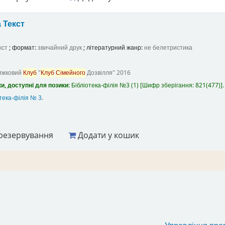
а
Текст
кст
; формат:
звичайний друк
; літературний жанр:
не белетристика
ижковий
Клуб
"
Клуб
Сімейного
Дозвілля"
2016
и, доступні для позики:
Бібліотека-філія №3
(1)
Шифр зберігання:
821(477)
.
тека-філія № 3
.
резервування
Додати у кошик