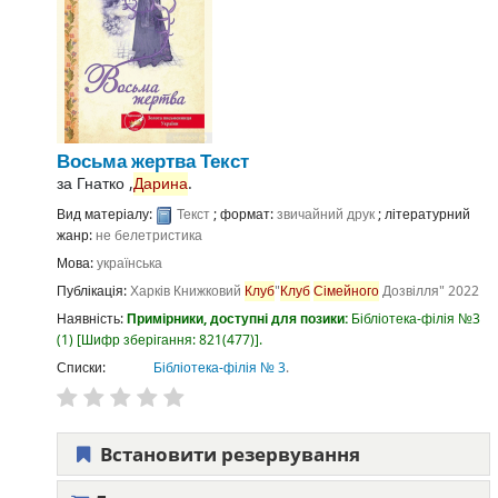
Восьма жертва
Текст
за
Гнатко ,
Дарина
.
Вид матеріалу:
Текст
; формат:
звичайний друк
; літературний
жанр:
не белетристика
Мова:
українська
Публікація:
Харків
Книжковий
Клуб
"
Клуб
Сімейного
Дозвілля"
2022
Наявність:
Примірники, доступні для позики:
Бібліотека-філія №3
(1)
Шифр зберігання:
821(477)
.
Списки:
Бібліотека-філія № 3
.
Встановити резервування