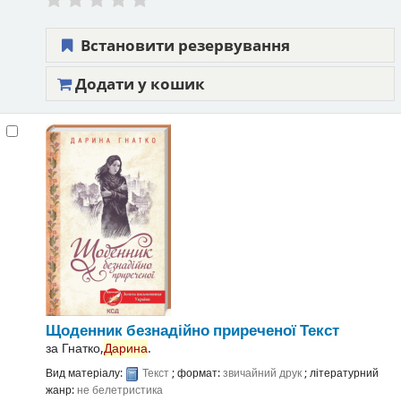
Встановити резервування
Додати у кошик
Щоденник безнадійно приреченої
Текст
за
Гнатко,
Дарина
.
Вид матеріалу:
Текст
; формат:
звичайний друк
; літературний
жанр:
не белетристика