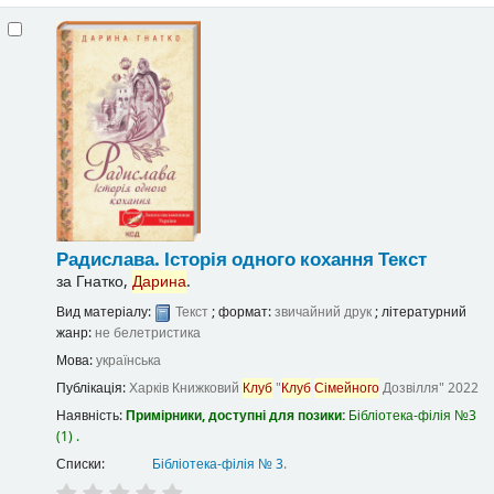
Радислава. Історія одного кохання
Текст
за
Гнатко,
Дарина
.
Вид матеріалу:
Текст
; формат:
звичайний друк
; літературний
жанр:
не белетристика
Мова:
українська
Публікація:
Харків
Книжковий
Клуб
"
Клуб
Сімейного
Дозвілля"
2022
Наявність:
Примірники, доступні для позики:
Бібліотека-філія №3
(1) .
Списки:
Бібліотека-філія № 3
.