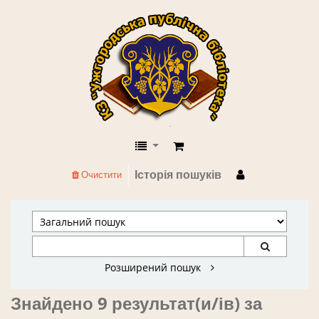
КЗ "Ужгородська публічна бібліоте
Історія пошуків
Очистити
Розширений пошук
Знайдено 9 результат(и/ів) за