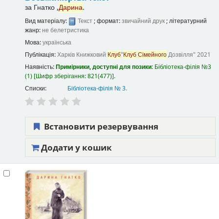
за
Гнатко ,
Дарина
.
Вид матеріалу:
Текст
; формат:
звичайний друк
; літературний
жанр:
не белетристика
Мова:
українська
Публікація:
Харків
Книжковий
Клуб
"
Клуб
Сімейного
Дозвілля"
2021
Наявність:
Примірники, доступні для позики:
Бібліотека-філія №3
(1)
Шифр зберігання:
821(477)
.
Списки:
Бібліотека-філія № 3
.
Встановити резервування
Додати у кошик