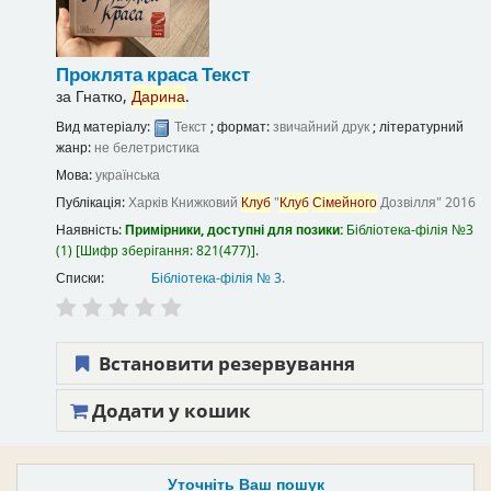
Проклята краса
Текст
за
Гнатко,
Дарина
.
Вид матеріалу:
Текст
; формат:
звичайний друк
; літературний
жанр:
не белетристика
Мова:
українська
Публікація:
Харків
Книжковий
Клуб
"
Клуб
Сімейного
Дозвілля"
2016
Наявність:
Примірники, доступні для позики:
Бібліотека-філія №3
(1)
Шифр зберігання:
821(477)
.
Списки:
Бібліотека-філія № 3
.
Встановити резервування
Додати у кошик
Уточніть Ваш пошук