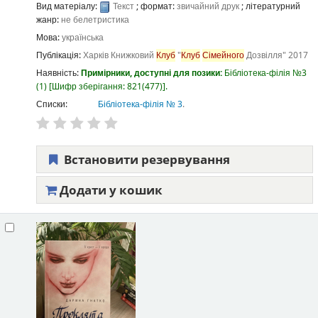
Вид матеріалу:
Текст
; формат:
звичайний друк
; літературний
жанр:
не белетристика
Мова:
українська
Публікація:
Харків
Книжковий
Клуб
"
Клуб
Сімейного
Дозвілля"
2017
Наявність:
Примірники, доступні для позики:
Бібліотека-філія №3
(1)
Шифр зберігання:
821(477)
.
Списки:
Бібліотека-філія № 3
.
Встановити резервування
Додати у кошик