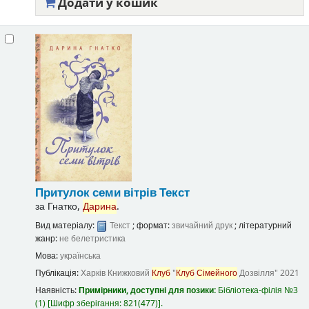
Додати у кошик
Притулок семи вітрів
Текст
за
Гнатко,
Дарина
.
Вид матеріалу:
Текст
; формат:
звичайний друк
; літературний
жанр:
не белетристика
Мова:
українська
Публікація:
Харків
Книжковий
Клуб
"
Клуб
Сімейного
Дозвілля"
2021
Наявність:
Примірники, доступні для позики:
Бібліотека-філія №3
(1)
Шифр зберігання:
821(477)
.