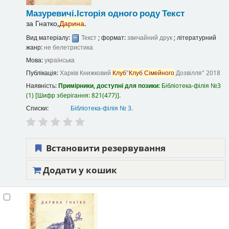
Мазуревичі.Історія одного роду
Текст
за
Гнатко,
Дарина
.
Вид матеріалу:
Текст
; формат:
звичайний друк
; літературний
жанр:
не белетристика
Мова:
українська
Публікація:
Харків
Книжковий
Клуб
"
Клуб
Сімейного
Дозвілля"
2018
Наявність:
Примірники, доступні для позики:
Бібліотека-філія №3
(1)
Шифр зберігання:
821(477)
.
Списки:
Бібліотека-філія № 3
.
Встановити резервування
Додати у кошик