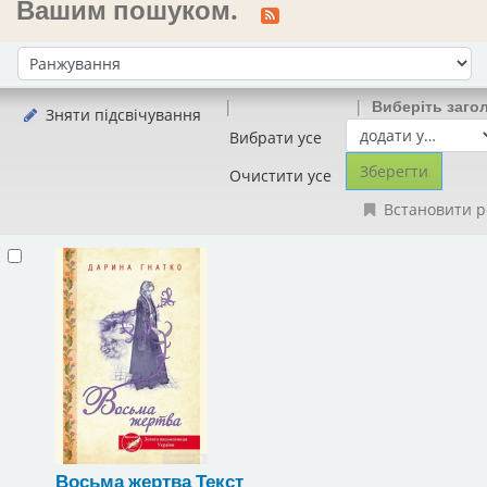
Вашим пошуком.
Сортувати за:
Виберіть заго
Зняти підсвічування
Вибрати усе
Очистити усе
Встановити р
Восьма жертва
Текст