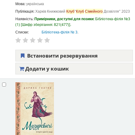
Мова:
українська
Публікація:
Харків
Книжковий
Клуб
"
Клуб
Сімейного
Дозвілля"
2023
Наявність:
Примірники, доступні для позики:
Бібліотека-філія №3
(1)
Шифр зберігання:
821(477)
.
Списки:
Бібліотека-філія № 3
.
Встановити резервування
Додати у кошик