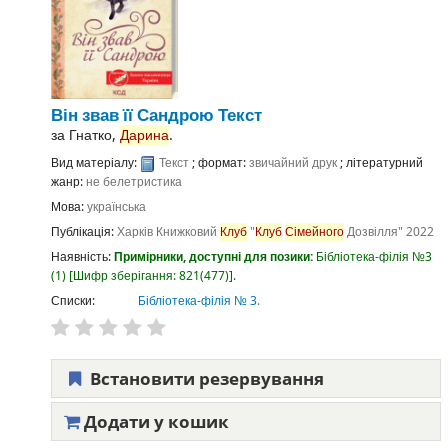
Він звав її Сандрою
Текст
за
Гнатко,
Дарина
.
Вид матеріалу:
Текст
; формат:
звичайний друк
; літературний
жанр:
не белетристика
Мова:
українська
Публікація:
Харків
Книжковий
Клуб
"
Клуб
Сімейного
Дозвілля"
2022
Наявність:
Примірники, доступні для позики:
Бібліотека-філія №3
(1)
Шифр зберігання:
821(477)
.
Списки:
Бібліотека-філія № 3
.
Встановити резервування
Додати у кошик