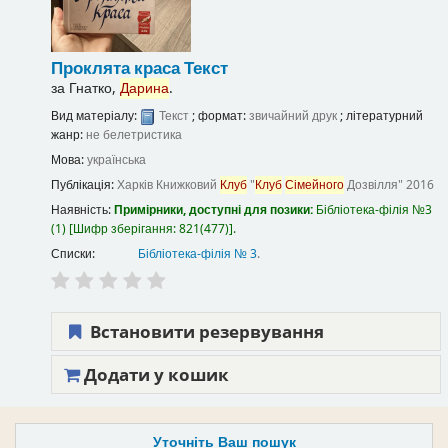
Проклята краса
Текст
за
Гнатко,
Дарина
.
Вид матеріалу:
Текст
; формат:
звичайний друк
; літературний
жанр:
не белетристика
Мова:
українська
Публікація:
Харків
Книжковий
Клуб
"
Клуб
Сімейного
Дозвілля"
2016
Наявність:
Примірники, доступні для позики:
Бібліотека-філія №3
(1)
Шифр зберігання:
821(477)
.
Списки:
Бібліотека-філія № 3
.
Встановити резервування
Додати у кошик
Уточніть Ваш пошук