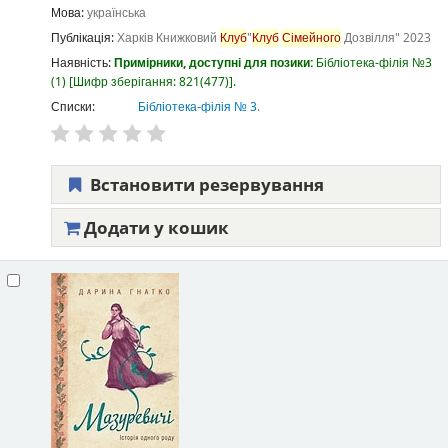
Мова:
українська
Публікація:
Харків
Книжковий
Клуб
"
Клуб
Сімейного
Дозвілля"
2023
Наявність:
Примірники, доступні для позики:
Бібліотека-філія №3
(1)
Шифр зберігання:
821(477)
.
Списки:
Бібліотека-філія № 3
.
Встановити резервування
Додати у кошик