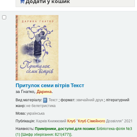
Додати у кошик
Притулок семи вітрів
Текст
за
Гнатко,
Дарина
.
Вид матеріалу:
Текст
; формат:
звичайний друк
; літературний
жанр:
не белетристика
Мова:
українська
Публікація:
Харків
Книжковий
Клуб
"
Клуб
Сімейного
Дозвілля"
2021
Наявність:
Примірники, доступні для позики:
Бібліотека-філія №3
(1)
Шифр зберігання:
821(477)
.