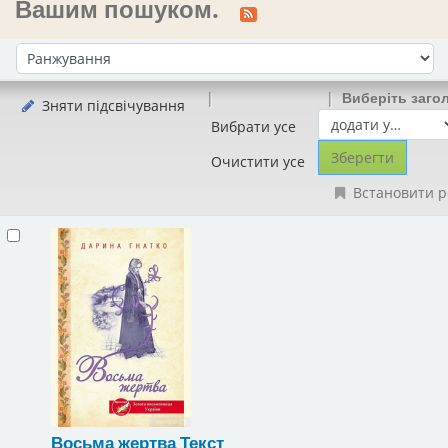
Вашим пошуком.
Сортувати за:
Виберіть заго
Зняти підсвічування
Вибрати усе
Очистити усе
Встановити р
Восьма жертва
Текст