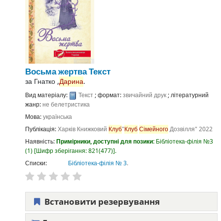
Восьма жертва
Текст
за
Гнатко ,
Дарина
.
Вид матеріалу:
Текст
; формат:
звичайний друк
; літературний
жанр:
не белетристика
Мова:
українська
Публікація:
Харків
Книжковий
Клуб
"
Клуб
Сімейного
Дозвілля"
2022
Наявність:
Примірники, доступні для позики:
Бібліотека-філія №3
(1)
Шифр зберігання:
821(477)
.
Списки:
Бібліотека-філія № 3
.
Встановити резервування