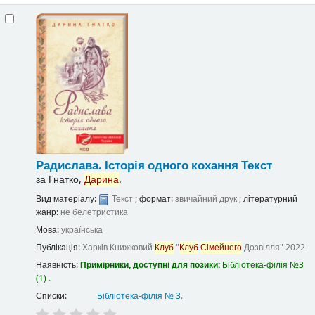
Радислава. Історія одного кохання
Текст
за
Гнатко,
Дарина
.
Вид матеріалу:
Текст
; формат:
звичайний друк
; літературний
жанр:
не белетристика
Мова:
українська
Публікація:
Харків
Книжковий
Клуб
"
Клуб
Сімейного
Дозвілля"
2022
Наявність:
Примірники, доступні для позики:
Бібліотека-філія №3
(1) .
Списки:
Бібліотека-філія № 3
.