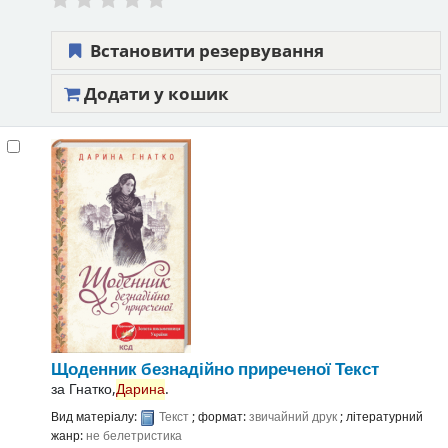
Встановити резервування
Додати у кошик
Щоденник безнадійно приреченої
Текст
за
Гнатко,
Дарина
.
Вид матеріалу:
Текст
; формат:
звичайний друк
; літературний
жанр:
не белетристика