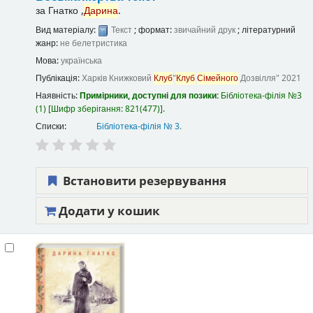
за
Гнатко ,
Дарина
.
Вид матеріалу:
Текст
; формат:
звичайний друк
; літературний
жанр:
не белетристика
Мова:
українська
Публікація:
Харків
Книжковий
Клуб
"
Клуб
Сімейного
Дозвілля"
2021
Наявність:
Примірники, доступні для позики:
Бібліотека-філія №3
(1)
Шифр зберігання:
821(477)
.
Списки:
Бібліотека-філія № 3
.
Встановити резервування
Додати у кошик