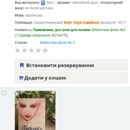
Вид матеріалу:
Текст
; формат:
звичайний друк
; літературний
жанр:
не белетристика
Мова:
українська
Публікація:
Харків
Книжковий
Клуб
"
Клуб
Сімейного
Дозвілля"
2017
Наявність:
Примірники, доступні для позики:
Бібліотека-філія №3
(1)
Шифр зберігання:
821(477)
.
Списки:
Бібліотека-філія № 3
.
Встановити резервування
Додати у кошик