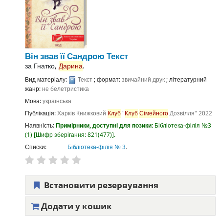
Він звав її Сандрою
Текст
за
Гнатко,
Дарина
.
Вид матеріалу:
Текст
; формат:
звичайний друк
; літературний
жанр:
не белетристика
Мова:
українська
Публікація:
Харків
Книжковий
Клуб
"
Клуб
Сімейного
Дозвілля"
2022
Наявність:
Примірники, доступні для позики:
Бібліотека-філія №3
(1)
Шифр зберігання:
821(477)
.
Списки:
Бібліотека-філія № 3
.
Встановити резервування
Додати у кошик