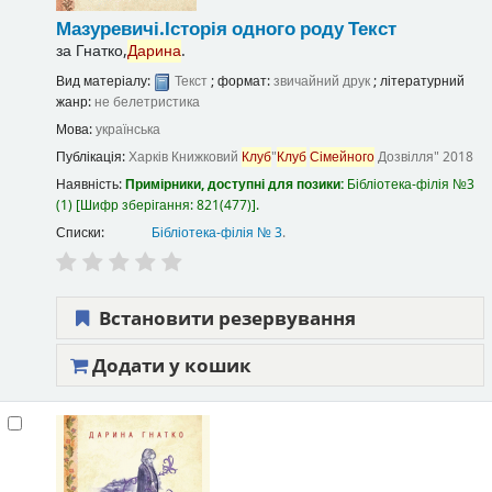
Мазуревичі.Історія одного роду
Текст
за
Гнатко,
Дарина
.
Вид матеріалу:
Текст
; формат:
звичайний друк
; літературний
жанр:
не белетристика
Мова:
українська
Публікація:
Харків
Книжковий
Клуб
"
Клуб
Сімейного
Дозвілля"
2018
Наявність:
Примірники, доступні для позики:
Бібліотека-філія №3
(1)
Шифр зберігання:
821(477)
.
Списки:
Бібліотека-філія № 3
.
Встановити резервування
Додати у кошик