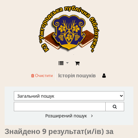
КЗ "Ужгородська публічна бібліоте
Історія пошуків
Очистити
Розширений пошук
Знайдено 9 результат(и/ів) за