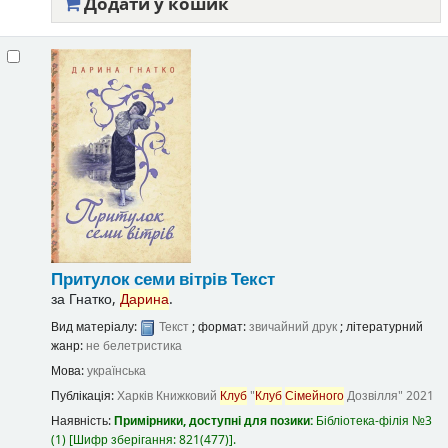
Додати у кошик
Притулок семи вітрів
Текст
за
Гнатко,
Дарина
.
Вид матеріалу:
Текст
; формат:
звичайний друк
; літературний
жанр:
не белетристика
Мова:
українська
Публікація:
Харків
Книжковий
Клуб
"
Клуб
Сімейного
Дозвілля"
2021
Наявність:
Примірники, доступні для позики:
Бібліотека-філія №3
(1)
Шифр зберігання:
821(477)
.