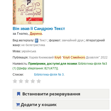
Він звав її Сандрою
Текст
за
Гнатко,
Дарина
.
Вид матеріалу:
Текст
; формат:
звичайний друк
; літературний
жанр:
не белетристика
Мова:
українська
Публікація:
Харків
Книжковий
Клуб
"
Клуб
Сімейного
Дозвілля"
2022
Наявність:
Примірники, доступні для позики:
Бібліотека-філія №3
(1)
Шифр зберігання:
821(477)
.
Списки:
Бібліотека-філія № 3
.
Встановити резервування
Додати у кошик