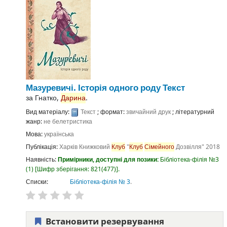
Мазуревичі. Історія одного роду
Текст
за
Гнатко,
Дарина
.
Вид матеріалу:
Текст
; формат:
звичайний друк
; літературний
жанр:
не белетристика
Мова:
українська
Публікація:
Харків
Книжковий
Клуб
"
Клуб
Сімейного
Дозвілля"
2018
Наявність:
Примірники, доступні для позики:
Бібліотека-філія №3
(1)
Шифр зберігання:
821(477)
.
Списки:
Бібліотека-філія № 3
.
Встановити резервування