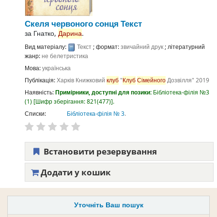
Скеля червоного сонця
Текст
за
Гнатко,
Дарина
.
Вид матеріалу:
Текст
; формат:
звичайний друк
; літературний
жанр:
не белетристика
Мова:
українська
Публікація:
Харків
Книжковий
клуб
"
Клуб
Сімейного
Дозвілля"
2019
Наявність:
Примірники, доступні для позики:
Бібліотека-філія №3
(1)
Шифр зберігання:
821(477)
.
Списки:
Бібліотека-філія № 3
.
Встановити резервування
Додати у кошик
Уточніть Ваш пошук