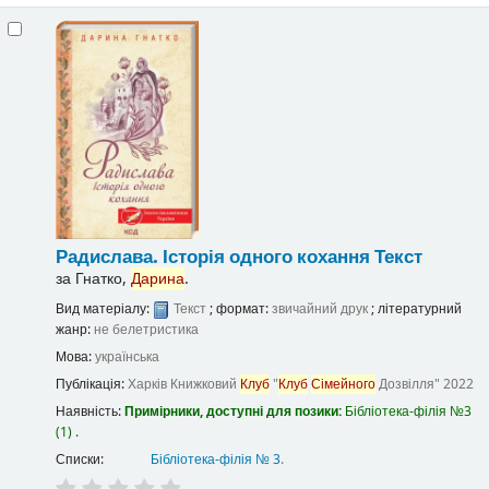
Радислава. Історія одного кохання
Текст
за
Гнатко,
Дарина
.
Вид матеріалу:
Текст
; формат:
звичайний друк
; літературний
жанр:
не белетристика
Мова:
українська
Публікація:
Харків
Книжковий
Клуб
"
Клуб
Сімейного
Дозвілля"
2022
Наявність:
Примірники, доступні для позики:
Бібліотека-філія №3
(1) .
Списки:
Бібліотека-філія № 3
.