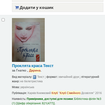
Додати у кошик
Проклята краса
Текст
за
Гнатко ,
Дарина
.
Вид матеріалу:
Текст
; формат:
звичайний друк
; літературний
жанр:
не белетристика
Мова:
українська
Публікація:
Харків
Книжковий
Клуб
"
Клуб
Сімейного
Дозвілля"
2016
Наявність:
Примірники, доступні для позики:
Бібліотека-філія №3
(1)
Шифр зберігання:
821(477)
.