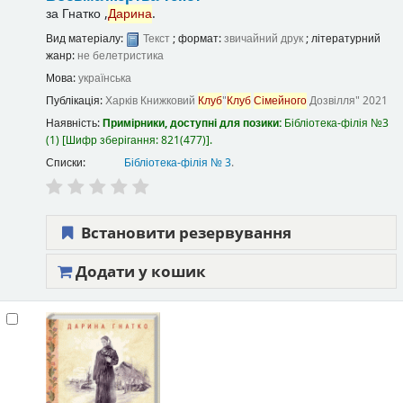
за
Гнатко ,
Дарина
.
Вид матеріалу:
Текст
; формат:
звичайний друк
; літературний
жанр:
не белетристика
Мова:
українська
Публікація:
Харків
Книжковий
Клуб
"
Клуб
Сімейного
Дозвілля"
2021
Наявність:
Примірники, доступні для позики:
Бібліотека-філія №3
(1)
Шифр зберігання:
821(477)
.
Списки:
Бібліотека-філія № 3
.
Встановити резервування
Додати у кошик