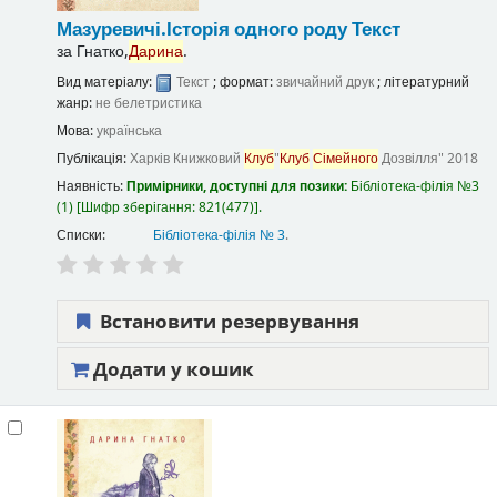
Мазуревичі.Історія одного роду
Текст
за
Гнатко,
Дарина
.
Вид матеріалу:
Текст
; формат:
звичайний друк
; літературний
жанр:
не белетристика
Мова:
українська
Публікація:
Харків
Книжковий
Клуб
"
Клуб
Сімейного
Дозвілля"
2018
Наявність:
Примірники, доступні для позики:
Бібліотека-філія №3
(1)
Шифр зберігання:
821(477)
.
Списки:
Бібліотека-філія № 3
.
Встановити резервування
Додати у кошик