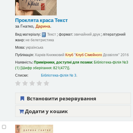
Проклята краса
Текст
за
Гнатко,
Дарина
.
Вид матеріалу:
Текст
; формат:
звичайний друк
; літературний
жанр:
не белетристика
Мова:
українська
Публікація:
Харків
Книжковий
Клуб
"
Клуб
Сімейного
Дозвілля"
2016
Наявність:
Примірники, доступні для позики:
Бібліотека-філія №3
(1)
Шифр зберігання:
821(477)
.
Списки:
Бібліотека-філія № 3
.
Встановити резервування
Додати у кошик