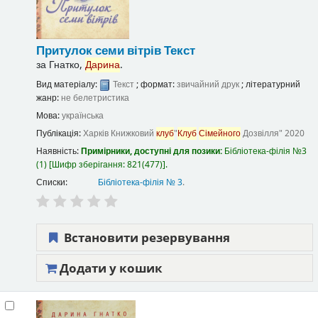
Притулок семи вітрів
Текст
за
Гнатко,
Дарина
.
Вид матеріалу:
Текст
; формат:
звичайний друк
; літературний
жанр:
не белетристика
Мова:
українська
Публікація:
Харків
Книжковий
клуб
"
Клуб
Сімейного
Дозвілля"
2020
Наявність:
Примірники, доступні для позики:
Бібліотека-філія №3
(1)
Шифр зберігання:
821(477)
.
Списки:
Бібліотека-філія № 3
.
Встановити резервування
Додати у кошик