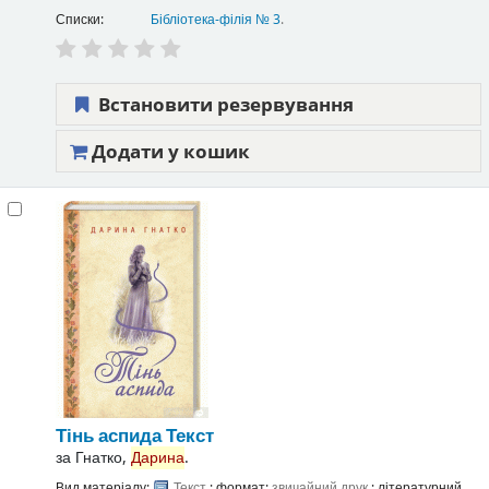
Списки:
Бібліотека-філія № 3
.
Встановити резервування
Додати у кошик
Тінь аспида
Текст
за
Гнатко,
Дарина
.
Вид матеріалу:
Текст
; формат:
звичайний друк
; літературний