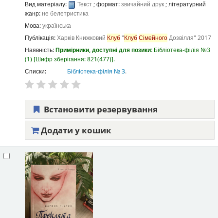
Вид матеріалу:
Текст
; формат:
звичайний друк
; літературний
жанр:
не белетристика
Мова:
українська
Публікація:
Харків
Книжковий
Клуб
"
Клуб
Сімейного
Дозвілля"
2017
Наявність:
Примірники, доступні для позики:
Бібліотека-філія №3
(1)
Шифр зберігання:
821(477)
.
Списки:
Бібліотека-філія № 3
.
Встановити резервування
Додати у кошик