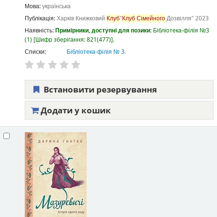
Мова:
українська
Публікація:
Харків
Книжковий
Клуб
"
Клуб
Сімейного
Дозвілля"
2023
Наявність:
Примірники, доступні для позики:
Бібліотека-філія №3
(1)
Шифр зберігання:
821(477)
.
Списки:
Бібліотека-філія № 3
.
Встановити резервування
Додати у кошик