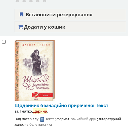
Встановити резервування
Додати у кошик
Щоденник безнадійно приреченої
Текст
за
Гнатко,
Дарина
.
Вид матеріалу:
Текст
; формат:
звичайний друк
; літературний
жанр:
не белетристика