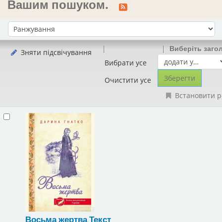
Вашим пошуком.
Сортувати за:
Виберіть заго
Зняти підсвічування
Вибрати усе
Очистити усе
Встановити р
Восьма жертва
Текст