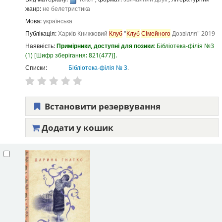
жанр:
не белетристика
Мова:
українська
Публікація:
Харків
Книжковий
Клуб
"
Клуб
Сімейного
Дозвілля"
2019
Наявність:
Примірники, доступні для позики:
Бібліотека-філія №3
(1)
Шифр зберігання:
821(477)
.
Списки:
Бібліотека-філія № 3
.
Встановити резервування
Додати у кошик