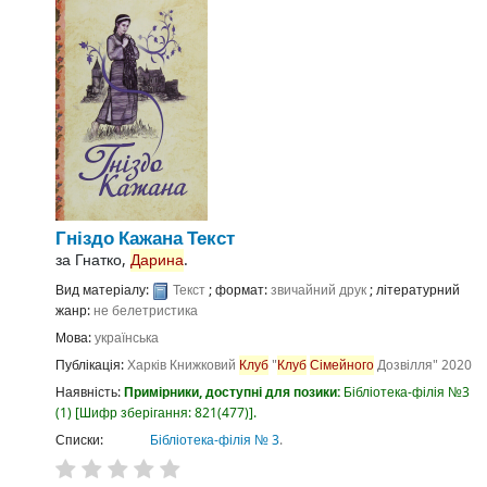
Гніздо Кажана
Текст
за
Гнатко,
Дарина
.
Вид матеріалу:
Текст
; формат:
звичайний друк
; літературний
жанр:
не белетристика
Мова:
українська
Публікація:
Харків
Книжковий
Клуб
"
Клуб
Сімейного
Дозвілля"
2020
Наявність:
Примірники, доступні для позики:
Бібліотека-філія №3
(1)
Шифр зберігання:
821(477)
.
Списки:
Бібліотека-філія № 3
.