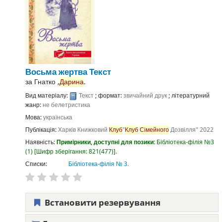
Восьма жертва
Текст
за
Гнатко ,
Дарина
.
Вид матеріалу:
Текст
; формат:
звичайний друк
; літературний
жанр:
не белетристика
Мова:
українська
Публікація:
Харків
Книжковий
Клуб
"
Клуб
Сімейного
Дозвілля"
2022
Наявність:
Примірники, доступні для позики:
Бібліотека-філія №3
(1)
Шифр зберігання:
821(477)
.
Списки:
Бібліотека-філія № 3
.
Встановити резервування