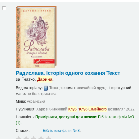
Радислава. Історія одного кохання
Текст
за
Гнатко,
Дарина
.
Вид матеріалу:
Текст
; формат:
звичайний друк
; літературний
жанр:
не белетристика
Мова:
українська
Публікація:
Харків
Книжковий
Клуб
"
Клуб
Сімейного
Дозвілля"
2022
Наявність:
Примірники, доступні для позики:
Бібліотека-філія №3
(1) .
Списки:
Бібліотека-філія № 3
.