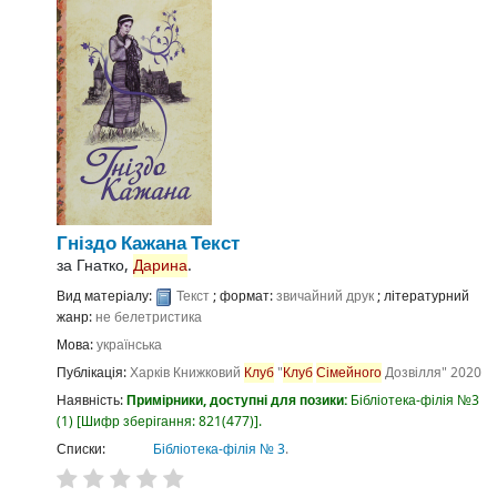
Гніздо Кажана
Текст
за
Гнатко,
Дарина
.
Вид матеріалу:
Текст
; формат:
звичайний друк
; літературний
жанр:
не белетристика
Мова:
українська
Публікація:
Харків
Книжковий
Клуб
"
Клуб
Сімейного
Дозвілля"
2020
Наявність:
Примірники, доступні для позики:
Бібліотека-філія №3
(1)
Шифр зберігання:
821(477)
.
Списки:
Бібліотека-філія № 3
.