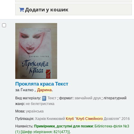
Додати у кошик
Проклята краса
Текст
за
Гнатко ,
Дарина
.
Вид матеріалу:
Текст
; формат:
звичайний друк
; літературний
жанр:
не белетристика
Мова:
українська
Публікація:
Харків
Книжковий
Клуб
"
Клуб
Сімейного
Дозвілля"
2016
Наявність:
Примірники, доступні для позики:
Бібліотека-філія №3
(1)
Шифр зберігання:
821(477)
.