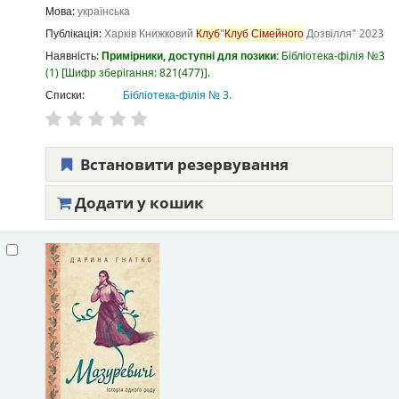
Мова:
українська
Публікація:
Харків
Книжковий
Клуб
"
Клуб
Сімейного
Дозвілля"
2023
Наявність:
Примірники, доступні для позики:
Бібліотека-філія №3
(1)
Шифр зберігання:
821(477)
.
Списки:
Бібліотека-філія № 3
.
Встановити резервування
Додати у кошик