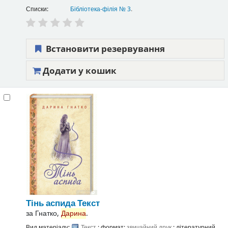
Списки:
Бібліотека-філія № 3
.
Встановити резервування
Додати у кошик
Тінь аспида
Текст
за
Гнатко,
Дарина
.
Вид матеріалу:
Текст
; формат:
звичайний друк
; літературний