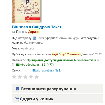
Він звав її Сандрою
Текст
за
Гнатко,
Дарина
.
Вид матеріалу:
Текст
; формат:
звичайний друк
; літературний
жанр:
не белетристика
Мова:
українська
Публікація:
Харків
Книжковий
Клуб
"
Клуб
Сімейного
Дозвілля"
2022
Наявність:
Примірники, доступні для позики:
Бібліотека-філія №3
(1)
Шифр зберігання:
821(477)
.
Списки:
Бібліотека-філія № 3
.
Встановити резервування
Додати у кошик