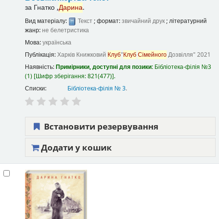
за
Гнатко ,
Дарина
.
Вид матеріалу:
Текст
; формат:
звичайний друк
; літературний
жанр:
не белетристика
Мова:
українська
Публікація:
Харків
Книжковий
Клуб
"
Клуб
Сімейного
Дозвілля"
2021
Наявність:
Примірники, доступні для позики:
Бібліотека-філія №3
(1)
Шифр зберігання:
821(477)
.
Списки:
Бібліотека-філія № 3
.
Встановити резервування
Додати у кошик