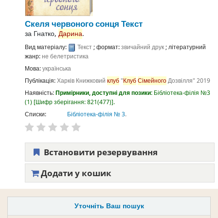
Скеля червоного сонця
Текст
за
Гнатко,
Дарина
.
Вид матеріалу:
Текст
; формат:
звичайний друк
; літературний
жанр:
не белетристика
Мова:
українська
Публікація:
Харків
Книжковий
клуб
"
Клуб
Сімейного
Дозвілля"
2019
Наявність:
Примірники, доступні для позики:
Бібліотека-філія №3
(1)
Шифр зберігання:
821(477)
.
Списки:
Бібліотека-філія № 3
.
Встановити резервування
Додати у кошик
Уточніть Ваш пошук