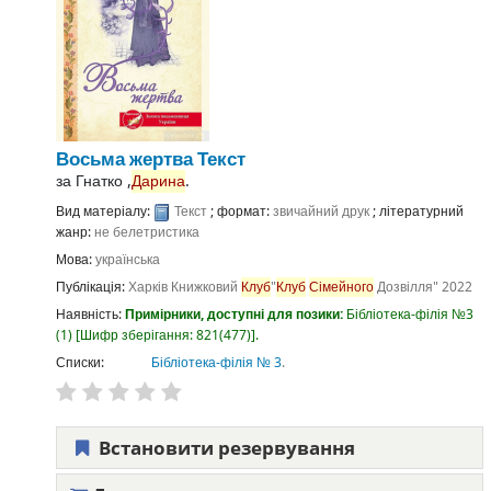
Восьма жертва
Текст
за
Гнатко ,
Дарина
.
Вид матеріалу:
Текст
; формат:
звичайний друк
; літературний
жанр:
не белетристика
Мова:
українська
Публікація:
Харків
Книжковий
Клуб
"
Клуб
Сімейного
Дозвілля"
2022
Наявність:
Примірники, доступні для позики:
Бібліотека-філія №3
(1)
Шифр зберігання:
821(477)
.
Списки:
Бібліотека-філія № 3
.
Встановити резервування