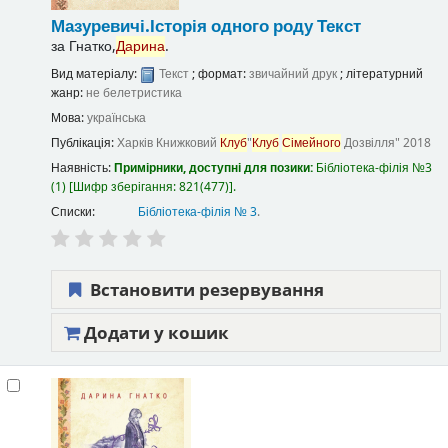
Мазуревичі.Історія одного роду
Текст
за
Гнатко,
Дарина
.
Вид матеріалу:
Текст
; формат:
звичайний друк
; літературний
жанр:
не белетристика
Мова:
українська
Публікація:
Харків
Книжковий
Клуб
"
Клуб
Сімейного
Дозвілля"
2018
Наявність:
Примірники, доступні для позики:
Бібліотека-філія №3
(1)
Шифр зберігання:
821(477)
.
Списки:
Бібліотека-філія № 3
.
Встановити резервування
Додати у кошик