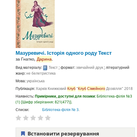
Мазуревичі. Історія одного роду
Текст
за
Гнатко,
Дарина
.
Вид матеріалу:
Текст
; формат:
звичайний друк
; літературний
жанр:
не белетристика
Мова:
українська
Публікація:
Харків
Книжковий
Клуб
"
Клуб
Сімейного
Дозвілля"
2018
Наявність:
Примірники, доступні для позики:
Бібліотека-філія №3
(1)
Шифр зберігання:
821(477)
.
Списки:
Бібліотека-філія № 3
.
Встановити резервування