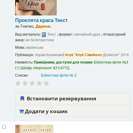
Проклята краса
Текст
за
Гнатко,
Дарина
.
Вид матеріалу:
Текст
; формат:
звичайний друк
; літературний
жанр:
не белетристика
Мова:
українська
Публікація:
Харків
Книжковий
Клуб
"
Клуб
Сімейного
Дозвілля"
2016
Наявність:
Примірники, доступні для позики:
Бібліотека-філія №3
(1)
Шифр зберігання:
821(477)
.
Списки:
Бібліотека-філія № 3
.
Встановити резервування
Додати у кошик