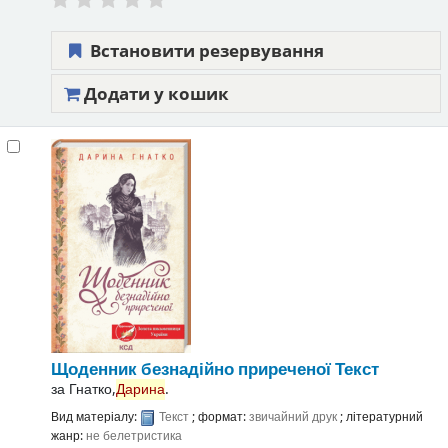
Встановити резервування
Додати у кошик
Щоденник безнадійно приреченої
Текст
за
Гнатко,
Дарина
.
Вид матеріалу:
Текст
; формат:
звичайний друк
; літературний
жанр:
не белетристика