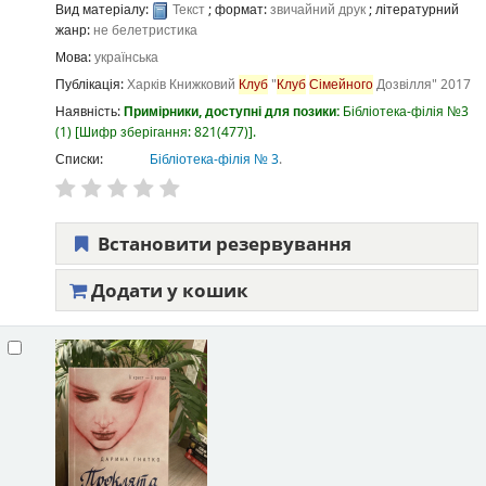
Вид матеріалу:
Текст
; формат:
звичайний друк
; літературний
жанр:
не белетристика
Мова:
українська
Публікація:
Харків
Книжковий
Клуб
"
Клуб
Сімейного
Дозвілля"
2017
Наявність:
Примірники, доступні для позики:
Бібліотека-філія №3
(1)
Шифр зберігання:
821(477)
.
Списки:
Бібліотека-філія № 3
.
Встановити резервування
Додати у кошик