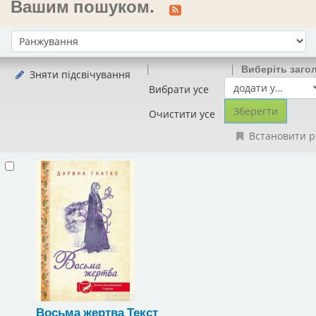
Вашим пошуком.
Сортувати за:
Виберіть заго
Зняти підсвічування
Вибрати усе
Очистити усе
Встановити р
Восьма жертва
Текст