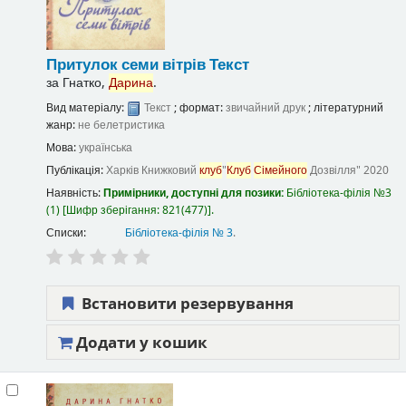
Притулок семи вітрів
Текст
за
Гнатко,
Дарина
.
Вид матеріалу:
Текст
; формат:
звичайний друк
; літературний
жанр:
не белетристика
Мова:
українська
Публікація:
Харків
Книжковий
клуб
"
Клуб
Сімейного
Дозвілля"
2020
Наявність:
Примірники, доступні для позики:
Бібліотека-філія №3
(1)
Шифр зберігання:
821(477)
.
Списки:
Бібліотека-філія № 3
.
Встановити резервування
Додати у кошик