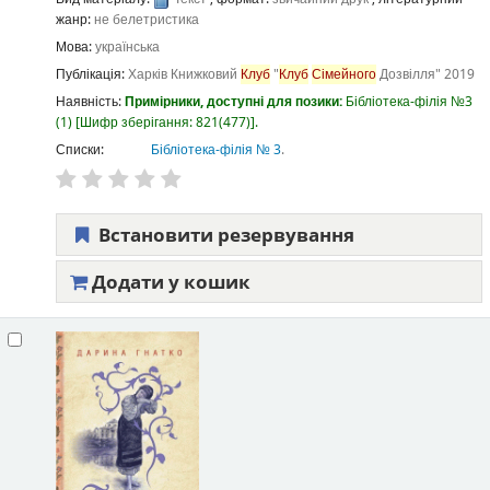
жанр:
не белетристика
Мова:
українська
Публікація:
Харків
Книжковий
Клуб
"
Клуб
Сімейного
Дозвілля"
2019
Наявність:
Примірники, доступні для позики:
Бібліотека-філія №3
(1)
Шифр зберігання:
821(477)
.
Списки:
Бібліотека-філія № 3
.
Встановити резервування
Додати у кошик