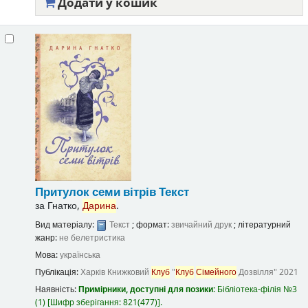
Додати у кошик
Притулок семи вітрів
Текст
за
Гнатко,
Дарина
.
Вид матеріалу:
Текст
; формат:
звичайний друк
; літературний
жанр:
не белетристика
Мова:
українська
Публікація:
Харків
Книжковий
Клуб
"
Клуб
Сімейного
Дозвілля"
2021
Наявність:
Примірники, доступні для позики:
Бібліотека-філія №3
(1)
Шифр зберігання:
821(477)
.