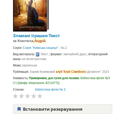
Зламані іграшки
Текст
за
Кокотюха
,Андрій
.
Серія:
Серія "Київська сищиця"
; Кн.2
Вид матеріалу:
Текст
; формат:
звичайний друк
; літературний
жанр:
не белетристика
Мова:
українська
Публікація:
Харків
Книжковий
клуб
"
Клуб
Сімейного
Дозвілля"
2023
Наявність:
Примірники, доступні для позики:
Бібліотека-філія №3
(1)
Шифр зберігання:
821(477)
.
Списки:
Бібліотека-філія № 3
.
Встановити резервування