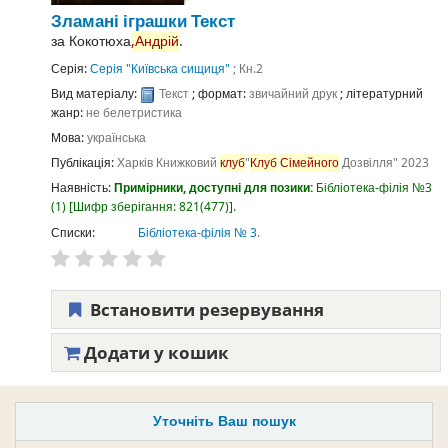
Зламані іграшки
Текст
за
Кокотюха
,Андрій
.
Серія:
Серія "Київська сищиця"
; Кн.2
Вид матеріалу:
Текст
; формат:
звичайний друк
; літературний
жанр:
не белетристика
Мова:
українська
Публікація:
Харків
Книжковий
клуб
"
Клуб
Сімейного
Дозвілля"
2023
Наявність:
Примірники, доступні для позики:
Бібліотека-філія №3
(1)
Шифр зберігання:
821(477)
.
Списки:
Бібліотека-філія № 3
.
Встановити резервування
Додати у кошик
Уточніть Ваш пошук