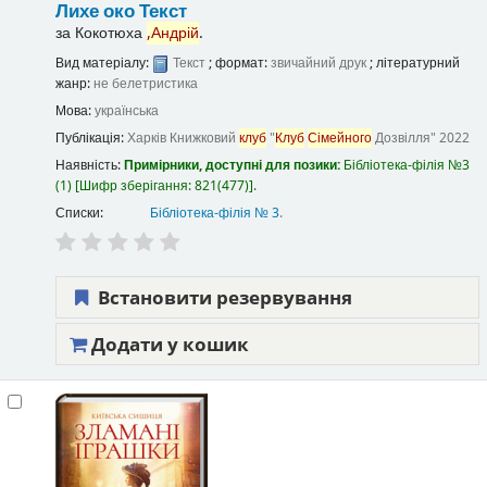
Лихе око
Текст
за
Кокотюха
,Андрій
.
Вид матеріалу:
Текст
; формат:
звичайний друк
; літературний
жанр:
не белетристика
Мова:
українська
Публікація:
Харків
Книжковий
клуб
"
Клуб
Сімейного
Дозвілля"
2022
Наявність:
Примірники, доступні для позики:
Бібліотека-філія №3
(1)
Шифр зберігання:
821(477)
.
Списки:
Бібліотека-філія № 3
.
Встановити резервування
Додати у кошик