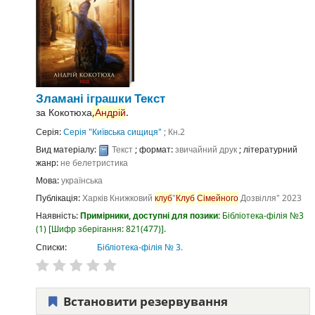
Зламані іграшки
Текст
за
Кокотюха
,Андрій
.
Серія:
Серія "Київська сищиця"
; Кн.2
Вид матеріалу:
Текст
; формат:
звичайний друк
; літературний
жанр:
не белетристика
Мова:
українська
Публікація:
Харків
Книжковий
клуб
"
Клуб
Сімейного
Дозвілля"
2023
Наявність:
Примірники, доступні для позики:
Бібліотека-філія №3
(1)
Шифр зберігання:
821(477)
.
Списки:
Бібліотека-філія № 3
.
Встановити резервування