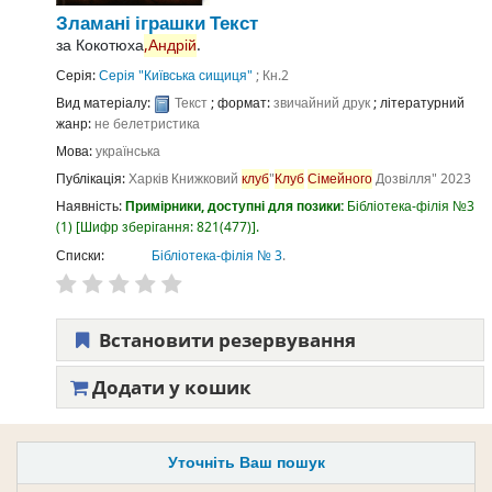
Зламані іграшки
Текст
за
Кокотюха
,Андрій
.
Серія:
Серія "Київська сищиця"
; Кн.2
Вид матеріалу:
Текст
; формат:
звичайний друк
; літературний
жанр:
не белетристика
Мова:
українська
Публікація:
Харків
Книжковий
клуб
"
Клуб
Сімейного
Дозвілля"
2023
Наявність:
Примірники, доступні для позики:
Бібліотека-філія №3
(1)
Шифр зберігання:
821(477)
.
Списки:
Бібліотека-філія № 3
.
Встановити резервування
Додати у кошик
Уточніть Ваш пошук