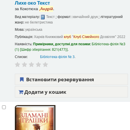
Лихе око
Текст
за
Кокотюха
,Андрій
.
Вид матеріалу:
Текст
; формат:
звичайний друк
; літературний
жанр:
не белетристика
Мова:
українська
Публікація:
Харків
Книжковий
клуб
"
Клуб
Сімейного
Дозвілля"
2022
Наявність:
Примірники, доступні для позики:
Бібліотека-філія №3
(1)
Шифр зберігання:
821(477)
.
Списки:
Бібліотека-філія № 3
.
Встановити резервування
Додати у кошик